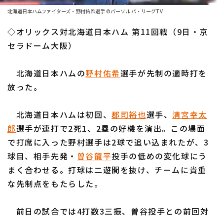
ファーム東地区
選手名鑑トップ
北海道日本ハムファイターズ・野村佑希選手 ©パーソル パ・リーグTV
ニュース
ファーム中地区
◇オリックス対北海道日本ハム 第11回戦（9日・京
北海道日本ハムファイターズ
ファーム西地区
セラドーム大阪）
東北楽天ゴールデンイーグルス
交流戦
北海道日本ハムの
野村佑希
選手が先制の適時打を
埼玉西武ライオンズ
設定
放った。
千葉ロッテマリーンズ
北海道日本ハムは初回、
郡司裕也
選手、
清宮幸太
オリックス・バファローズ
郎
選手が連打で2死1、2塁の好機を演出。この場面
福岡ソフトバンクホークス
で打席に入った野村選手は2球で追い込まれたが、3
球目、相手先発・
曽谷龍平
投手の低めの変化球にう
まく合わせる。打球は二遊間を抜け、チームに貴重
な先制点をもたらした。
前日の試合では4打数3三振、曽谷投手との前回対