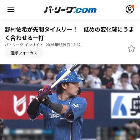
野村佑希が先制タイムリー！ 低めの変化球にうま
く合わせる一打
パ・リーグ インサイト
2026年5月9日 14:42
無料アカウント登録
ログイン
選手フォーカス
HOME
動画
日程・結果
順位表･成績
1軍公式戦
選手名鑑