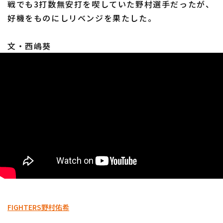
戦でも3打数無安打を喫していた野村選手だったが、
好機をものにしリベンジを果たした。
文・西嶋葵
利用規約
プライバシーポリシー
運営会社
（別ウィンドウで開く）
よくある質問
特定商取引法の表示
アルバイト募集
（別ウィンドウで開く
FIGHTERS
野村佑希