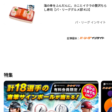
海の幸をふんだんに。カニとイクラの贅沢ちら
し寿司【パ・リーググルメ部 #13】
パ・リーグ インサイト
記事提供：
特集