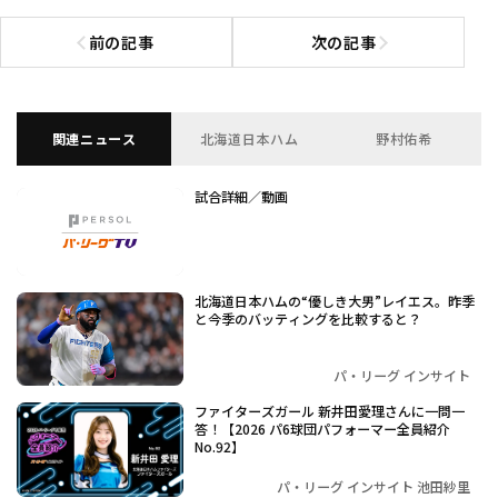
前の記事
次の記事
前の記事へ
次の記事へ
関連ニュース
北海道日本ハム
野村佑希
試合詳細／動画
北海道日本ハムの“優しき大男”レイエス。昨季
と今季のバッティングを比較すると？
パ・リーグ インサイト
ファイターズガール 新井田愛理さんに一問一
答！【2026 パ6球団パフォーマー全員紹介
No.92】
パ・リーグ インサイト 池田紗里