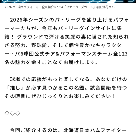
2026 パ6球団パフォーマー全員紹介 No.94「ファイターズガール」福田涼花さん
ファーム東地区
選手名鑑トップ
ニュース
2026年シーズンのパ・リーグを盛り上げるパフォ
ファーム中地区
北海道日本ハムファイターズ
ーマーたちが、今年もパ・リーグインサイトに集
ファーム西地区
結！ グラウンドで弾ける笑顔の裏に隠された知られ
東北楽天ゴールデンイーグルス
ざる努力、野球愛、そして個性豊かなキャラクタ
交流戦
埼玉西武ライオンズ
ー…パ6球団公式チア&パフォーマンスチーム全123
設定
名の魅力を余すことなくお届けします。
千葉ロッテマリーンズ
オリックス・バファローズ
球場での応援がもっと楽しくなる、あなただけの
「推し」が必ず見つかるこの名鑑。試合開始を待つ
福岡ソフトバンクホークス
その時間にぜひじっくりとお楽しみください！
◇◇◇
今回ご紹介するのは、北海道日本ハムファイター