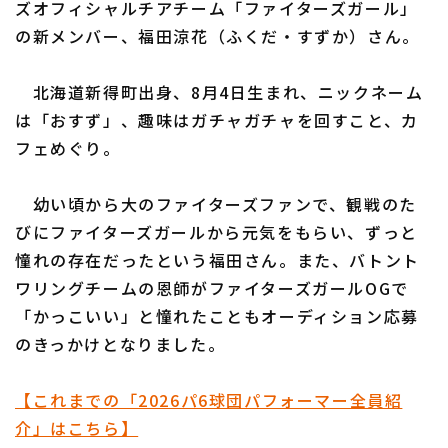
ズオフィシャルチアチーム「ファイターズガール」
の新メンバー、福田涼花（ふくだ・すずか）さん。
北海道新得町出身、8月4日生まれ、ニックネーム
利用規約
プライバシーポリシー
は「おすず」、趣味はガチャガチャを回すこと、カ
フェめぐり。
運営会社
（別ウィンドウで開く）
よくある質問
特定商取引法の表示
アルバイト募集
（別ウィンドウで開く
幼い頃から大のファイターズファンで、観戦のた
びにファイターズガールから元気をもらい、ずっと
憧れの存在だったという福田さん。また、バトント
ワリングチームの恩師がファイターズガールOGで
「かっこいい」と憧れたこともオーディション応募
のきっかけとなりました。
【これまでの「2026パ6球団パフォーマー全員紹
介」はこちら】