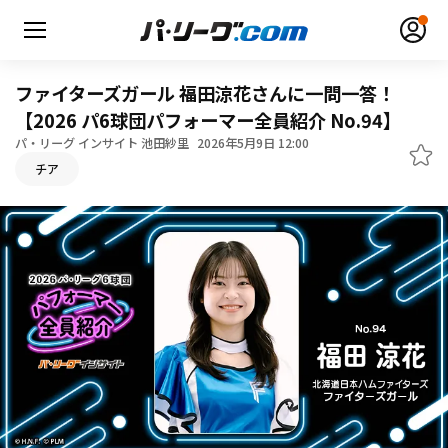
ファイターズガール 福田涼花さんに一問一答！
【2026 パ6球団パフォーマー全員紹介 No.94】
パ・リーグ インサイト 池田紗里
2026年5月9日 12:00
チア
無料アカウント登録
ログイン
HOME
動画
日程・結果
順位表･成績
1軍公式戦
選手名鑑