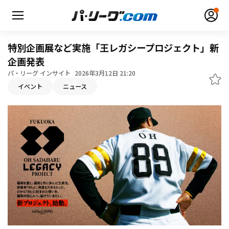
特別企画展など実施「王レガシープロジェクト」新
企画発表
パ・リーグ インサイト
2026年3月12日 21:20
イベント
ニュース
無料アカウント登録
ログイン
HOME
動画
日程・結果
順位表･成績
1軍公式戦
選手名鑑