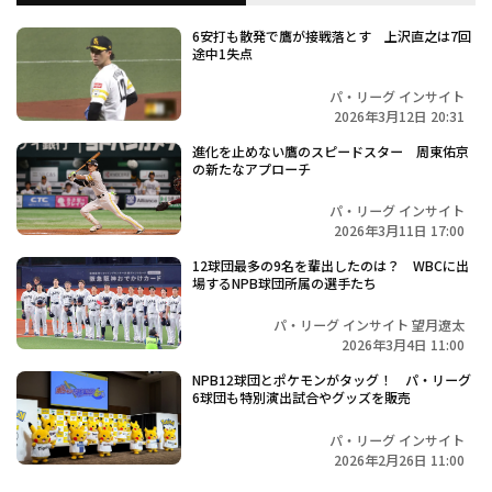
6安打も散発で鷹が接戦落とす 上沢直之は7回
途中1失点
パ・リーグ インサイト
2026年3月12日 20:31
進化を止めない鷹のスピードスター 周東佑京
の新たなアプローチ
パ・リーグ インサイト
2026年3月11日 17:00
12球団最多の9名を輩出したのは？ WBCに出
場するNPB球団所属の選手たち
パ・リーグ インサイト 望月遼太
2026年3月4日 11:00
NPB12球団とポケモンがタッグ！ パ・リーグ
6球団も特別演出試合やグッズを販売
パ・リーグ インサイト
2026年2月26日 11:00