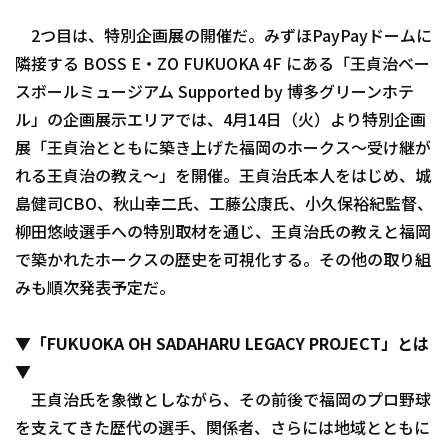
2つ目は、特別企画展の開催だ。みずほPayPayドームに
隣接する BOSS E・ZO FUKUOKA 4F にある「王貞治ベー
スボールミュージアム Supported by 博多グリーンホテ
ル」の企画展示エリアでは、4月14日（火）より特別企画
展「王貞治とともに築き上げた福岡のホークス～受け継が
利用規約
プライバシーポリシー
れる王貞治の教え～」を開催。王貞治氏本人をはじめ、城
運営会社
（別ウィンドウで開く）
よくある質問
島健司CBO、秋山幸二氏、工藤公康氏、小久保裕紀監督、
柳田悠岐選手への特別取材を通じ、王貞治氏の教えと福岡
特定商取引法の表示
アルバイト募集
（別ウィンドウで開く
で築かれたホークスの歴史を可視化する。その他の取り組
みも順次発表予定だ。
▼「FUKUOKA OH SADAHARU LEGACY PROJECT」とは
▼
王貞治氏を象徴としながら、その前後で福岡のプロ野球
を支えてきた歴代の選手、関係者、さらには地域とともに