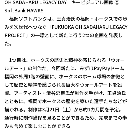
OH SADAHARU LEGACY DAY キービジュアル画像 Ⓒ
ファーム東地区
SoftBank HAWKS
選手名鑑トップ
ニュース
福岡ソフトバンクは、王貞治氏の福岡・ホークスでの歩
ファーム中地区
北海道日本ハムファイターズ
みを次世代へつなぐ「FUKUOKA OH SADAHARU LEGACY
ファーム西地区
PROJECT」の一環として新たに行う2つの企画を発表し
東北楽天ゴールデンイーグルス
た。
交流戦
埼玉西武ライオンズ
設定
1つ目は、ホークスの歴史と精神を感じられる「ウォー
千葉ロッテマリーンズ
ルアート」の制作だ。今回新たに、みずほPayPayドーム
オリックス・バファローズ
福岡の外周1階の壁面に、ホークスのホーム球場の象徴と
して歴史と精神を感じられる巨大なウォールアートを設
福岡ソフトバンクホークス
置。アーティスト・澁谷忠臣氏が制作を手がけ、王貞治氏
とともに、福岡でホークスの歴史を築いた選手たちなどが
描かれる。制作は3月21日（土）から約1カ月間を予定。
通行時に制作過程を見ることができるため、完成までの歩
みも含めて楽しむことができる。