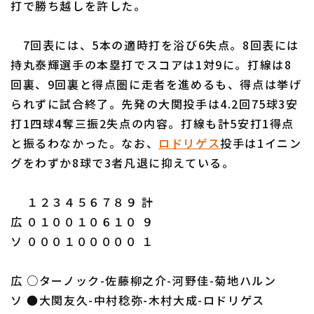
打で勝ち越しを許した。
7回表には、5本の適時打を浴び6失点。8回表には
持丸泰輝選手の本塁打でスコアは1対9に。打線は8
回裏、9回裏と得点圏に走者を進めるも、得点は挙げ
利用規約
プライバシーポリシー
られずに試合終了。先発の大関投手は4.2回75球3安
打1四球4奪三振2失点の内容。打線も計5安打1得点
運営会社
（別ウィンドウで開く）
よくある質問
と振るわなかった。なお、
ロドリゲス
投手は1イニン
特定商取引法の表示
アルバイト募集
（別ウィンドウで開く
グをわずか8球で3者凡退に抑えている。
１２３４５６７８９ 計
広 ０１００１０６１０ ９
ソ ０００１０００００ １
広 ○ターノック-佐藤柳之介-河野佳-菊地ハルン
ソ ●大関友久-中村稔弥-木村大成-ロドリゲス