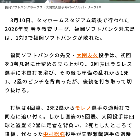
ファーム東地区
選手名鑑トップ
福岡ソフトバンクホークス・大関友久投手 ©パーソル パ・リーグTV
ニュース
ファーム中地区
3月10日、タマホームスタジアム筑後で行われた
北海道日本ハムファイターズ
ファーム西地区
2026年度 春季教育リーグ、福岡ソフトバンク対広島
東北楽天ゴールデンイーグルス
は、1対9で福岡ソフトバンクが敗れた。
交流戦
埼玉西武ライオンズ
設定
福岡ソフトバンクの先発・
大関友久
投手は、初回
千葉ロッテマリーンズ
を3者凡退に仕留める立ち上がり。2回表はラミレス
選手に本塁打を浴び、その後も守備の乱れから1死
オリックス・バファローズ
1、2塁のピンチを背負ったが、後続を打ち取って切
福岡ソフトバンクホークス
り抜ける。
打線は4回裏、2死2塁から
モレノ
選手の適時打で
同点に追い付く。しかし直後の5回表、大関投手は四
球と盗塁で2塁に走者を背負い、2死としたところで
降板。代わった
中村稔弥
投手が矢野雅哉選手の適時