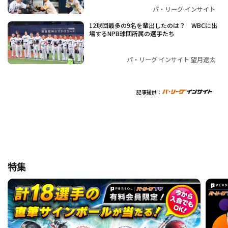
パ・リーグ インサイト
12球団最多の9名を輩出したのは？ WBCに出
場するNPB球団所属の選手たち
パ・リーグ インサイト 望月遼太
記事提供：
特集