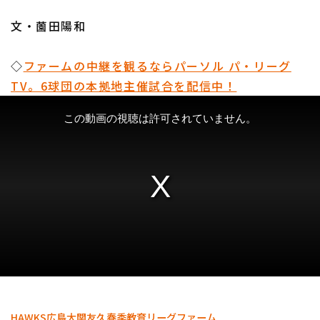
文・薗田陽和
◇
ファームの中継を観るならパーソル パ・リーグ
TV。6球団の本拠地主催試合を配信中！
HAWKS
広島
大関友久
春季教育リーグ
ファーム