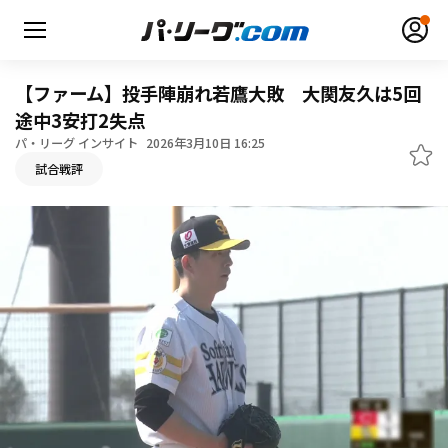
【ファーム】投手陣崩れ若鷹大敗 大関友久は5回
途中3安打2失点
パ・リーグ インサイト
2026年3月10日 16:25
無料アカウント登録
ログイン
試合戦評
HOME
動画
日程・結果
順位表･成績
1軍公式戦
選手名鑑