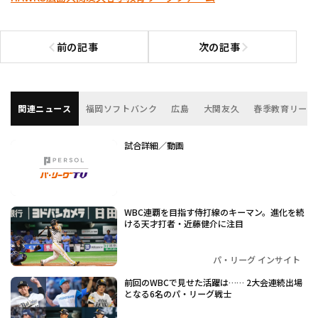
前の記事
次の記事
前の記事へ
次の記事へ
関連ニュース
福岡ソフトバンク
広島
大関友久
春季教育リーグ
試合詳細／動画
WBC連覇を目指す侍打線のキーマン。進化を続
ける天才打者・近藤健介に注目
パ・リーグ インサイト
前回のWBCで見せた活躍は…… 2大会連続出場
となる6名のパ・リーグ戦士