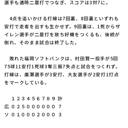
選手も適時二塁打でつなぎ、スコアは3対7に。
4点を追いかける打線は7回裏、8回裏といずれも
安打で走者を出すも生かせず。9回裏は、1死からザ
イレン選手が二塁打を放ち好機をつくるも、後続が
利用規約
プライバシーポリシー
倒れ、そのまま試合は終了した。
運営会社
（別ウィンドウで開く）
よくある質問
敗れた福岡ソフトバンクは、村田賢一投手が5回
特定商取引法の表示
アルバイト募集
（別ウィンドウで開く
75球11安打1死球3奪三振7失点と試合をつくれず。
打線は、廣瀬選手が3安打、大友選手が2安打1打点
をマークしている。
１２３４５６７８９ 計
広 ０２５００００００ ７
ソ ０１０００２０００ ３