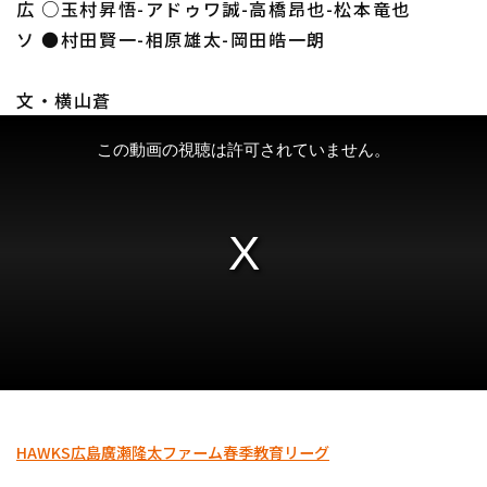
広 ○玉村昇悟-アドゥワ誠-高橋昂也-松本竜也
ソ ●村田賢一-相原雄太-岡田皓一朗
文・横山蒼
HAWKS
広島
廣瀬隆太
ファーム
春季教育リーグ