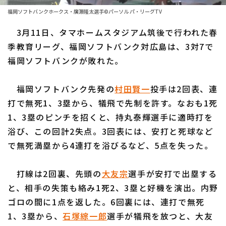
ファーム東地区
選手名鑑トップ
福岡ソフトバンクホークス・廣瀬隆太選手©パーソル パ・リーグTV
ニュース
ファーム中地区
3月11日、タマホームスタジアム筑後で行われた春
北海道日本ハムファイターズ
ファーム西地区
季教育リーグ、福岡ソフトバンク対広島は、3対7で
東北楽天ゴールデンイーグルス
福岡ソフトバンクが敗れた。
交流戦
埼玉西武ライオンズ
設定
福岡ソフトバンク先発の
村田賢一
投手は2回表、連
千葉ロッテマリーンズ
打で無死1、3塁から、犠飛で先制を許す。なおも1死
1、3塁のピンチを招くと、持丸泰輝選手に適時打を
オリックス・バファローズ
浴び、この回計2失点。3回表には、安打と死球など
福岡ソフトバンクホークス
で無死満塁から4連打を浴びるなど、5点を失った。
打線は2回裏、先頭の
大友宗
選手が安打で出塁する
と、相手の失策も絡み1死2、3塁と好機を演出。内野
ゴロの間に1点を返した。6回裏には、連打で無死
1、3塁から、
石塚綜一郎
選手が犠飛を放つと、大友