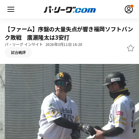
【ファーム】序盤の大量失点が響き福岡ソフトバン
ク敗戦 廣瀬隆太は3安打
パ・リーグ インサイト
2026年3月11日 16:20
無料アカウント登録
ログイン
試合戦評
HOME
動画
日程・結果
順位表･成績
1軍公式戦
選手名鑑