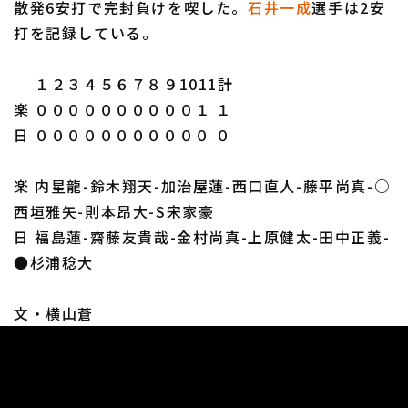
散発6安打で完封負けを喫した。
石井一成
選手は2安
打を記録している。
１２３４５６７８９1011計
楽 ００００００００００１ １
日 ０００００００００００ ０
楽 内星龍-鈴木翔天-加治屋蓮-西口直人-藤平尚真-○
西垣雅矢-則本昂大-S宋家豪
日 福島蓮-齋藤友貴哉-金村尚真-上原健太-田中正義-
●杉浦稔大
文・横山蒼