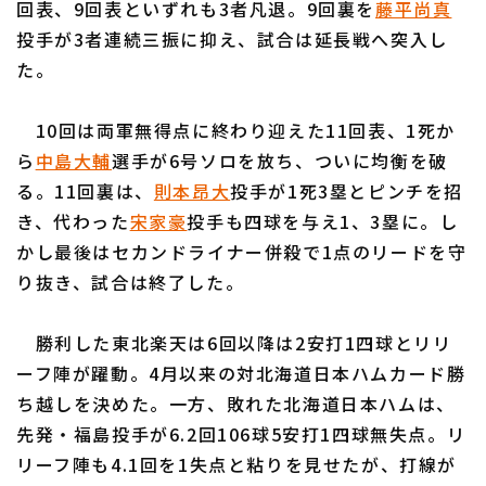
回表、9回表といずれも3者凡退。9回裏を
藤平尚真
投手が3者連続三振に抑え、試合は延長戦へ突入し
た。
10回は両軍無得点に終わり迎えた11回表、1死か
利用規約
プライバシーポリシー
ら
中島大輔
選手が6号ソロを放ち、ついに均衡を破
る。11回裏は、
則本昂大
投手が1死3塁とピンチを招
運営会社
（別ウィンドウで開く）
よくある質問
き、代わった
宋家豪
投手も四球を与え1、3塁に。し
特定商取引法の表示
アルバイト募集
（別ウィンドウで開く
かし最後はセカンドライナー併殺で1点のリードを守
り抜き、試合は終了した。
勝利した東北楽天は6回以降は2安打1四球とリリ
ーフ陣が躍動。4月以来の対北海道日本ハムカード勝
ち越しを決めた。一方、敗れた北海道日本ハムは、
先発・福島投手が6.2回106球5安打1四球無失点。リ
リーフ陣も4.1回を1失点と粘りを見せたが、打線が