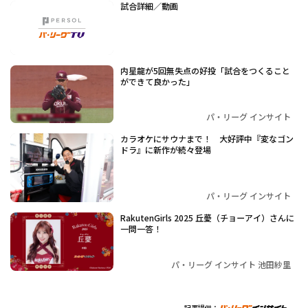
試合詳細／動画
内星龍が5回無失点の好投「試合をつくること
ができて良かった」
パ・リーグ インサイト
カラオケにサウナまで！ 大好評中『変なゴン
ドラ』に新作が続々登場
パ・リーグ インサイト
RakutenGirls 2025 丘薆（チョーアイ）さんに
一問一答！
パ・リーグ インサイト 池田紗里
記事提供：