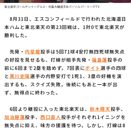
ファーム東地区
選手名鑑トップ
東北楽天ゴールデンイーグルス・中島大輔選手©パーソル パ・リーグTV
ニュース
ファーム中地区
8月31日、エスコンフィールドで行われた北海道日
北海道日本ハムファイターズ
ファーム西地区
本ハムと東北楽天の第23回戦は、1対0で東北楽天が
東北楽天ゴールデンイーグルス
勝利した。
交流戦
埼玉西武ライオンズ
設定
先発・
内星龍
投手は5回71球4安打無四死球無失点
千葉ロッテマリーンズ
の好投を見せるも、打線が相手先発・
福島蓮
投手の
前に6回まで2塁を踏めず。7回表に
ボイト
選手の四球
オリックス・バファローズ
と
黒川史陽
選手の内野安打で1死1、3塁の好機を演
福岡ソフトバンクホークス
出するも、スクイズ失敗。後続にもあと一本が出
ず、無得点に終わった。
6回より継投に入った東北楽天は、
鈴木翔天
投手、
加治屋蓮
投手、
西口直人
投手がそれぞれ1イニングを
無失点に抑え、味方の援護を待つ。しかし、打線は8