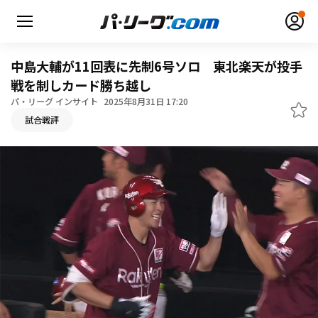
中島大輔が11回表に先制6号ソロ 東北楽天が投手
戦を制しカード勝ち越し
パ・リーグ インサイト
2025年8月31日 17:20
無料アカウント登録
ログイン
試合戦評
HOME
動画
日程・結果
順位表･成績
1軍公式戦
選手名鑑