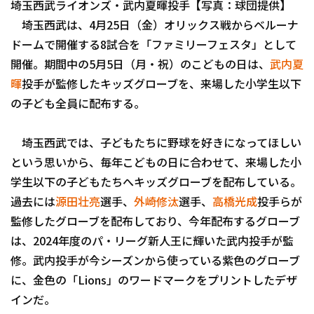
埼玉西武ライオンズ・武内夏暉投手【写真：球団提供】
ファーム東地区
埼玉西武は、4月25日（金）オリックス戦からベルーナ
選手名鑑トップ
ニュース
ドームで開催する8試合を「ファミリーフェスタ」として
ファーム中地区
北海道日本ハムファイターズ
開催。期間中の5月5日（月・祝）のこどもの日は、
武内夏
ファーム西地区
暉
投手が監修したキッズグローブを、来場した小学生以下
東北楽天ゴールデンイーグルス
の子ども全員に配布する。
交流戦
埼玉西武ライオンズ
設定
埼玉西武では、子どもたちに野球を好きになってほしい
千葉ロッテマリーンズ
という思いから、毎年こどもの日に合わせて、来場した小
オリックス・バファローズ
学生以下の子どもたちへキッズグローブを配布している。
過去には
源田壮亮
選手、
外崎修汰
選手、
高橋光成
投手らが
福岡ソフトバンクホークス
監修したグローブを配布しており、今年配布するグローブ
は、2024年度のパ・リーグ新人王に輝いた武内投手が監
修。武内投手が今シーズンから使っている紫色のグローブ
に、金色の「Lions」のワードマークをプリントしたデザ
インだ。