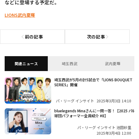
などに登場する予定だ。
LIONS
武内夏暉
前の記事
次の記事
前の記事へ
次の記事へ
関連ニュース
埼玉西武
武内夏暉
埼玉西武が5月の計5試合で「LIONS BOUQUET
SERIES」開催
パ・リーグ インサイト
2025年3月3日 14:10
bluelegends Minaさんに一問一答！【2025 パ6
球団パフォーマー全員紹介 #8】
パ・リーグ インサイト 池田紗里
2025年3月4日 12:00