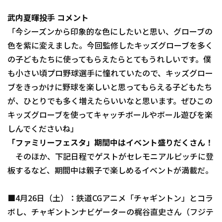
武内夏暉投手 コメント
「今シーズンから印象的な色にしたいと思い、グローブの
色を紫に変えました。今回監修したキッズグローブを多く
の子どもたちに使ってもらえたらとてもうれしいです。僕
も小さい頃プロ野球選手に憧れていたので、キッズグロー
利用規約
プライバシーポリシー
ブをきっかけに野球を楽しいと思ってもらえる子どもたち
運営会社
（別ウィンドウで開く）
よくある質問
が、ひとりでも多く増えたらいいなと思います。ぜひこの
キッズグローブを使ってキャッチボールやボール遊びを楽
特定商取引法の表示
アルバイト募集
（別ウィンドウで開く
しんでくださいね」
「ファミリーフェスタ」期間中はイベント盛りだくさん！
そのほか、下記日程でゲストがセレモニアルピッチに登
板するなど、期間中は親子で楽しめるイベントが満載だ。
■4月26日（土）：鉄道CGアニメ「チャギントン」とコラ
ボし、チャギントンナビゲーターの梶谷直史さん（フジテ