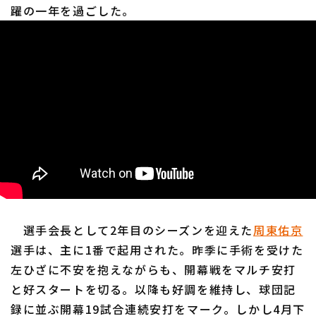
躍の一年を過ごした。
利用規約
プライバシーポリシー
運営会社
（別ウィンドウで開く）
よくある質問
特定商取引法の表示
アルバイト募集
（別ウィンドウで開く
選手会長として2年目のシーズンを迎えた
周東佑京
選手は、主に1番で起用された。昨季に手術を受けた
左ひざに不安を抱えながらも、開幕戦をマルチ安打
と好スタートを切る。以降も好調を維持し、球団記
録に並ぶ開幕19試合連続安打をマーク。しかし4月下