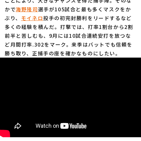
ことにより、大きなチャンスを得た捕手陣。そのな
かで
海野隆司
選手が105試合と最も多くマスクをか
ぶり、
モイネロ
投手の初完封勝利をリードするなど
多くの経験を積んだ。打撃では、打率1割台から2割
前半と苦しむも、9月には10試合連続安打を放つな
ど月間打率.302をマーク。来季はバットでも信頼を
勝ち取り、正捕手の座を確かなものにしたい。