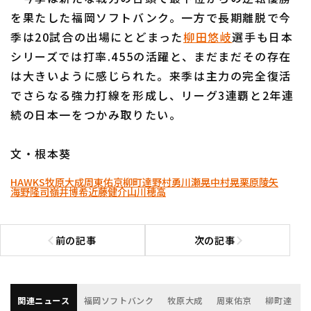
を果たした福岡ソフトバンク。一方で長期離脱で今
季は20試合の出場にとどまった
柳田悠岐
選手も日本
シリーズでは打率.455の活躍と、まだまだその存在
は大きいように感じられた。来季は主力の完全復活
でさらなる強力打線を形成し、リーグ3連覇と2年連
続の日本一をつかみ取りたい。
文・根本葵
HAWKS
牧原大成
周東佑京
柳町達
野村勇
川瀬晃
中村晃
栗原陵矢
海野隆司
嶺井博希
近藤健介
山川穂高
前の記事
次の記事
前の記事へ
次の記事へ
関連ニュース
福岡ソフトバンク
牧原大成
周東佑京
柳町達