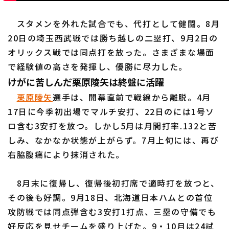
スタメンを外れた試合でも、代打として健闘。8月
20日の埼玉西武戦では勝ち越しの二塁打、9月2日の
オリックス戦では同点打を放った。さまざまな場面
で経験値の高さを発揮し、優勝に尽力した。
けがに苦しんだ栗原陵矢は終盤に活躍
栗原陵矢
選手は、開幕直前で戦線から離脱。4月
17日に今季初出場でマルチ安打、22日のには1号ソ
ロ含む3安打を放つ。しかし5月は月間打率.132と苦
しみ、なかなか状態が上がらず。7月上旬には、再び
右脇腹痛により抹消された。
8月末に復帰し、復帰後初打席で適時打を放つと、
その後も好調。9月18日、北海道日本ハムとの首位
攻防戦では同点弾含む3安打1打点、三塁の守備でも
好反応を見せチームを盛り上げた。9・10月は24試