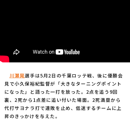
川瀬晃
選手は5月2日の千葉ロッテ戦、後に優勝会
見で小久保裕紀監督が「大きなターニングポイント
になった」と語った一打を放った。2点を追う9回
裏、2死から1点差に追い付いた場面。2死満塁から
代打サヨナラ打で連敗を止め、低迷するチームに上
昇のきっかけを与えた。