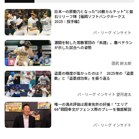
日本一の原動力となった“10勝カルテット”と盤
石リリーフ陣【福岡ソフトバンクホークス
2025：投手編】
パ・リーグ インサイト
激闘を制した常勝軍団の「系譜」。鷹ベテラン
が示した試合への姿勢
田尻 耕太郎
盗塁の精度が高かったのは？ 2025年の「盗塁
数」と「盗塁成功率」を振り返る
パ・リーグ インサイト 望月遼太
唯一の満点評価は周東佑京の好捕！ “エリア
66”岡田幸文がフェンス際のプレーを徹底解説
パ・リーグ インサイト