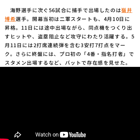
海野選手に次ぐ56試合に捕手で出場したのは
嶺井
博希
選手。開幕当初は二軍スタートも、4月10日に
昇格。11日には途中出場ながら、同点機をつくり出
すヒットや、盗塁阻止など攻守にわたり活躍する。5
月11日には2打席連続弾を含む3安打7打点をマー
ク。さらに終盤には、プロ初の「4番・指名打者」で
スタメン出場するなど、バットで存在感を見せた。