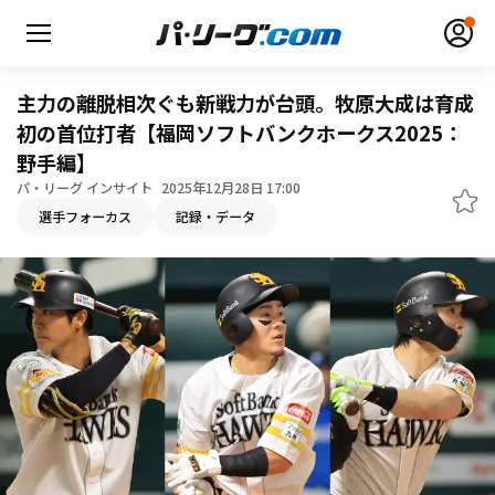
主力の離脱相次ぐも新戦力が台頭。牧原大成は育成
初の首位打者【福岡ソフトバンクホークス2025：
野手編】
無料アカウント登録
ログイン
パ・リーグ インサイト
2025年12月28日 17:00
選手フォーカス
記録・データ
HOME
動画
日程・結果
順位表･成績
1軍公式戦
選手名鑑