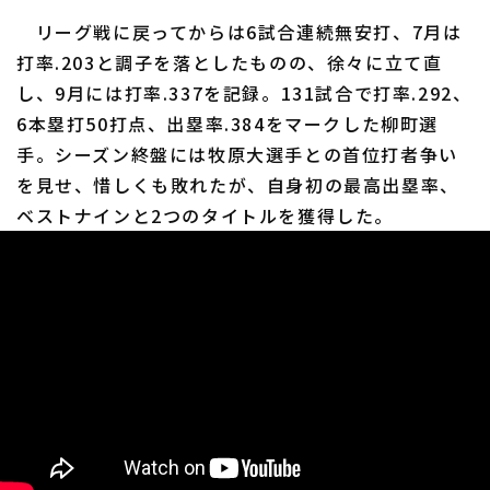
リーグ戦に戻ってからは6試合連続無安打、7月は
打率.203と調子を落としたものの、徐々に立て直
し、9月には打率.337を記録。131試合で打率.292、
6本塁打50打点、出塁率.384をマークした柳町選
手。シーズン終盤には牧原大選手との首位打者争い
を見せ、惜しくも敗れたが、自身初の最高出塁率、
ベストナインと2つのタイトルを獲得した。