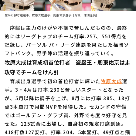
ファーム東地区
選手名鑑トップ
ニュース
ファーム中地区
左から柳町達選手、牧原大成選手、周東佑京選手【写真：球団提供】
北海道日本ハムファイターズ
ファーム西地区
序盤は主力のけがや不調で苦しんだものの、最終
東北楽天ゴールデンイーグルス
的にはリーグトップのチーム打率.257、551得点を
交流戦
記録し、パーソル パ・リーグ連覇を果たした福岡ソ
埼玉西武ライオンズ
設定
フトバンク。野手陣の活躍を振り返っていく。
千葉ロッテマリーンズ
牧原大成は育成初首位打者 盗塁王・周東佑京は走
攻守でチームをけん引
オリックス・バファローズ
育成出身選手で初の首位打者に輝いた
牧原大成
選
福岡ソフトバンクホークス
手。3・4月は打率.230と苦しいスタートとなった
が、5月以降は調子を上げ、8月には打率.385、18打
点3本塁打で月間MVPを獲得した。セカンドの守備
ではゴールデン・グラブ賞、外野でも度々好守を見
せた。125試合に出場し、自身初の規定打席到達。
418打数127安打、打率.304、5本塁打、49打点と飛