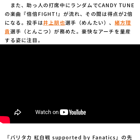
また、助っ人の打席中にランダムでCANDY TUNE
の楽曲『倍倍FIGHT!』が流れ、その間は得点が2倍
になる。投手は
井上朋也
選手（めんたい）、
緒方理
利用規約
プライバシーポリシー
貢
選手（とんこつ）が務めた。豪快なアーチを量産
する姿に注目。
運営会社
（別ウィンドウで開く）
よくある質問
特定商取引法の表示
アルバイト募集
（別ウィンドウで開く
『バリタカ 紅白戦 supported by Fanatics』の先