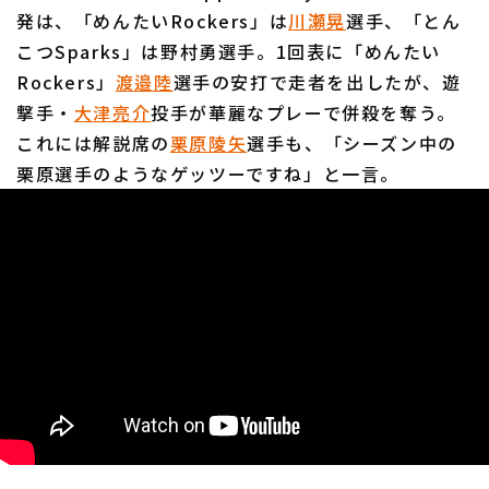
発は、「めんたいRockers」は
川瀬晃
選手、「とん
こつSparks」は野村勇選手。1回表に「めんたい
Rockers」
渡邉陸
選手の安打で走者を出したが、遊
撃手・
大津亮介
投手が華麗なプレーで併殺を奪う。
これには解説席の
栗原陵矢
選手も、「シーズン中の
栗原選手のようなゲッツーですね」と一言。