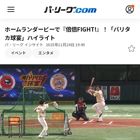
ホームランダービーで『倍倍FIGHT!』！「バリタ
カ球宴」ハイライト
パ・リーグ インサイト
2025年11月24日 19:45
無料アカウント登録
ログイン
イベント
エンタメ
HOME
動画
日程・結果
順位表･成績
1軍公式戦
選手名鑑