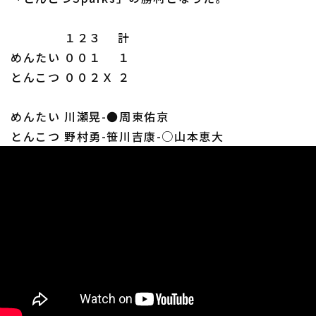
１２３ 計
めんたい ００１ １
とんこつ ００２Ｘ ２
めんたい 川瀬晃-●周東佑京
とんこつ 野村勇-笹川吉康-○山本恵大