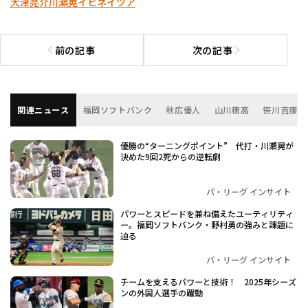
大津亮介
川瀬晃
イヒネイツア
前の記事
次の記事
前の記事へ
次の記事へ
関連ニュース
福岡ソフトバンク
秋広優人
山川穂高
笹川吉康
優勝の“ターニングポイント” 代打・川瀬晃が
決めた9回2死からの逆転劇
パ・リーグ インサイト
パワーとスピードを兼ね備えたユーティリティ
ー。福岡ソフトバンク・野村勇の強みと課題に
迫る
パ・リーグ インサイト
チームを支えるパワーと技術！ 2025年シーズ
ンの外国人選手の躍動