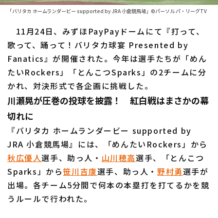
ファーム東地区
選手名鑑トップ
「バリタカ ホームランダービー supported by JRA 小倉競馬場」©パーソル パ・リーグTV
ニュース
ファーム中地区
11月24日、みずほPayPayドームにて『打って、
北海道日本ハムファイターズ
ファーム西地区
歌って、踊って！バリタカ球宴 Presented by
東北楽天ゴールデンイーグルス
Fanatics』が開催された。今年は選手たちが「めん
交流戦
たいRockers」「とんこつSparks」の2チームに分
埼玉西武ライオンズ
設定
かれ、対決形式で各企画に挑戦した。
千葉ロッテマリーンズ
川瀬晃が圧巻の投球を披露！ 紅白戦はまさかの幕
切れに
オリックス・バファローズ
『バリタカ ホームランダービー supported by
福岡ソフトバンクホークス
JRA 小倉競馬場』には、「めんたいRockers」から
秋広優人
選手、助っ人・
山川穂高
選手、「とんこつ
Sparks」から
笹川吉康
選手、助っ人・
野村勇
選手が
出場。各チーム5分間で何本の本塁打を打てるかを競
うルールで行われた。