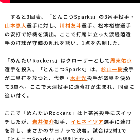
すると3回表、「とんこつSparks」の3番手投手・
山本恵大
選手に対し、
川村友斗
選手、松本裕樹選手
の安打で好機を演出。ここで打席に立った渡邉陸選
手の打球が守備の乱れを誘い、1点を先制した。
「めんたいRockers」はクローザーとして
周東佑京
選手を投入。「とんこつSparks」は、
杉山一樹
投手
が二塁打を放つと、代走・
木村光
投手が盗塁を決め
て3塁へ。ここで大津投手に適時打が生まれ、同点に
追い付く。
ここで「めんたいRockers」は上茶谷投手にスイッ
チしたが、
岩井俊介
投手、
イヒネイツア
選手に連打
を許し、まさかのサヨナラで決着。試合は2対1で
「とんこつSparks」の勝利となった。