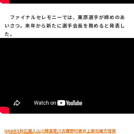
ファイナルセレモニーでは、栗原選手が締めのあ
いさつ。来年から新たに選手会長を務めると発表し
た。
HAWKS
秋広優人
山川穂高
笹川吉康
野村勇
井上朋也
緒方理貢