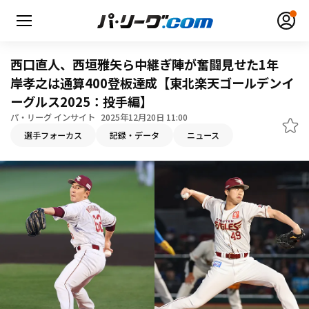
西口直人、西垣雅矢ら中継ぎ陣が奮闘見せた1年
岸孝之は通算400登板達成【東北楽天ゴールデンイ
ーグルス2025：投手編】
無料アカウント登録
ログイン
パ・リーグ インサイト
2025年12月20日 11:00
選手フォーカス
記録・データ
ニュース
HOME
動画
日程・結果
順位表･成績
1軍公式戦
選手名鑑