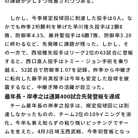
の課題が少しずつ改善されつつある。
しかし、今季規定投球回に到達した投手は0人。な
かでも昨季2桁勝利を挙げた早川隆久投手は2勝8
利用規約
プライバシーポリシー
敗、防御率4.35、藤井聖投手は6勝7敗、防御率3.20
運営会社
（別ウィンドウで開く）
よくある質問
に終わるなど、先発陣に課題が残った。しかし、そ
の一方で、西垣雅矢投手はリーグ2位の63試合に登板
特定商取引法の表示
アルバイト募集
（別ウィンドウで開く
すると、西口直人投手はトミー・ジョン手術を乗り
越え、52試合で防御率1.07を記録。昨季から中継ぎ
に転向した藤平尚真投手は今年も安定した投球を披
露するなど、中継ぎ陣の活躍が目立った。
最年長・岸孝之は通算400試合先発登板を達成
チーム最年長の岸孝之投手は、規定投球回には到
達しなかったものの、チーム2位の109イニングを消
化。今年も衰え知らずの粘り強いピッチングでチー
ムを支えた。4月3日埼玉西武戦、今季初登板となっ