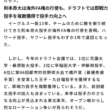
だろう。
則本昂大は海外FA権の行使も、ドラフトでは即戦力
投手を複数獲得で投手力向上へ
イーグルス一筋13年、チームのために腕を振り続
けてきた則本昂大投手が海外FA権の行使を表明。ハ
ワード投手、ヤフーレ投手もわずか1年で退団となっ
た。
しかし、今年のドラフト会議では、1位に花園大
学・藤原聡大投手、2位に早稲田大学・伊藤樹投手、
6位に第96回都市対抗野球大会で橋戸賞（最優秀選
手賞）を受賞した王子・九谷瑠投手を獲得するな
ど、即戦力投手を複数獲得している。また、前田健
太投手の加入も決まっている。来季は投手力のさら
なる向上が見込まれる東北楽天、オープン戦からし
烈なローテーション争いが見られそうだ。