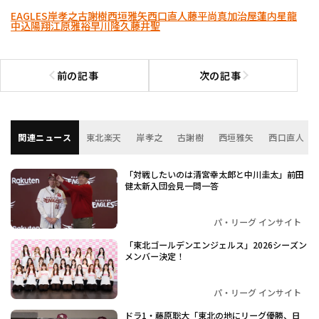
EAGLES
岸孝之
古謝樹
西垣雅矢
西口直人
藤平尚真
加治屋蓮
内星龍
中込陽翔
江原雅裕
早川隆久
藤井聖
前の記事
次の記事
前の記事へ
次の記事へ
関連ニュース
東北楽天
岸孝之
古謝樹
西垣雅矢
西口直人
「対戦したいのは清宮幸太郎と中川圭太」前田
健太新入団会見一問一答
パ・リーグ インサイト
「東北ゴールデンエンジェルス」2026シーズン
メンバー決定！
パ・リーグ インサイト
ドラ1・藤原聡大「東北の地にリーグ優勝、日