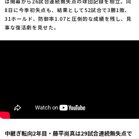
は開幕から26試合連続無失点の球団記録を樹立。同
8日に今季初失点も、結果として52試合で3勝1敗、
31ホールド、防御率1.07と圧倒的な成績を残し、見
事な復活劇を見せた。
中継ぎ転向2年目・藤平尚真は29試合連続無失点で