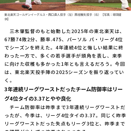
ファーム東地区
選手名鑑トップ
ニュース
ファーム中地区
東北楽天ゴールデンイーグルス・西口直人投手（左）西垣雅矢投手（右）【写真：球団提
北海道日本ハムファイターズ
供】
ファーム西地区
三木肇監督のもと始動した2025年の東北楽天は、
東北楽天ゴールデンイーグルス
交流戦
67勝74敗2分、勝率.475、パーソル パ・リーグ4位
埼玉西武ライオンズ
でシーズンを終えた。4年連続4位と悔しい結果に終
設定
わった一方で、多くの若手選手が頭角を表し、来季
千葉ロッテマリーンズ
に向けた収穫も多かった1年とも言えるだろう。今回
オリックス・バファローズ
は、東北楽天投手陣の2025シーズンを振り返ってい
く。
福岡ソフトバンクホークス
3年連続リーグワーストだったチーム防御率はリー
グ4位タイの3.37とやや良化
チーム防御率は昨季まで3年連続リーグワーストだ
ったが、今季は、リーグ4位タイの3.37。同じく昨季
リーグワーストだった失点もリーグ3位と、昨季まで