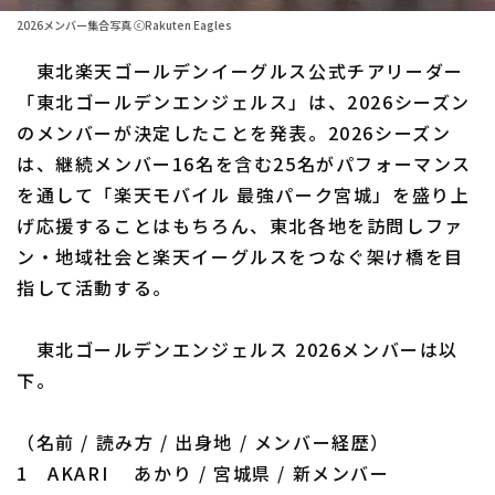
2026メンバー集合写真 ⓒRakuten Eagles
ファーム東地区
選手名鑑トップ
ニュース
東北楽天ゴールデンイーグルス公式チアリーダー
ファーム中地区
北海道日本ハムファイターズ
「東北ゴールデンエンジェルス」は、2026シーズン
ファーム西地区
のメンバーが決定したことを発表。2026シーズン
東北楽天ゴールデンイーグルス
は、継続メンバー16名を含む25名がパフォーマンス
交流戦
埼玉西武ライオンズ
を通して「楽天モバイル 最強パーク宮城」を盛り上
設定
げ応援することはもちろん、東北各地を訪問しファ
千葉ロッテマリーンズ
ン・地域社会と楽天イーグルスをつなぐ架け橋を目
オリックス・バファローズ
指して活動する。
福岡ソフトバンクホークス
東北ゴールデンエンジェルス 2026メンバーは以
下。
（名前 / 読み方 / 出身地 / メンバー経歴）
1 AKARI あかり / 宮城県 / 新メンバー