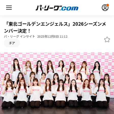
「東北ゴールデンエンジェルス」2026シーズンメ
ンバー決定！
パ・リーグ インサイト
2025年12月8日 11:12
チア
無料アカウント登録
ログイン
HOME
動画
日程・結果
順位表･成績
1軍公式戦
選手名鑑