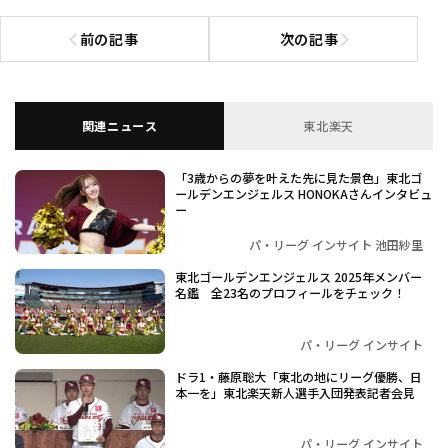
前の記事
次の記事
前の記事へ
次の記事へ
関連ニュース
東北楽天
「3歳からの夢を叶えた先に見た景色」東北ゴ
ールデンエンジェルス HONOKAさんインタビュ
ー
パ・リーグ インサイト 池田紗里
東北ゴールデンエンジェルス 2025年メンバー
名鑑 全23名のプロフィールをチェック！
パ・リーグ インサイト
ドラ1・藤原聡大「東北の地にリーグ優勝、日
本一を」東北楽天新人選手入団発表記者会見
パ・リーグ インサイト