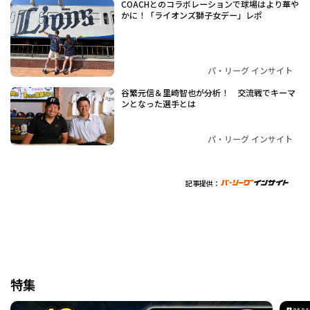
COACHとのコラボレーションで球場はより華や
かに！「ライオンズ獅子女デー」レポ
パ・リーグ インサイト
谷繁元信＆里崎智也が分析！ 交流戦でキーマ
ンとなった選手とは
パ・リーグ インサイト
記事提供：
特集