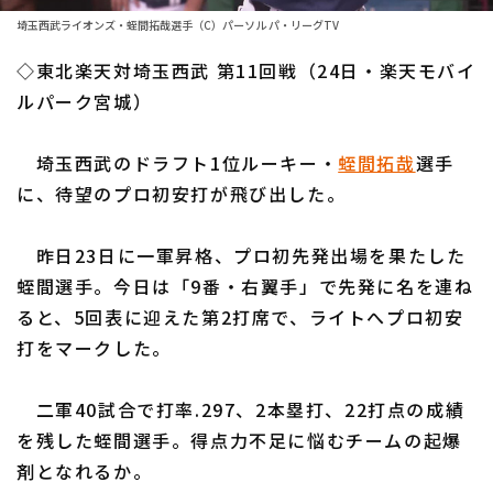
ファーム東地区
選手名鑑トップ
埼玉西武ライオンズ・蛭間拓哉選手（C）パーソル パ・リーグTV
ニュース
ファーム中地区
◇東北楽天対埼玉西武 第11回戦（24日・楽天モバイ
北海道日本ハムファイターズ
ファーム西地区
ルパーク宮城）
東北楽天ゴールデンイーグルス
交流戦
埼玉西武のドラフト1位ルーキー・
蛭間拓哉
選手
埼玉西武ライオンズ
設定
に、待望のプロ初安打が飛び出した。
千葉ロッテマリーンズ
昨日23日に一軍昇格、プロ初先発出場を果たした
オリックス・バファローズ
蛭間選手。今日は「9番・右翼手」で先発に名を連ね
福岡ソフトバンクホークス
ると、5回表に迎えた第2打席で、ライトへプロ初安
打をマークした。
二軍40試合で打率.297、2本塁打、22打点の成績
を残した蛭間選手。得点力不足に悩むチームの起爆
剤となれるか。