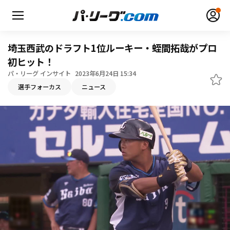
埼玉西武のドラフト1位ルーキー・蛭間拓哉がプロ
初ヒット！
パ・リーグ インサイト
2023年6月24日 15:34
無料アカウント登録
ログイン
選手フォーカス
ニュース
HOME
動画
日程・結果
順位表･成績
1軍公式戦
選手名鑑