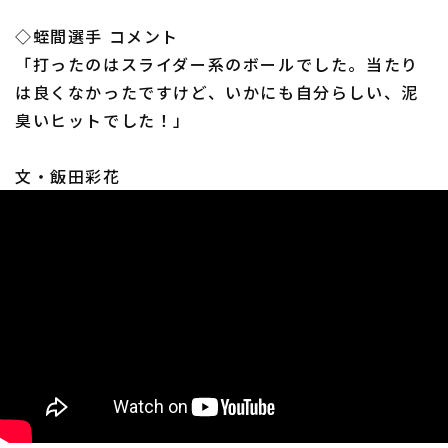
◇蛭間選手 コメント
「打ったのはスライダー系のボールでした。当たり
は良くなかったですけど、いかにも自分らしい、泥
臭いヒットでした！」
利用規約
プライバシーポリシー
文・飯田彩花
運営会社
（別ウィンドウで開く）
よくある質問
特定商取引法の表示
アルバイト募集
（別ウィンドウで開く