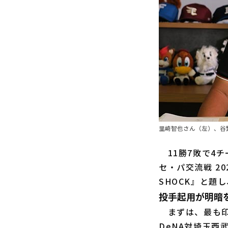
里崎智也さん（左）、谷繁
11勝7敗で4チ
セ・パ交流戦 20
SHOCK』と
投手起用が明暗
まずは、最も印
DeNA対埼玉