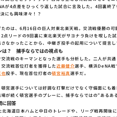
NAが4点差をひっくり返した試合に言及した。4回裏終
ー対決にも興味津々！？
たのは、6月16日の巨人対東北楽天戦。交流戦優勝の可
、2点リードの9回裏に東北楽天がサヨナラ負けを喫した
出さなかったことから、中継ぎ投手の起用について提言し
ンは？ 捕手ならではの視点も
交流戦のキーマンとなった選手も分析した。二人が共通
、交流戦首位打者を獲得した
近藤健介
選手、横浜DeNA戦
直也
投手、現在首位打者の
頓宮裕真
選手だ。
頓宮選手については好調な打撃だけでなく守備面にも着
出場が続く頓宮選手のプレーに、捕手ならではの“あるある
問に回答
た北海道日本ハムと中日のトレードや、リーグ戦再開後に