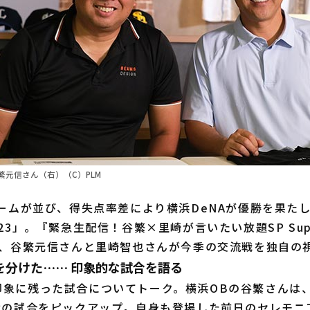
元信さん（右）（C）PLM
ームが並び、得失点率差により横浜DeNAが優勝を果た
23」。『緊急生配信！谷繁×里崎が言いたい放題SP Suppor
題し、谷繁元信さんと里崎智也さんが今季の交流戦を独自の
を分けた…… 印象的な試合を語る
象に残った試合についてトーク。横浜OBの谷繁さんは、
西武の試合をピックアップ。自身も登場した前日のセレモニ