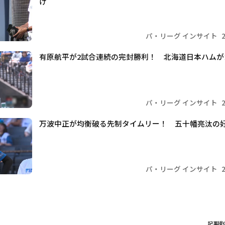
け
パ・リーグ インサイト
有原航平が2試合連続の完封勝利！ 北海道日本ハムが
パ・リーグ インサイト
万波中正が均衡破る先制タイムリー！ 五十幡亮汰の
パ・リーグ インサイト
記事提