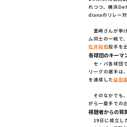
れつつ、横浜De
dianaのリレ
里崎さんが挙げ
ム同士の一戦で
松井裕樹
投手を
各球団のキーマ
セ・パ各球団で
リーグの選手は
を達成した
益田
そのなかでも、
がら一塁手での
視聴者からの質
19日に成立し