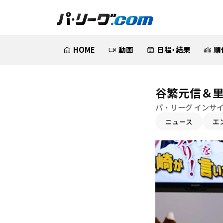
HOME
動画
日程・結果
順
谷繁元信＆
パ・リーグ インサ
ニュース
エ