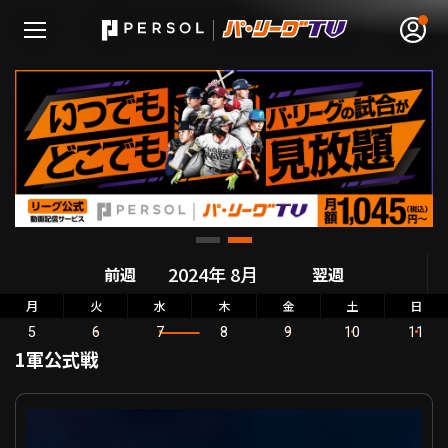
無料アカウント登録
ログイン
HOME
前週
翌週
動画
月
火
水
木
金
土
日
5
6
7
8
9
10
11
日程･結果
1軍公式戦
順位表･成績
パーソル パ・リーグ公式戦 東北楽天 VS 北海道日本ハム
1軍公式戦
選手名鑑