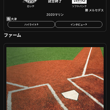
試合終了
ロッテ
ソフトバンク
勝
メルセデス
ZOZOマリン
負
大津
ハイライト
インタビュー
ファーム
ファーム 中日 VS 福岡ソフトバンク