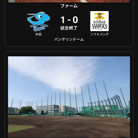
ファーム
1
-
0
試合終了
中日
ソフトバンク
バンテリンドーム
ファーム 千葉ロッテ VS 埼玉西武