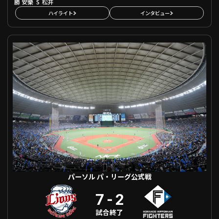
勝
S
安樂
松井
ハイライト
インタビュー
パーソル パ・リーグ公式戦 埼玉西武 VS 北海道日本ハム
パーソル パ・リーグ公式戦
7
-
2
試合終了