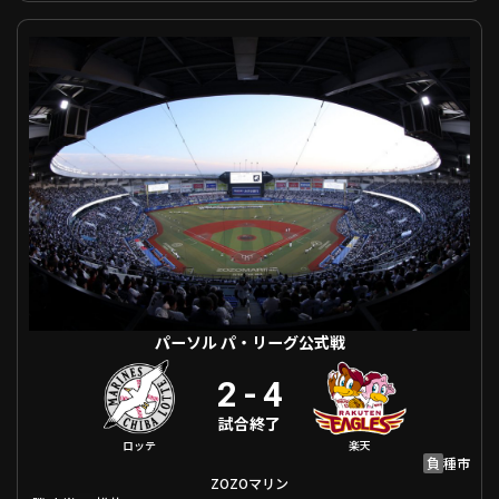
パーソル パ・リーグ公式戦 千葉ロッテ VS 東北楽天
利用規約
プライバシーポリシー
運営会社
（別ウィンドウで開く）
よくある質問
特定商取引法の表示
アルバイト募集
（別ウィンドウで開く
動画を検索（選手・チーム・プレー内容…）
パーソル パ・リーグ公式戦
2
-
4
試合終了
ロッテ
楽天
負
種市
ZOZOマリン