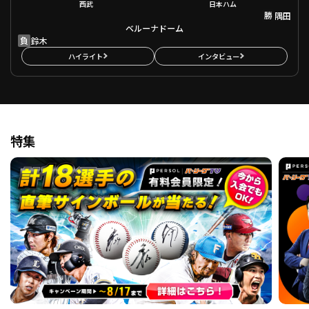
西武
日本ハム
勝
隅田
ベルーナドーム
負
鈴木
ハイライト
インタビュー
特集