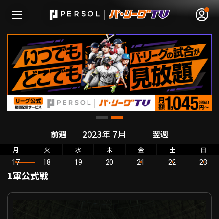
無料アカウント登録
ログイン
HOME
前週
翌週
動画
月
火
水
木
金
土
日
17
18
19
20
21
22
23
日程･結果
1軍公式戦
順位表･成績
パーソル パ・リーグ公式戦 福岡ソフトバンク VS オリックス
1軍公式戦
選手名鑑