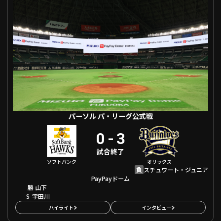
ファーム東地区
選手名鑑トップ
ニュース
北海道日本ハムファイターズ
ファーム中地区
東北楽天ゴールデンイーグルス
ファーム西地区
埼玉西武ライオンズ
千葉ロッテマリーンズ
設定
交流戦
オリックス・バファローズ
福岡ソフトバンクホークス
パーソル パ・リーグ公式戦
0
-
3
試合終了
ソフトバンク
オリックス
負
スチュワート・ジュニア
PayPayドーム
勝
山下
S
宇田川
ハイライト
インタビュー