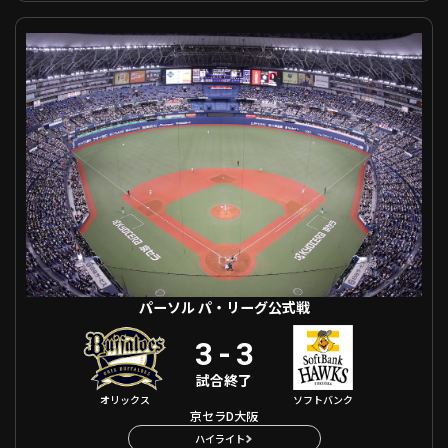
利用規約
プライバシーポリシー
パーソル パ・リーグ公式戦 オリックス VS 福岡ソフトバンク
運営会社
（別ウィンドウで開く）
よくある質問
特定商取引法の表示
アルバイト募集
（別ウィンドウで開く
動画を検索（選手・チーム・プレー内容…）
パーソル パ・リーグ公式戦
3
-
3
試合終了
オリックス
ソフトバンク
京セラD大阪
ハイライト