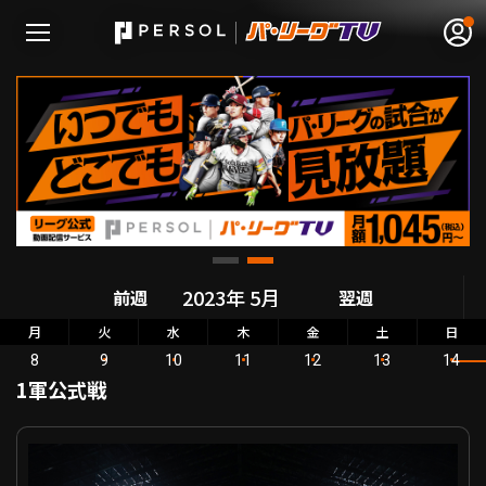
無料アカウント登録
ログイン
HOME
動画
前週
翌週
月
火
水
木
金
土
日
日程･結果
8
9
10
11
12
13
14
1軍公式戦
順位表･成績
パーソル パ・リーグ公式戦 北海道日本ハム VS 千葉ロッテ
1軍公式戦
選手名鑑