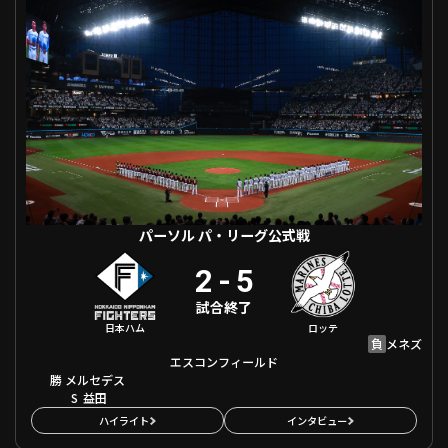
ファーム東地区
選手名鑑トップ
ニュース
北海道日本ハムファイターズ
ファーム中地区
東北楽天ゴールデンイーグルス
ファーム西地区
埼玉西武ライオンズ
千葉ロッテマリーンズ
設定
交流戦
オリックス・バファローズ
福岡ソフトバンクホークス
パーソル パ・リーグ公式戦
2
-
5
試合終了
日本ハム
ロッテ
負
メネズ
エスコンフィールド
勝
メルセデス
S
益田
ハイライト
インタビュー