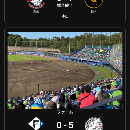
試合終了
西武
巨人
本庄
ファーム 北海道日本ハム VS 千葉ロッテ
ファーム
0
-
5