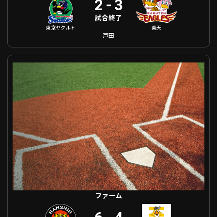
2
-
3
試合終了
東京ヤクルト
楽天
戸田
ファーム 阪神 VS 福岡ソフトバンク
ファーム