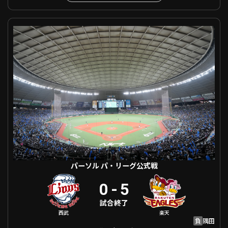
パーソル パ・リーグ公式戦 埼玉西武 VS 東北楽天
パーソル パ・リーグ公式戦
0
-
5
試合終了
西武
楽天
負
隅田