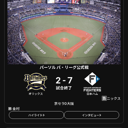
ファーム東地区
選手名鑑トップ
ニュース
北海道日本ハムファイターズ
ファーム中地区
東北楽天ゴールデンイーグルス
ファーム西地区
埼玉西武ライオンズ
千葉ロッテマリーンズ
設定
交流戦
オリックス・バファローズ
福岡ソフトバンクホークス
パーソル パ・リーグ公式戦
2
-
7
試合終了
オリックス
日本ハム
負
ニックス
京セラD大阪
勝
金村
ハイライト
インタビュー