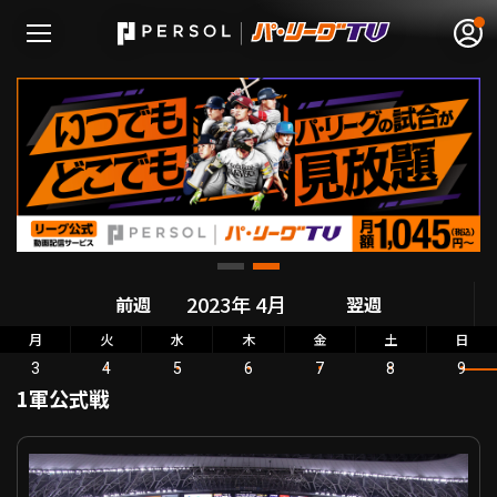
無料アカウント登録
ログイン
HOME
動画
前週
翌週
月
火
水
木
金
土
日
日程･結果
3
4
5
6
7
8
9
1軍公式戦
順位表･成績
パーソル パ・リーグ公式戦 オリックス VS 北海道日本ハム
1軍公式戦
選手名鑑