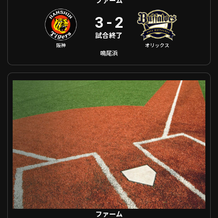
3
-
2
試合終了
阪神
オリックス
鳴尾浜
ファーム 中日 VS 福岡ソフトバンク
ファーム