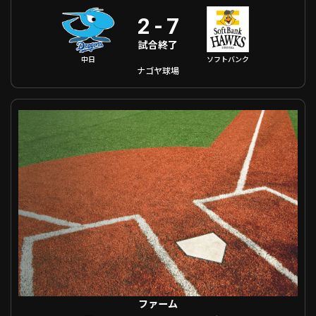
2
-
7
試合終了
中日
ソフトバンク
ナゴヤ球場
ファーム 巨人 VS 東北楽天
ファーム