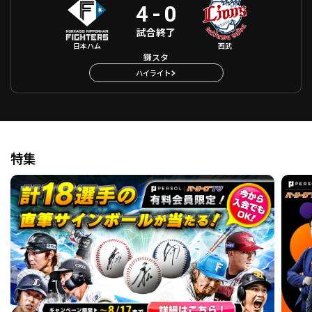
4
-
0
試合終了
日本ハム
西武
鎌スタ
ハイライト
特集