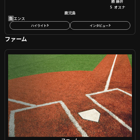
勝
藤井
S
オスナ
鹿児島
負
エンス
ハイライト
インタビュー
ファーム
ファーム 阪神 VS オリックス
ファーム