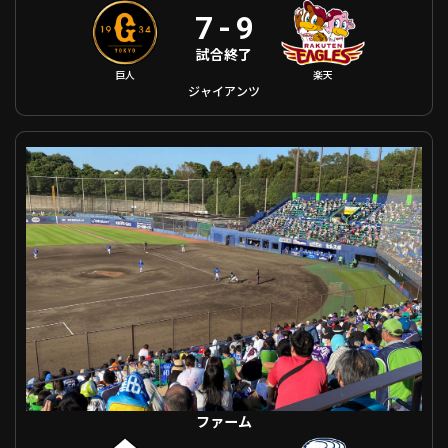
7
-
9
試合終了
巨人
楽天
ジャイアンツ
ファーム 北海道日本ハム VS 埼玉西武
ファーム