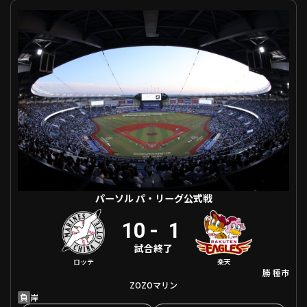
利用規約
プライバシーポリシー
パーソル パ・リーグ公式戦 千葉ロッテ VS 東北楽天
運営会社
（別ウィンドウで開く）
よくある質問
特定商取引法の表示
アルバイト募集
（別ウィンドウで開く
動画を検索（選手・チーム・プレー内容…）
パーソル パ・リーグ公式戦
10
-
1
試合終了
ロッテ
楽天
勝
種市
ZOZOマリン
負
岸