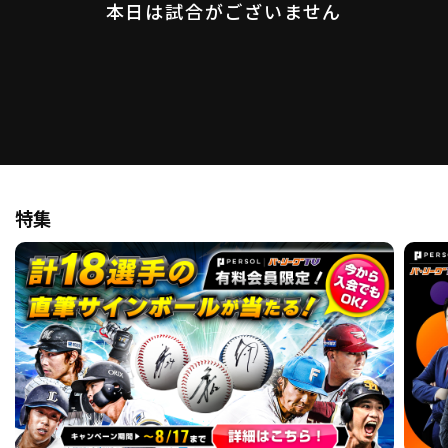
本日は試合がございません
ファーム東地区
選手名鑑トップ
ニュース
北海道日本ハムファイターズ
ファーム中地区
東北楽天ゴールデンイーグルス
ファーム西地区
埼玉西武ライオンズ
千葉ロッテマリーンズ
設定
交流戦
オリックス・バファローズ
福岡ソフトバンクホークス
特集