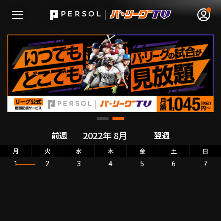
無料アカウント登録
ログイン
HOME
前週
翌週
動画
月
火
水
木
金
土
日
1
2
3
4
5
6
7
日程･結果
順位表･成績
1軍公式戦
選手名鑑