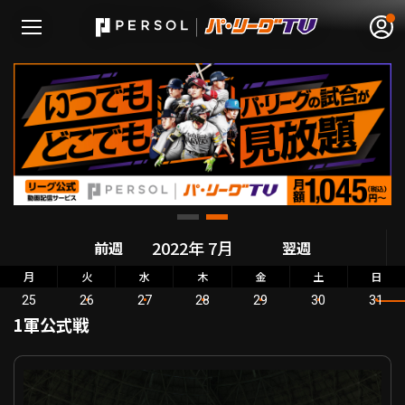
無料アカウント登録
ログイン
HOME
動画
前週
翌週
月
火
水
木
金
土
日
日程･結果
25
26
27
28
29
30
31
1軍公式戦
順位表･成績
公式戦 福岡ソフトバンク VS 埼玉西武
1軍公式戦
選手名鑑