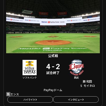
ファーム東地区
選手名鑑トップ
ニュース
北海道日本ハムファイターズ
ファーム中地区
東北楽天ゴールデンイーグルス
ファーム西地区
埼玉西武ライオンズ
千葉ロッテマリーンズ
設定
交流戦
オリックス・バファローズ
福岡ソフトバンクホークス
公式戦
4
-
2
試合終了
ソフトバンク
西武
勝
和田
S
モイネロ
PayPayドーム
負
エンス
ハイライト
インタビュー