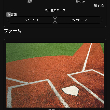
楽天
日本ハム
勝
石橋
楽天生命パーク
負
宮西
ハイライト
インタビュー
ファーム
ファーム 北海道日本ハム VS 横浜DeNA
ファーム