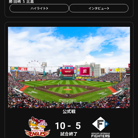
勝
S
田嶋
比嘉
ハイライト
インタビュー
公式戦 東北楽天 VS 北海道日本ハム
公式戦
10
-
5
試合終了