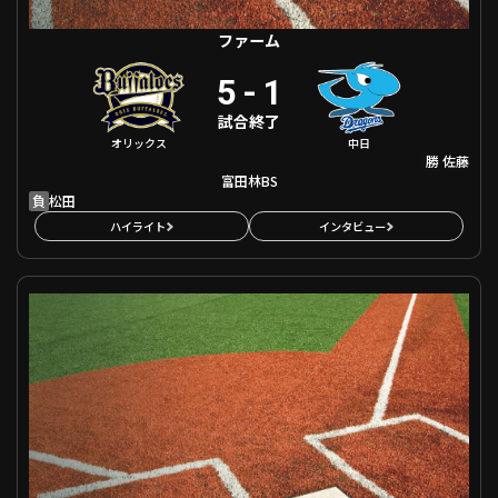
ファーム
5
-
1
試合終了
オリックス
中日
勝
佐藤
富田林BS
負
松田
ハイライト
インタビュー
ファーム 東北楽天 VS 巨人