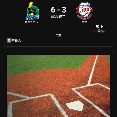
6
-
3
試合終了
東京ヤクルト
西武
勝
下
S
長谷川
戸田
負
齊藤大
ファーム オリックス VS 中日