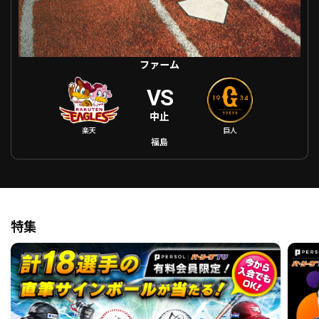
ファーム
VS
中止
楽天
巨人
福島
特集