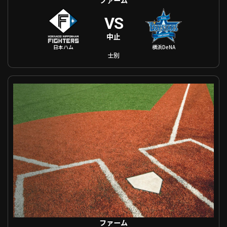
VS
中止
日本ハム
横浜DeNA
士別
ファーム 東京ヤクルト VS 埼玉西武
ファーム