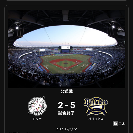
利用規約
プライバシーポリシー
公式戦 千葉ロッテ VS オリックス
運営会社
（別ウィンドウで開く）
よくある質問
特定商取引法の表示
アルバイト募集
（別ウィンドウで開く
動画を検索（選手・チーム・プレー内容…）
公式戦
2
-
5
試合終了
ロッテ
オリックス
負
二木
ZOZOマリン