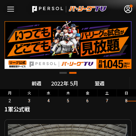
無料アカウント登録
ログイン
HOME
動画
前週
翌週
月
火
水
木
金
土
日
日程･結果
2
3
4
5
6
7
8
1軍公式戦
順位表･成績
公式戦 埼玉西武 VS 北海道日本ハム
1軍公式戦
選手名鑑