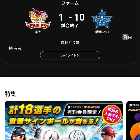
ファーム
1
-
10
試合終了
楽天
横浜DeNA
負
内
森林どり泉
勝
有吉
ハイライト
特集