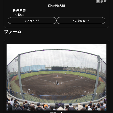
負
黒木
京セラD大阪
勝
宋家豪
S
松井
ハイライト
インタビュー
ファーム
ファーム オリックス VS 福岡ソフトバンク
ファーム