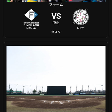
ファーム
VS
中止
日本ハム
ロッテ
鎌スタ
ファーム 東北楽天 VS 横浜DeNA