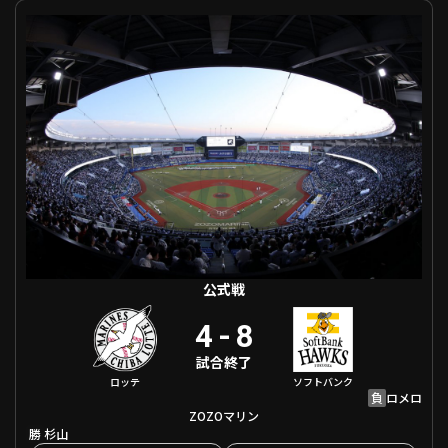
公式戦 千葉ロッテ VS 福岡ソフトバンク
利用規約
プライバシーポリシー
運営会社
（別ウィンドウで開く）
よくある質問
特定商取引法の表示
アルバイト募集
（別ウィンドウで開く
動画を検索（選手・チーム・プレー内容…）
公式戦
4
-
8
試合終了
ロッテ
ソフトバンク
負
ロメロ
ZOZOマリン
勝
杉山