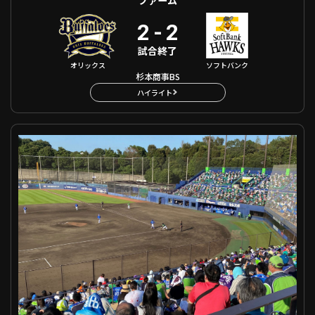
2
-
2
試合終了
オリックス
ソフトバンク
杉本商事BS
ハイライト
ファーム 北海道日本ハム VS 千葉ロッテ