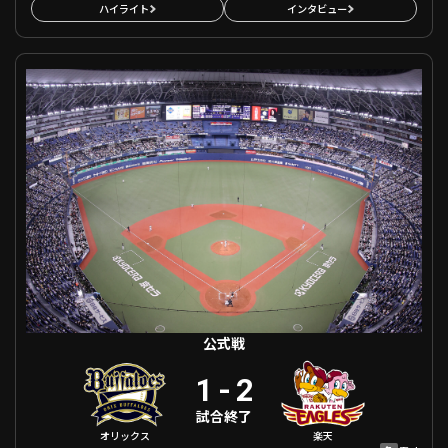
ハイライト
インタビュー
公式戦 オリックス VS 東北楽天
公式戦
1
-
2
試合終了
オリックス
楽天