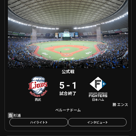
ファーム東地区
選手名鑑トップ
ニュース
北海道日本ハムファイターズ
ファーム中地区
東北楽天ゴールデンイーグルス
ファーム西地区
埼玉西武ライオンズ
千葉ロッテマリーンズ
設定
交流戦
オリックス・バファローズ
福岡ソフトバンクホークス
公式戦
5
-
1
試合終了
西武
日本ハム
勝
エンス
ベルーナドーム
負
杉浦
ハイライト
インタビュー