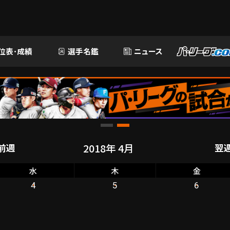
位表･成績
選手名鑑
ニュース
前週
翌
水
木
金
4
5
6