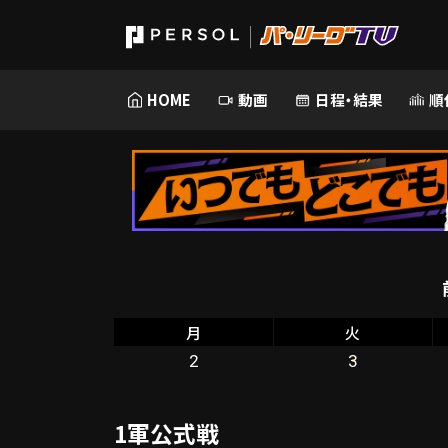
HOME
動画
日程・結果
順
月
火
2
3
1軍公式戦