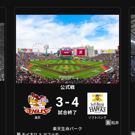
公式戦 東北楽天 VS 福岡ソフトバンク
公式
公式戦
3
-
4
試合終了
楽天
ソフトバンク
負
松井
楽天生命パーク
勝
S
モイネロ
サファテ