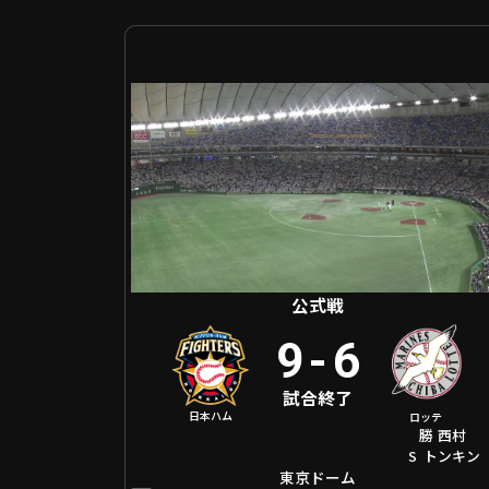
公式戦 北海道日本ハム VS 千葉ロッテ
公式戦
9
-
6
試合終了
日本ハム
ロッテ
勝
西村
S
トンキン
東京ドーム