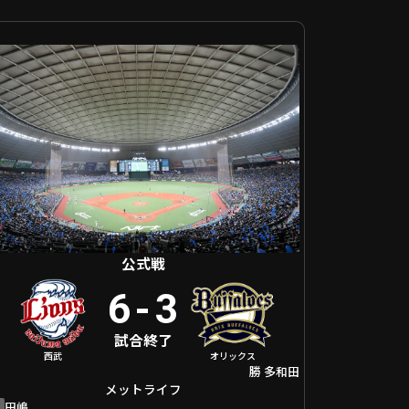
戦 埼玉西武 VS オリックス
公式戦
6
-
3
試合終了
西武
オリックス
勝
多和田
メットライフ
負
田嶋