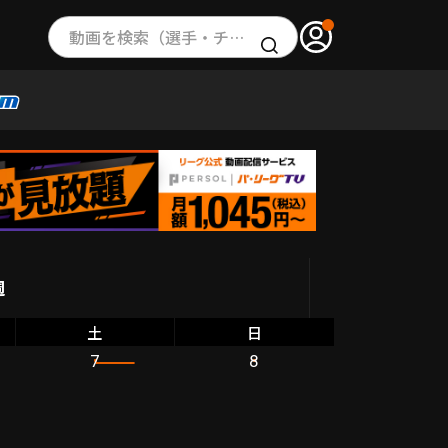
動画を検索（選手・チーム・プレー内容…）
週
土
日
7
8