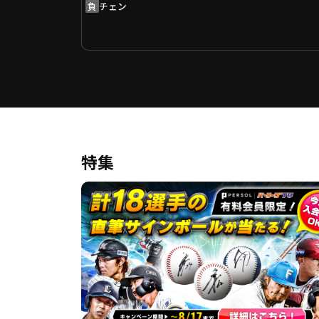
負
チェン
特集