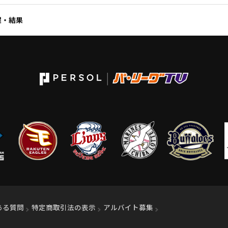
程・結果
ィンドウで開く）
ある質問
特定商取引法の表示
アルバイト募集
（別ウィンドウで開く