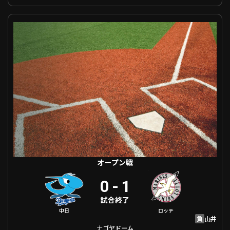
オープン戦 中日 VS 千葉ロッテ
オープン戦
0
-
1
試合終了
中日
ロッテ
負
山井
ナゴヤドーム