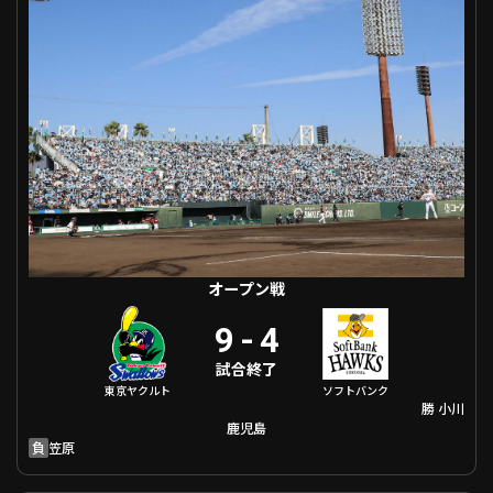
利用規約
プライバシーポリシー
運営会社
（別ウィンドウで開く）
よくある質問
特定商取引法の表示
アルバイト募集
（別ウィンドウで開く
動画を検索（選手・チーム・プレー内容…）
オープン戦
9
-
4
試合終了
東京ヤクルト
ソフトバンク
勝
小川
鹿児島
負
笠原