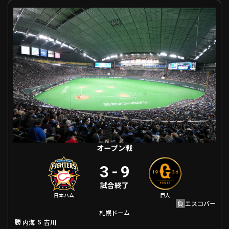
オープン戦 北海道日本ハム VS 巨人
オープン戦
3
-
9
試合終了
日本ハム
巨人
負
エスコバー
札幌ドーム
勝
S
内海
吉川