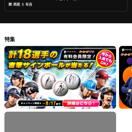
勝
S
酒居
有吉
特集