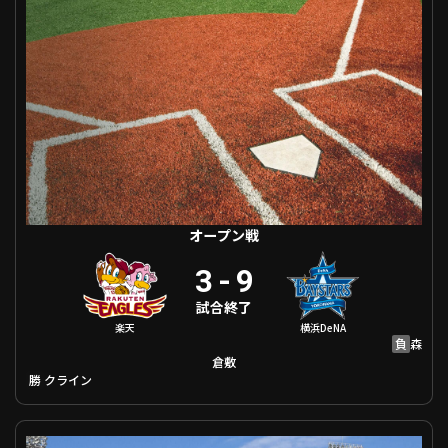
ファーム東地区
選手名鑑トップ
ニュース
北海道日本ハムファイターズ
ファーム中地区
東北楽天ゴールデンイーグルス
ファーム西地区
埼玉西武ライオンズ
千葉ロッテマリーンズ
設定
交流戦
オリックス・バファローズ
福岡ソフトバンクホークス
オープン戦
3
-
9
試合終了
楽天
横浜DeNA
負
森
倉敷
勝
クライン
オープン戦 東京ヤクルト VS 福岡ソフトバンク