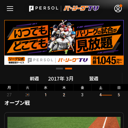
無料アカウント登録
ログイン
HOME
前週
翌週
動画
月
火
水
木
金
土
日
27
28
1
2
3
4
5
日程･結果
オープン戦
順位表･成績
オープン戦 東北楽天 VS 横浜DeNA
1軍公式戦
選手名鑑