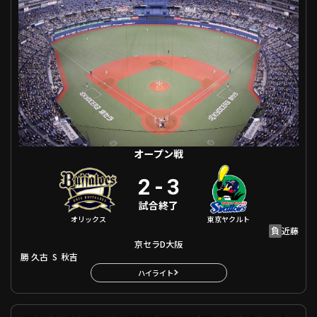
オープン戦
2
-
3
試合終了
オリックス
東京ヤクルト
負
近藤
京セラD大阪
勝
S
久古
秋吉
ハイライト
オープン戦 福岡ソフトバンク VS 巨人