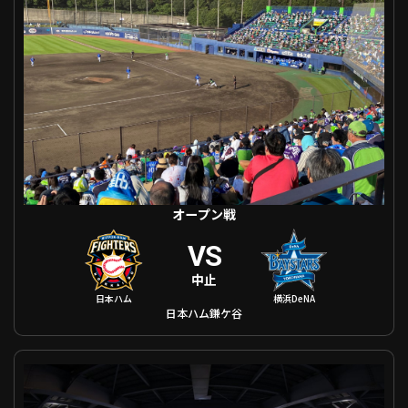
ファーム東地区
選手名鑑トップ
ニュース
北海道日本ハムファイターズ
ファーム中地区
東北楽天ゴールデンイーグルス
ファーム西地区
埼玉西武ライオンズ
千葉ロッテマリーンズ
設定
交流戦
オリックス・バファローズ
福岡ソフトバンクホークス
オープン戦
VS
中止
日本ハム
横浜DeNA
日本ハム鎌ケ谷
オープン戦 千葉ロッテ VS 中日