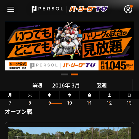
無料アカウント登録
ログイン
HOME
前週
翌週
動画
月
火
水
木
金
土
日
7
8
9
10
11
12
13
日程･結果
オープン戦
順位表･成績
オープン戦 北海道日本ハム VS 横浜DeNA
1軍公式戦
選手名鑑