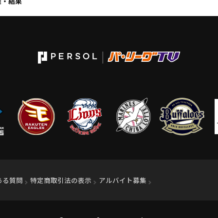
程・結果
ィンドウで開く）
ある質問
特定商取引法の表示
アルバイト募集
（別ウィンドウで開く