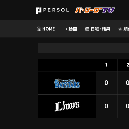
HOME
動画
日程・結果
順
1
0
0