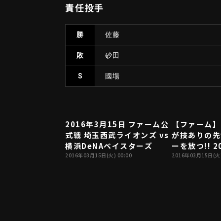
責任投手
勝
佐藤
敗
砂田
S
國場
2016年3月15日 ファーム公
【ファーム】
式戦 埼玉西武ライオンズ vs
が技ありの先
横浜DeNAベイスターズ
ーを放つ!! 20
2016年03月15日(火) 00:00
DB(ファーム
2016年03月15日(火)