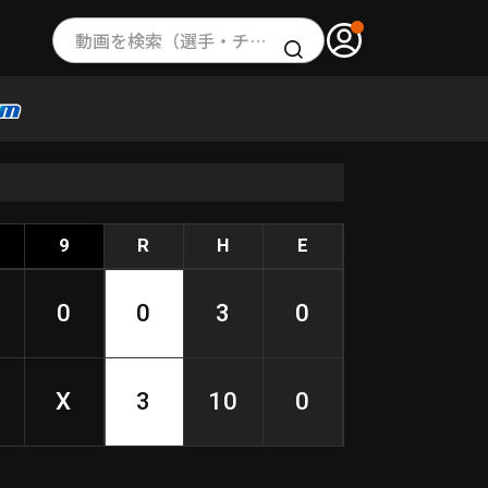
動画を検索（選手・チーム・プレー内容…）
9
R
H
E
0
0
3
0
X
3
10
0