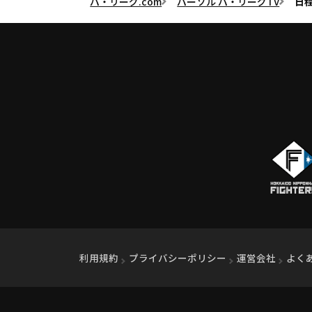
パ・リーグ.com
パーソル パ・リーグTV
日
利用規約
プライバシーポリシー
運営会社
（別ウ
よく