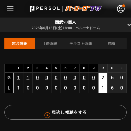
西武
巨人
VS
2026年6月13日(土)18:00 ベルーナドーム
試合詳細
1球速報
テキスト速報
成績
無料アカウント登録
ログイン
HOME
1
2
3
4
5
6
7
8
9
R
H
E
G
1
1
0
0
0
0
0
0
0
2
6
0
動画
L
1
0
0
0
0
0
0
0
0
1
6
0
日程･結果
見逃し視聴をする
順位表･成績
1軍公式戦
選手名鑑