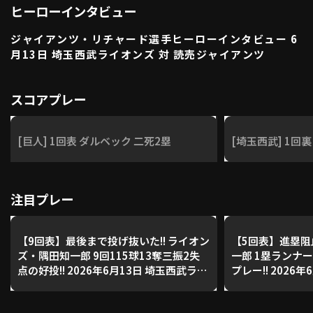
ヒーローインタビュー
利用規約
プライバシーポリシー
ジャイアンツ・リチャード選手ヒーローインタビュー 6
運営会社
（別ウィンドウで開く）
よくある質問
月13日 埼玉西武ライオンズ 対 読売ジャイアンツ
特定商取引法の表示
アルバイト募集
（別ウィンドウで開く
スコアプレー
動画を検索（選手・チーム・プレー内容…）
[巨人] 1回表 ダルベック 二死2塁
[埼玉西武] 1回裏
注目プレー
【9回表】最後まで投げ抜いた!! ライオン
【5回表】進塁阻
ズ・隅田知一郎 9回115球13奪三振2失
一郎 1塁ランナ
点の好投!! 2026年6月13日 埼玉西武ライ
プレー!! 2026
オンズ 対 読売ジャイアンツ
ンズ 対 読売ジ