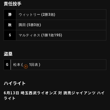
責任投手
ファーム東地区
選手名鑑トップ
ニュース
北海道日本ハムファイターズ
勝
ウィットリー
(2勝3敗)
ファーム中地区
東北楽天ゴールデンイーグルス
敗
隅田
(5勝3敗)
ファーム西地区
埼玉西武ライオンズ
千葉ロッテマリーンズ
S
マルティネス
(1勝1敗19S)
設定
交流戦
オリックス・バファローズ
福岡ソフトバンクホークス
盗塁
G
松本
(
1回表
)
ハイライト
6月13日 埼玉西武ライオンズ 対 読売ジャイアンツ ハイ
ライト