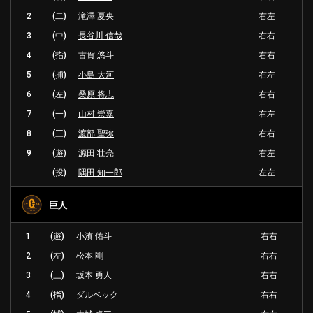
2
(二)
滝澤 夏央
右左
3
(中)
長谷川 信哉
右右
4
(指)
古賀 悠斗
右右
5
(捕)
小島 大河
右左
6
(左)
桑原 将志
右右
7
(一)
山村 崇嘉
右左
8
(三)
渡部 聖弥
右右
9
(遊)
源田 壮亮
右左
(投)
隅田 知一郎
左左
巨人
1
(遊)
小濱 佑斗
右右
2
(左)
松本 剛
右右
3
(三)
坂本 勇人
右右
4
(指)
ダルベック
右右