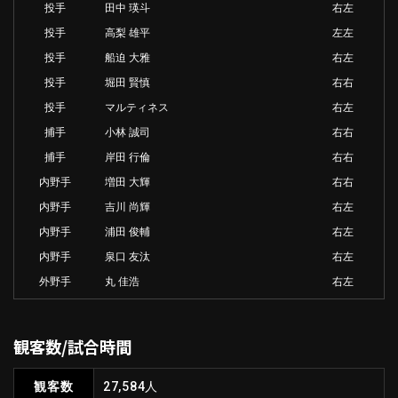
投手
田中 瑛斗
右左
投手
高梨 雄平
左左
投手
船迫 大雅
右左
投手
堀田 賢慎
右右
投手
マルティネス
右左
捕手
小林 誠司
右右
捕手
岸田 行倫
右右
内野手
増田 大輝
右右
内野手
吉川 尚輝
右左
内野手
浦田 俊輔
右左
内野手
泉口 友汰
右左
外野手
丸 佳浩
右左
観客数/試合時間
観客数
27,584人