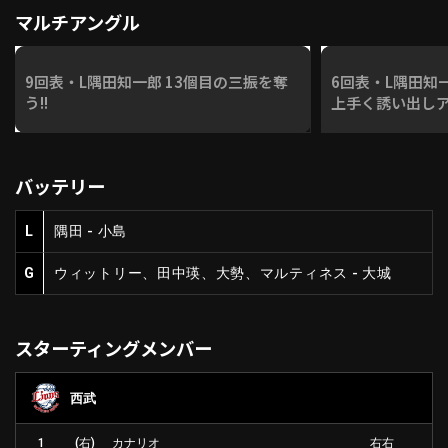
マルチアングル
9回表・L隅田知一郎 13個目の三振を奪
6回表・L隅田知一
う!!
上手く誘い出しア
バッテリー
L
隅田 - 小島
G
ウィットリー、田中瑛、大勢、マルティネス - 大城
スターティングメンバー
西武
1
(右)
カナリオ
右右