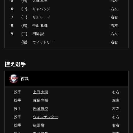
5
(捕)
大城 卓三
右左
6
(中)
キャベッジ
右左
7
(一)
リチャード
右右
8
(右)
中山 礼都
右左
9
(二)
門脇 誠
右左
(投)
ウィットリー
右右
控え選手
西武
投手
上田 大河
右右
投手
佐藤 隼輔
左左
投手
岩城 颯空
左左
投手
ウィンゲンター
右右
投手
篠原 響
右右