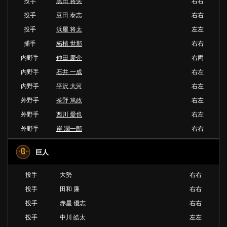
投手
黒田 将矢
右右
投手
豆田 泰志
右右
投手
浜屋 将太
左左
捕手
柘植 世那
右右
内野手
仲田 慶介
右両
内野手
石井 一成
右左
内野手
平沢 大河
右左
外野手
茶野 篤政
右左
外野手
西川 愛也
右左
外野手
岸 潤一郎
右右
巨人
投手
大勢
右右
投手
田和 廉
右右
投手
赤星 優志
右右
投手
中川 皓太
左左