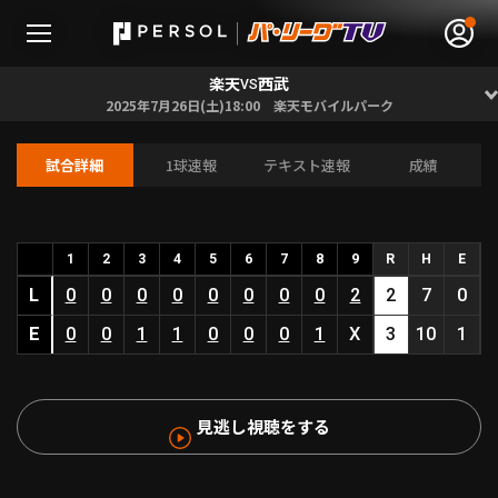
楽天
西武
VS
2025年7月26日(土)18:00 楽天モバイルパーク
試合詳細
1球速報
テキスト速報
成績
無料アカウント登録
ログイン
HOME
1
2
3
4
5
6
7
8
9
R
H
E
L
0
0
0
0
0
0
0
0
2
2
7
0
動画
E
0
0
1
1
0
0
0
1
X
3
10
1
日程･結果
見逃し視聴をする
順位表･成績
1軍公式戦
選手名鑑