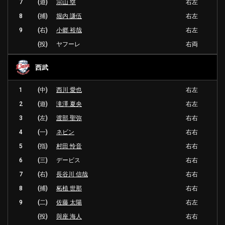
7
(遊)
宗山 塁
右左
8
(捕)
堀内 謙伍
右左
9
(右)
小郷 裕哉
右左
(投)
ヤフーレ
右両
西武
1
(中)
西川 愛也
右左
2
(遊)
滝澤 夏央
右左
3
(左)
渡部 聖弥
右右
4
(一)
ネビン
右右
5
(指)
村田 怜音
右右
6
(三)
デービス
右右
7
(右)
長谷川 信哉
右右
8
(捕)
柘植 世那
右右
9
(二)
佐藤 太陽
右左
(投)
與座 海人
右右