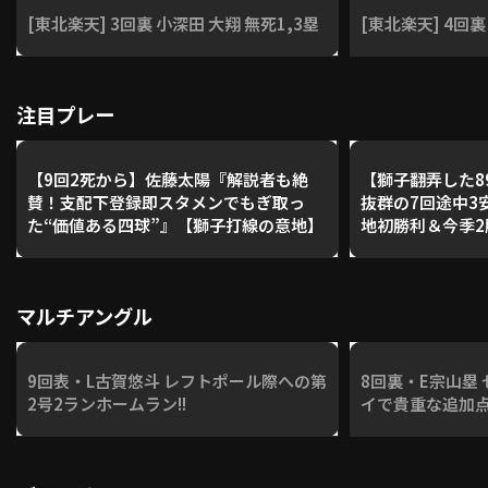
[東北楽天] 3回裏 小深田 大翔 無死1,3塁
[東北楽天] 4回
注目プレー
【9回2死から】佐藤太陽『解説者も絶
【獅子翻弄した8
賛！支配下登録即スタメンでもぎ取っ
抜群の7回途中3
た“価値ある四球”』【獅子打線の意地】
地初勝利＆今季2
マルチアングル
9回表・L古賀悠斗 レフトポール際への第
8回裏・E宗山塁
2号2ランホームラン!!
イで貴重な追加点!