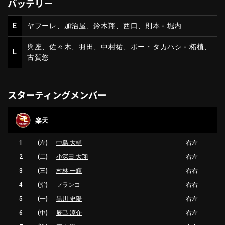
バッテリー
E
ヤフーレ、加治屋、鈴木翔、西口、則本 - 堀内
與座、佐々木、羽田、中村祐、ボー・タカハシ - 柘植、
L
古賀悠
スターティングメンバー
楽天
1
(左)
中島 大輔
右左
2
(二)
小深田 大翔
右左
3
(三)
村林 一輝
右右
4
(指)
フランコ
右右
5
(一)
黒川 史陽
右左
6
(中)
辰己 涼介
右左