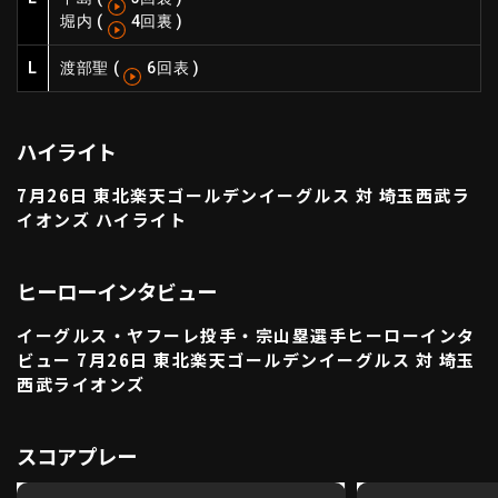
堀内
(
4回裏
)
利用規約
プライバシーポリシー
L
渡部聖
(
6回表
)
運営会社
（別ウィンドウで開く）
よくある質問
特定商取引法の表示
アルバイト募集
（別ウィンドウで開く
ハイライト
7月26日 東北楽天ゴールデンイーグルス 対 埼玉西武ラ
イオンズ ハイライト
動画を検索（選手・チーム・プレー内容…）
ヒーローインタビュー
イーグルス・ヤフーレ投手・宗山塁選手ヒーローインタ
ビュー 7月26日 東北楽天ゴールデンイーグルス 対 埼玉
西武ライオンズ
スコアプレー