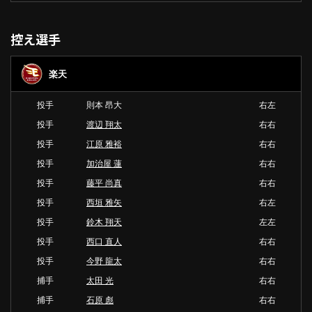
控え選手
楽天
投手
則本 昂大
右左
投手
渡辺 翔太
右右
投手
江原 雅裕
右右
投手
加治屋 蓮
右右
投手
藤平 尚真
右右
投手
西垣 雅矢
右左
投手
鈴木 翔天
左左
投手
西口 直人
右右
投手
今野 龍太
右右
捕手
太田 光
右右
捕手
石原 彪
右右