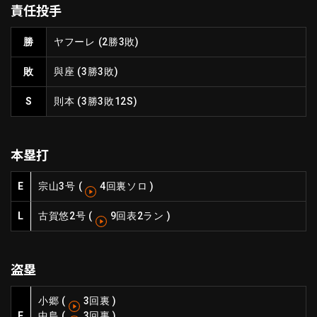
責任投手
ファーム東地区
選手名鑑トップ
ニュース
北海道日本ハムファイターズ
勝
ヤフーレ
(2勝3敗)
ファーム中地区
東北楽天ゴールデンイーグルス
敗
與座
(3勝3敗)
ファーム西地区
埼玉西武ライオンズ
千葉ロッテマリーンズ
S
則本
(3勝3敗12S)
設定
交流戦
オリックス・バファローズ
福岡ソフトバンクホークス
本塁打
E
宗山
3号
(
4回裏ソロ
)
L
古賀悠
2号
(
9回表2ラン
)
盗塁
小郷
(
3回裏
)
E
中島
(
3回裏
)