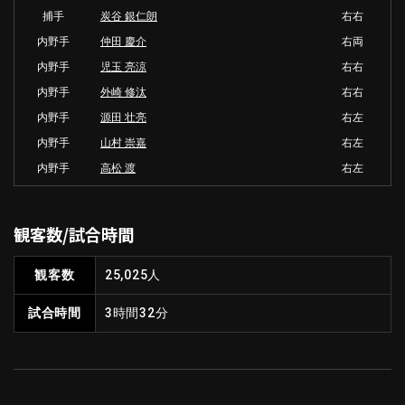
捕手
炭谷 銀仁朗
右右
内野手
仲田 慶介
右両
内野手
児玉 亮涼
右右
内野手
外崎 修汰
右右
内野手
源田 壮亮
右左
内野手
山村 崇嘉
右左
内野手
高松 渡
右左
観客数/試合時間
観客数
25,025人
試合時間
3時間32分