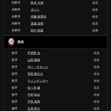
内野手
鈴木 大地
右左
内野手
ボイト
右右
内野手
伊藤 裕季也
右右
内野手
渡邊 佳明
右左
外野手
田中 和基
右両
西武
投手
甲斐野 央
右左
投手
山田 陽翔
右右
投手
ボー・タカハシ
右右
投手
羽田 慎之介
左左
投手
ウィンゲンター
右右
投手
佐々木 健
左左
投手
中村 祐太
右右
投手
平良 海馬
右左
捕手
古賀 悠斗
右右