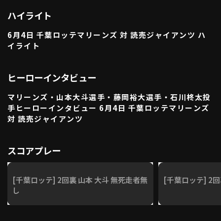
利用規約
プライバシーポリシー
ハイライト
6月4日 千葉ロッテマリーンズ 対 読売ジャイアンツ ハ
運営会社
（別ウィンドウで開く）
よくある質問
イライト
特定商取引法の表示
アルバイト募集
（別ウィンドウで開く
ヒーローインタビュー
マリーンズ・山本大斗選手・藤岡裕大選手・石川柊太投
動画を検索（選手・チーム・プレー内容…）
手ヒーローインタビュー 6月4日 千葉ロッテマリーンズ
対 読売ジャイアンツ
スコアプレー
[千葉ロッテ] 2回裏 山本 大斗 無死走者無
[千葉ロッテ] 2回
し