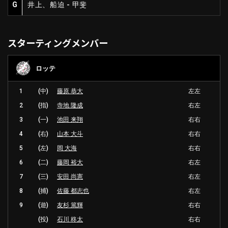
G
井上、船迫 - 甲斐
スターティングメンバー
ロッテ
1
(中)
藤原 恭大
左左
2
(指)
寺地 隆成
右左
3
(一)
池田 来翔
右右
4
(右)
山本 大斗
右右
5
(左)
岡 大海
右右
6
(二)
藤岡 裕大
右左
7
(三)
安田 尚憲
右左
8
(捕)
佐藤 都志也
右左
9
(遊)
友杉 篤輝
右右
(投)
石川 柊太
右右