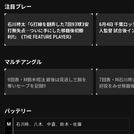
注目プレー
石川柊太『G打線を翻弄した7回93球3安
6月4日 千葉ロ
打無失点…ついに手にした移籍後初勝
人監督 試合後イ
利!!』《THE FEATURE PLAYER》
マルチアングル
9回表・M鈴木昭汰 最後は見逃し三振を
7回表・M石川柊
奪いセーブを記録!!
好投をみせ移籍後
バッテリー
M
石川柊、八木、中森、鈴木 - 佐藤