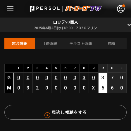
ロッテ
巨人
VS
2025年6月4日(水)18:00 ZOZOマリン
試合詳細
1球速報
テキスト速報
成績
無料アカウント登録
ログイン
HOME
1
2
3
4
5
6
7
8
9
R
H
E
G
0
0
0
0
0
0
0
3
0
3
7
0
動画
M
0
3
2
0
0
0
0
0
X
5
6
0
日程･結果
見逃し視聴をする
順位表･成績
1軍公式戦
選手名鑑