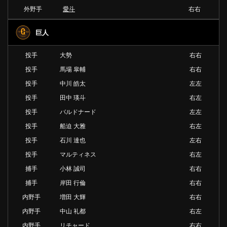
外野手
愛斗
右右
巨人
投手
大勢
右右
投手
馬場 皐輔
右右
投手
中川 皓太
左左
投手
田中 瑛斗
右左
投手
バルドナード
左左
投手
船迫 大雅
右左
投手
石川 達也
左右
投手
マルティネス
右左
捕手
小林 誠司
右右
捕手
岸田 行倫
右右
内野手
増田 大輝
右右
内野手
中山 礼都
右左
内野手
リチャード
右右