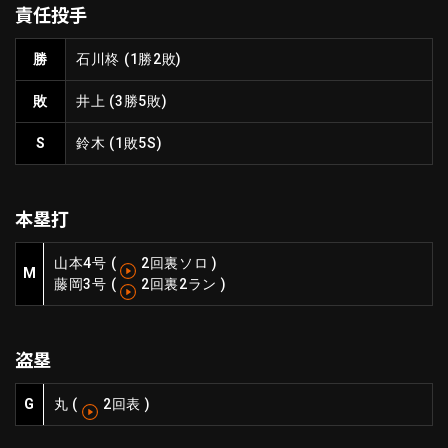
責任投手
ファーム東地区
選手名鑑トップ
ニュース
北海道日本ハムファイターズ
勝
石川柊
(1勝2敗)
ファーム中地区
東北楽天ゴールデンイーグルス
敗
井上
(3勝5敗)
ファーム西地区
埼玉西武ライオンズ
千葉ロッテマリーンズ
S
鈴木
(1敗5S)
設定
交流戦
オリックス・バファローズ
福岡ソフトバンクホークス
本塁打
山本
4号
(
2回裏ソロ
)
M
藤岡
3号
(
2回裏2ラン
)
盗塁
G
丸
(
2回表
)