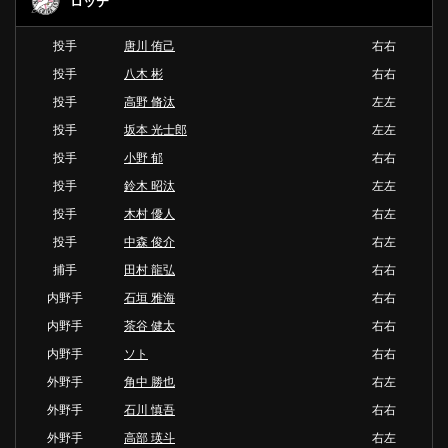
ロッテ
投手
唐川 侑己
右右
投手
八木 彬
右右
投手
高野 脩汰
左左
投手
坂本 光士郎
左左
投手
小野 郁
右右
投手
鈴木 昭汰
左左
投手
木村 優人
右左
投手
中森 俊介
右左
捕手
田村 龍弘
右右
内野手
石垣 雅海
右右
内野手
茶谷 健太
右右
内野手
ソト
右右
外野手
角中 勝也
右左
外野手
石川 慎吾
右右
外野手
高部 瑛斗
右左