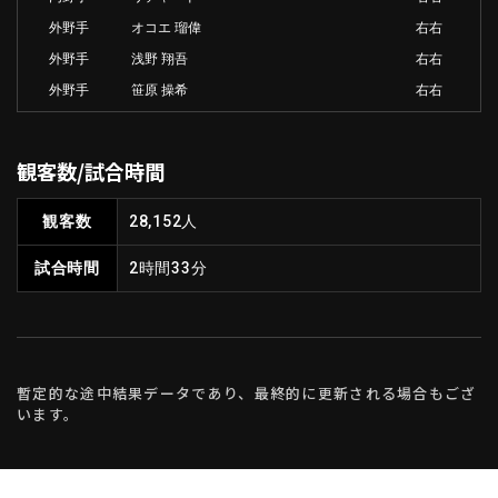
外野手
オコエ 瑠偉
右右
外野手
浅野 翔吾
右右
外野手
笹原 操希
右右
観客数/試合時間
観客数
28,152人
試合時間
2時間33分
暫定的な途中結果データであり、最終的に更新される場合もござ
います。