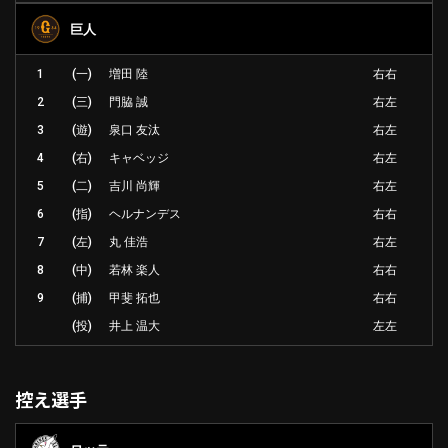
巨人
1
(一)
増田 陸
右右
2
(三)
門脇 誠
右左
3
(遊)
泉口 友汰
右左
4
(右)
キャベッジ
右左
5
(二)
吉川 尚輝
右左
6
(指)
ヘルナンデス
右右
7
(左)
丸 佳浩
右左
8
(中)
若林 楽人
右右
9
(捕)
甲斐 拓也
右右
(投)
井上 温大
左左
控え選手