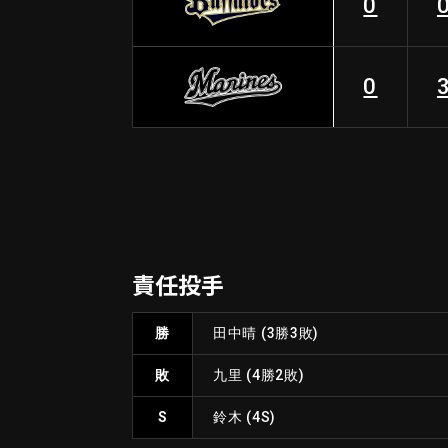
0
0
責任投手
勝
田中晴
(3勝3敗)
敗
九里
(4勝2敗)
S
鈴木
(4S)