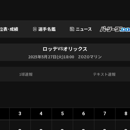
位表･成績
選手名鑑
ニュース
ロッテ
オリックス
VS
2025年5月27日(火)18:00 ZOZOマリン
1球速報
テキスト速報
2
3
4
5
6
7
8