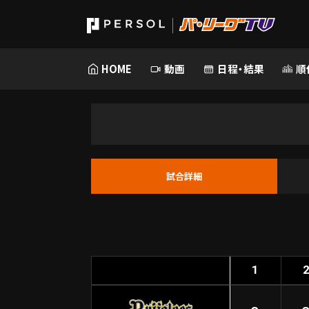
HOME
動画
日程・結果
順
試合詳細
1