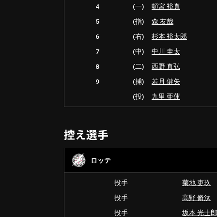
4
(一)
頓宮 裕真
5
(指)
森 友哉
6
(右)
杉本 裕太郎
7
(中)
中川 圭太
8
(二)
西野 真弘
9
(捕)
若月 健矢
(投)
九里 亜蓮
控え選手
ロッテ
投手
菊地 吏玖
投手
高野 脩汰
投手
坂本 光士