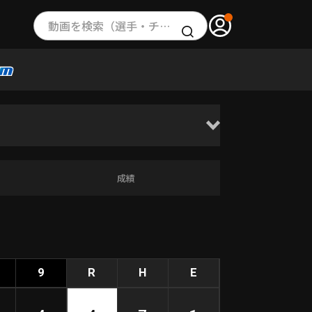
動画を検索（選手・チーム・プレー内容…）
成績
9
R
H
E