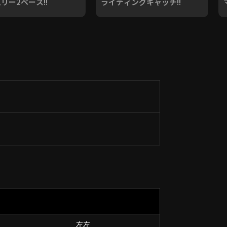
リー2ベース!!
ライディングキャッチ!!
左左