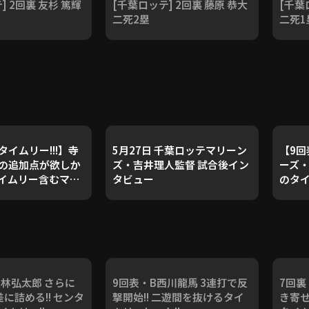
] 2回裏 友杉 篤輝
[千葉ロッテ] 2回裏 藤原 恭大
[千葉
二死2塁
二死1
イムリー!!!】寺
5月27日 千葉ロッテマリーン
【9回
の追加点が欲しか
ズ・吉井理人監督 試合後イン
ーズ・
 タイムリー含むマル
タビュー
のタイ
存在感！』
202
リーン
ァロ
紅林弘太郎 さらに
9回表・B西川龍馬 3連打で反
7回裏
に詰める!! センタ
撃開始!! 二遊間を抜けるタイ
き寄せ