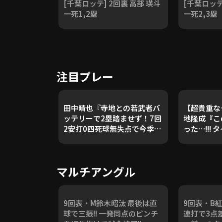
[千葉ロッテ] 2回裏 高部 瑛斗
[千葉ロッテ
一死1,2塁
一死2,3塁
注目プレー
田中晴也『寺地との若武者バ
【超貴重なタ
ッテリーで2塁踏ませず！7回
地隆成『こ
2安打0四死球無失点で今季3
った…!!!
勝目』《THE FEATURE
チ安打で
PLAYER》
マルチアングル
9回表・M鈴木昭汰 最後は直
9回表・B
球で三振!! 一発同点のピンチ
連打で3点差