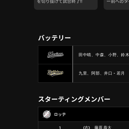
を切り抜けて試合終了!!
ー前へのタイ
バッテリー
田中晴、中森、小野、鈴木 
九里、阿部、井口 - 若月
スターティングメンバー
ロッテ
1
(右)
藤原 恭大