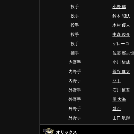
投手
小野 郁
投手
鈴木 昭汰
投手
木村 優人
投手
中森 俊介
投手
ゲレーロ
捕手
佐藤 都志
内野手
小川 龍成
内野手
茶谷 健太
内野手
ソト
外野手
石川 慎吾
外野手
岡 大海
外野手
愛斗
外野手
山口 航輝
オリックス