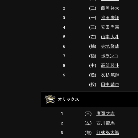
2
(二)
藤岡 裕大
3
(一)
池田 来翔
4
(三)
安田 尚憲
5
(左)
山本 大斗
6
(捕)
寺地 隆成
7
(指)
ポランコ
8
(中)
高部 瑛斗
9
(遊)
友杉 篤輝
(投)
田中 晴也
オリックス
1
(三)
廣岡 大志
2
(左)
西川 龍馬
3
(遊)
紅林 弘太郎