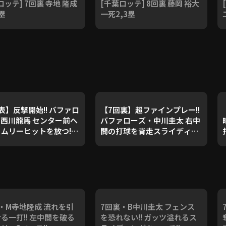
ロッテ] 7回裏 寺地 隆成
[千葉ロッテ] 8回裏 藤岡 裕大
塁
一死2,3塁
表】反撃開始!! バファロ
【7回裏】超ファインプレー!!
西川龍馬 センター前へ
バファローズ・中川圭太 右中
ムリーヒットを放つ!!
間の打球を背走スライディン
5年5月27日 千葉ロッテマ
グキャッチ!! 2025年5月27日
ズ 対 オリックス・バフ
千葉ロッテマリーンズ 対 オリ
ーズ
ックス・バファローズ
・M寺地隆成 流れを引
7回裏・B中川圭太 フェンス
る一打!! 左中間を破る
を恐れない!! ガッツ溢れるス