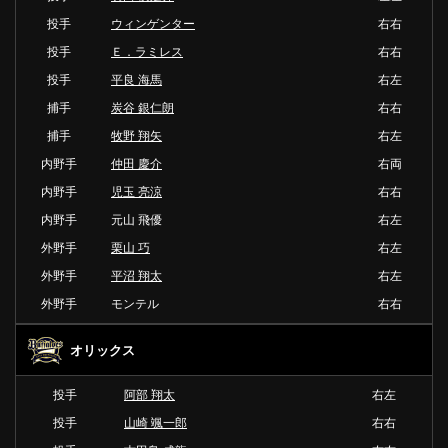
投手
ウィンゲンター
右右
投手
Ｅ．ラミレス
右右
投手
平良 海馬
右左
捕手
炭谷 銀仁朗
右右
捕手
牧野 翔矢
右左
内野手
仲田 慶介
右両
内野手
児玉 亮涼
右右
内野手
元山 飛優
右左
外野手
栗山 巧
右左
外野手
平沼 翔太
右左
外野手
モンテル
右右
オリックス
投手
阿部 翔太
右左
投手
山崎 颯一郎
右右