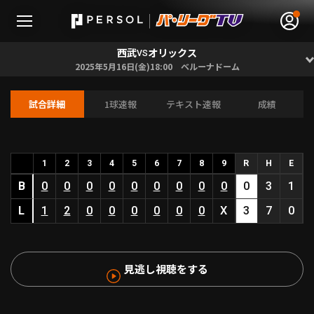
西武
オリックス
VS
2025年5月16日(金)18:00 ベルーナドーム
試合詳細
1球速報
テキスト速報
成績
無料アカウント登録
ログイン
HOME
1
2
3
4
5
6
7
8
9
R
H
E
B
0
0
0
0
0
0
0
0
0
0
3
1
動画
L
1
2
0
0
0
0
0
0
X
3
7
0
日程･結果
見逃し視聴をする
順位表･成績
1軍公式戦
選手名鑑