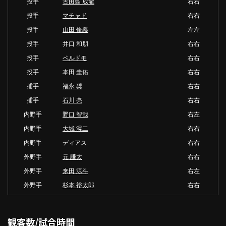
投手
古田島 成龍
右右
投手
マチャド
右右
投手
山田 修義
左左
投手
井口 和朋
右右
投手
ペルドモ
右右
投手
本田 圭佑
右右
捕手
福永 奨
右右
捕手
石川 亮
右右
内野手
野口 智哉
右左
内野手
大城 滉二
右右
内野手
ディアス
右右
外野手
元 謙太
右右
外野手
来田 涼斗
右左
外野手
杉本 裕太郎
右右
観客数/試合時間