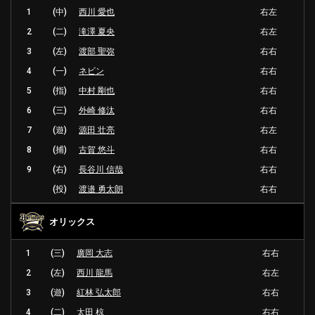
1
(中)
西川 愛也
右左
2
(二)
滝澤 夏央
右左
3
(左)
渡部 聖弥
右右
4
(一)
ネビン
右右
5
(指)
中村 剛也
右右
6
(三)
外崎 修汰
右右
7
(遊)
源田 壮亮
右左
8
(捕)
古賀 悠斗
右右
9
(右)
長谷川 信哉
右右
(投)
渡邉 勇太朗
右右
オリックス
1
(三)
廣岡 大志
右右
2
(左)
西川 龍馬
右左
3
(遊)
紅林 弘太郎
右右
4
(二)
太田 椋
右右