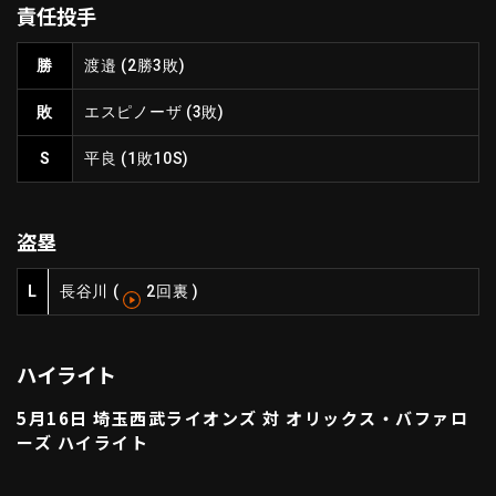
責任投手
ファーム東地区
選手名鑑トップ
ニュース
北海道日本ハムファイターズ
勝
渡邉
(2勝3敗)
ファーム中地区
東北楽天ゴールデンイーグルス
敗
エスピノーザ
(3敗)
ファーム西地区
埼玉西武ライオンズ
千葉ロッテマリーンズ
S
平良
(1敗10S)
設定
交流戦
オリックス・バファローズ
福岡ソフトバンクホークス
盗塁
L
長谷川
(
2回裏
)
ハイライト
5月16日 埼玉西武ライオンズ 対 オリックス・バファロ
ーズ ハイライト