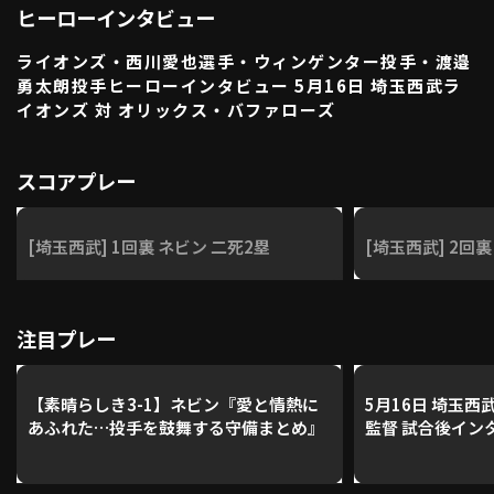
ヒーローインタビュー
利用規約
プライバシーポリシー
ライオンズ・西川愛也選手・ウィンゲンター投手・渡邉
運営会社
（別ウィンドウで開く）
よくある質問
勇太朗投手ヒーローインタビュー 5月16日 埼玉西武ラ
イオンズ 対 オリックス・バファローズ
特定商取引法の表示
アルバイト募集
（別ウィンドウで開く
スコアプレー
動画を検索（選手・チーム・プレー内容…）
[埼玉西武] 1回裏 ネビン 二死2塁
[埼玉西武] 2回裏
注目プレー
【素晴らしき3-1】ネビン『愛と情熱に
5月16日 埼玉
あふれた…投手を鼓舞する守備まとめ』
監督 試合後イン