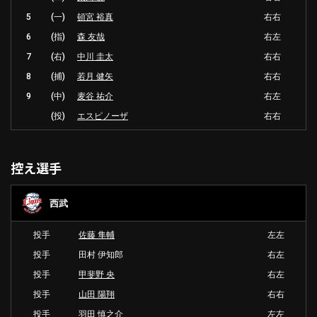
5
(一)
頓宮 裕真
右右
6
(指)
森 友哉
右左
7
(右)
中川 圭太
右右
8
(捕)
若月 健矢
右右
9
(中)
麦谷 祐介
右左
(投)
エスピノーザ
右右
控え選手
西武
投手
佐藤 隼輔
左左
投手
田村 伊知郎
右左
投手
甲斐野 央
右左
投手
山田 陽翔
右右
投手
羽田 慎之介
左左