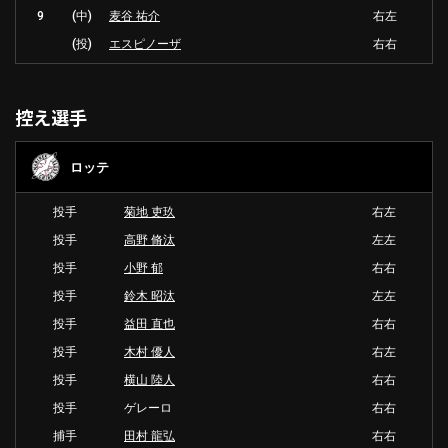
9
(中)
麦谷 祐介
右左
(投)
エスピノーザ
右右
控え選手
ロッテ
投手
菊地 吏玖
右左
投手
高野 脩汰
左左
投手
小野 郁
右右
投手
鈴木 昭汰
左左
投手
益田 直也
右右
投手
木村 優人
右左
投手
横山 陸人
右右
投手
ゲレーロ
右右
捕手
田村 龍弘
右右