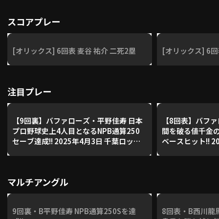
利用規約
プライバシーポリシー
スコアプレー
運営会社
（別ウィンドウで開く）
よくある質問
[オリックス] 6回表 麦谷 祐介 二死2塁
[オリックス] 6回
特定商取引法の表示
アルバイト募集
（別ウィンドウで開く
注目プレー
動画を検索（選手・チーム・プレー内容…）
【9回裏】バファローズ・平野佳寿 日本
【8回表】バファ
プロ野球史上4人目となるNPB通算250
間を破る値千金
セーブ達成!! 2025年4月3日 千葉ロッテ
ベースヒット!! 2
マリーンズ 対 オリックス・バファロー
テマリーンズ 対
ズ
ーズ
マルチアングル
9回裏・B平野佳寿 NPB通算250Sを達
8回表・B西川龍