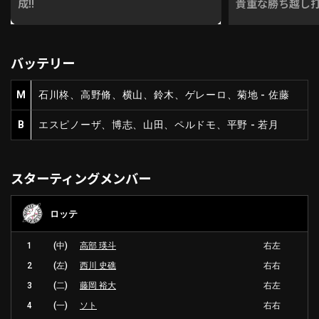
成!!
貴重な勝ち越し打!
バッテリー
M
石川柊、高野脩、横山、鈴木、ゲレーロ、菊地 - 佐藤
B
エスピノーザ、博志、山田、ペルドモ、平野 - 若月
スターティングメンバー
ロッテ
1
(中)
高部 瑛斗
右左
2
(左)
西川 史礁
右右
3
(二)
藤岡 裕大
右左
4
(一)
ソト
右右