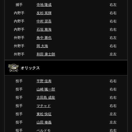
捕手
寺地 隆成
右左
内野手
友杉 篤輝
右右
内野手
中村 奨吾
右右
内野手
石垣 雅海
右右
外野手
角中 勝也
右左
外野手
岡 大海
右右
外野手
和田 康士朗
左左
オリックス
投手
平野 佳寿
右右
投手
山崎 颯一郎
右右
投手
古田島 成龍
右右
投手
マチャド
右右
投手
東松 快征
左左
投手
山田 修義
左左
投手
ペルドモ
右右