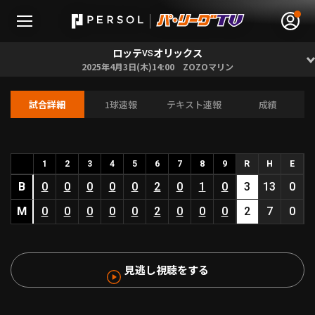
ロッテ
オリックス
VS
2025年4月3日(木)14:00 ZOZOマリン
試合詳細
1球速報
テキスト速報
成績
無料アカウント登録
ログイン
HOME
1
2
3
4
5
6
7
8
9
R
H
E
B
0
0
0
0
0
2
0
1
0
3
13
0
動画
M
0
0
0
0
0
2
0
0
0
2
7
0
日程･結果
見逃し視聴をする
順位表･成績
1軍公式戦
選手名鑑