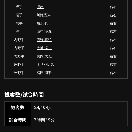
投手
博志
右右
投手
川瀬 堅斗
右右
捕手
福永 奨
右右
捕手
山中 稜真
右左
内野手
西野 真弘
右左
内野手
大城 滉二
右右
内野手
廣岡 大志
右右
外野手
オリバレス
右右
外野手
福田 周平
右左
観客数/試合時間
観客数
24,104人
試合時間
3時間39分