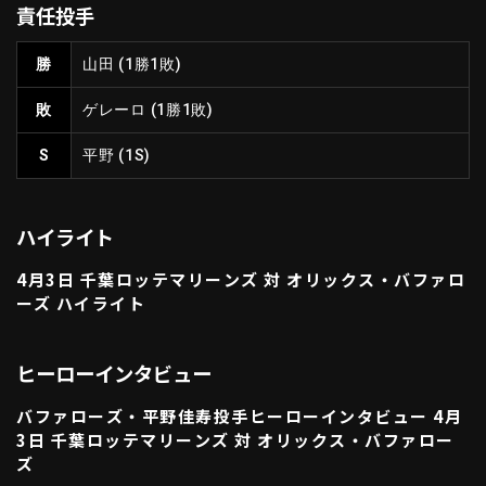
責任投手
ファーム東地区
選手名鑑トップ
ニュース
北海道日本ハムファイターズ
勝
山田
(1勝1敗)
ファーム中地区
東北楽天ゴールデンイーグルス
敗
ゲレーロ
(1勝1敗)
ファーム西地区
埼玉西武ライオンズ
千葉ロッテマリーンズ
S
平野
(1S)
設定
交流戦
オリックス・バファローズ
福岡ソフトバンクホークス
ハイライト
4月3日 千葉ロッテマリーンズ 対 オリックス・バファロ
ーズ ハイライト
ヒーローインタビュー
バファローズ・平野佳寿投手ヒーローインタビュー 4月
3日 千葉ロッテマリーンズ 対 オリックス・バファロー
ズ