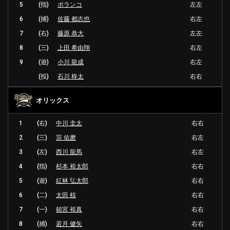
5
(指)
ポランコ
左左
6
(捕)
佐藤 都志也
右左
7
(右)
藤原 恭大
左左
8
(三)
上田 希由翔
右左
9
(遊)
小川 龍成
右左
(投)
石川 柊太
右右
オリックス
1
(右)
中川 圭太
右右
2
(三)
宗 佑磨
右左
3
(左)
西川 龍馬
右左
4
(指)
杉本 裕太郎
右右
5
(遊)
紅林 弘太郎
右右
6
(二)
太田 椋
右右
7
(一)
頓宮 裕真
右右
8
(捕)
若月 健矢
右右