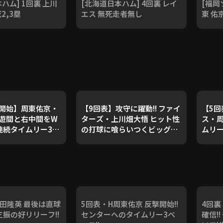
ハム] 1回裏 上川
[北海道日本ハム] 4回裏 レイ
[福岡
2,3塁
エス 無死走者無し
東 佑
撃開始】周東佑京・
【9回表】攻守に躍動!! ファイ
【5回
遊間と右中間をW
ターズ・上川畑大悟 ヒット性
ス・周
連続タイムリー3塁
の打球に喰らいつくビッグプ
ムリー
開始！』
レー!! 2024年8月25日 北海道
返す!! 2024年8月25日 北海道
日本ハムファイターズ 対 福岡
日本ハ
ソフトバンクホークス
ソフ
池田隆英 最後は直球
5回表・H周東佑京 反撃開始!!
4回裏
三振の好リリーフ!!
センターへのタイムリー3ベ
確信!