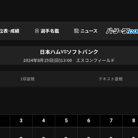
位表･成績
選手名鑑
ニュース
日本ハム
ソフトバンク
VS
2024年8月25日(日)13:00 エスコンフィールド
1球速報
テキスト速報
2
3
4
5
6
7
8