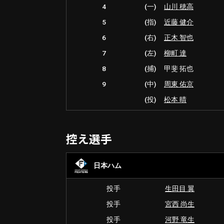
4
(一)
山川 穂高
5
(指)
近藤 健介
6
(右)
正木 智也
7
(左)
柳町 達
8
(捕)
甲斐 拓也
9
(中)
周東 佑京
(投)
松本 晴
控え選手
日本ハム
投手
生田目 翼
投手
宮西 尚生
投手
河野 竜生