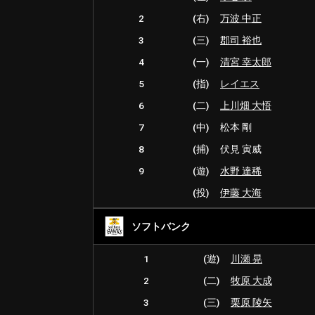
2
(右)
万波 中正
3
(三)
郡司 裕也
4
(一)
清宮 幸太郎
5
(指)
レイエス
6
(二)
上川畑 大悟
7
(中)
松本 剛
8
(捕)
伏見 寅威
9
(遊)
水野 達稀
(投)
伊藤 大海
ソフトバンク
1
(遊)
川瀬 晃
2
(二)
牧原 大成
3
(三)
栗原 陵矢