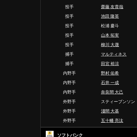
投手
齋藤 友貴哉
投手
池田 隆英
投手
松浦 慶斗
投手
山本 拓実
投手
柳川 大晟
捕手
マルティネス
捕手
田宮 裕涼
内野手
野村 佑希
内野手
石井 一成
内野手
奈良間 大己
外野手
スティーブンソン
外野手
淺間 大基
外野手
五十幡 亮汰
ソフトバンク