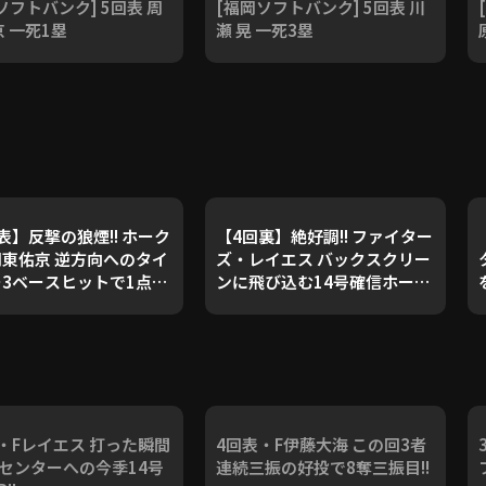
ソフトバンク] 5回表 周
[福岡ソフトバンク] 5回表 川
京 一死1塁
瀬 晃 一死3塁
表】反撃の狼煙!! ホーク
【4回裏】絶好調!! ファイター
東佑京 逆方向へのタイ
ズ・レイエス バックスクリー
3ベースヒットで1点を
ンに飛び込む14号確信ホーム
ラン!! 2024年8月25日 北海道
ト!! 2
ムファイターズ 対 福岡
日本ハムファイターズ 対 福岡
トバンクホークス
ソフトバンクホークス
・Fレイエス 打った瞬間
4回表・F伊藤大海 この回3者
! センターへの今季14号
連続三振の好投で8奪三振目!!