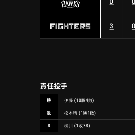
0
3
責任投手
勝
伊藤
(10勝4敗)
敗
松本晴
(1勝1敗)
S
柳川
(1敗7S)