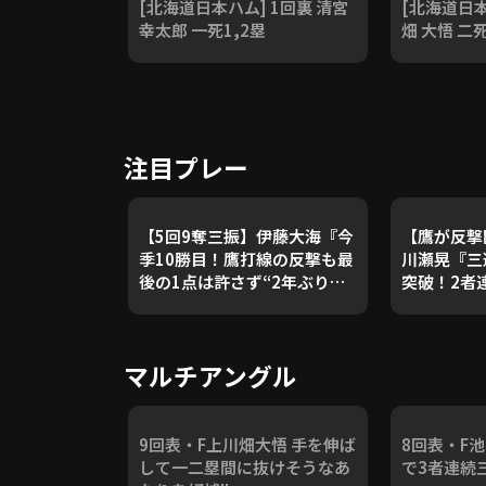
[北海道日本ハム] 1回裏 清宮
[北海道日本
幸太郎 一死1,2塁
畑 大悟 二死
注目プレー
【5回9奪三振】伊藤大海『今
【鷹が反
季10勝目！鷹打線の反撃も最
川瀬晃『三
後の1点は許さず“2年ぶり二
突破！2者
桁勝利”』
打で反撃
マルチアングル
9回表・F上川畑大悟 手を伸ば
8回表・F
して一二塁間に抜けそうなあ
で3者連続