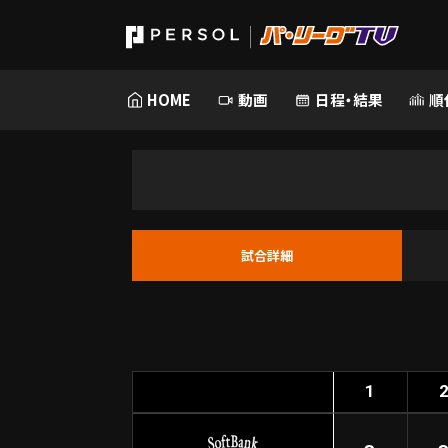
HOME
動画
日程・結果
順
試合詳細
1