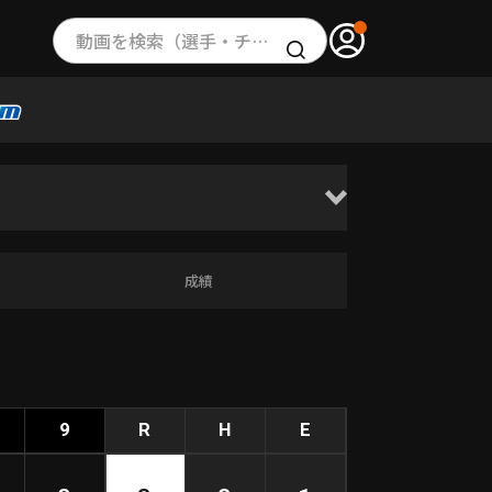
動画を検索（選手・チーム・プレー内容…）
成績
9
R
H
E