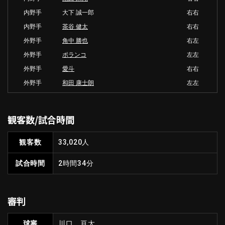
内野手
大下 誠一郎
右右
内野手
茶谷 健太
右右
外野手
角中 勝也
右左
外野手
ポランコ
左左
外野手
愛斗
右右
外野手
和田 康士朗
左左
観客数/試合時間
観客数
33,020人
試合時間
2時間34分
審判
球審
川口 亘太