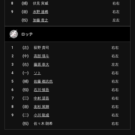
8
(捕)
伏見 寅威
右右
9
(遊)
水野 達稀
右左
(投)
加藤 貴之
左左
ロッテ
1
(左)
荻野 貴司
右右
2
(中)
高部 瑛斗
右左
3
(右)
藤原 恭大
左左
4
(一)
ソト
右右
5
(捕)
佐藤 都志也
右左
6
(指)
石川 慎吾
右右
7
(三)
中村 奨吾
右右
8
(遊)
友杉 篤輝
右右
9
(二)
小川 龍成
右左
(投)
佐々木 朗希
右右