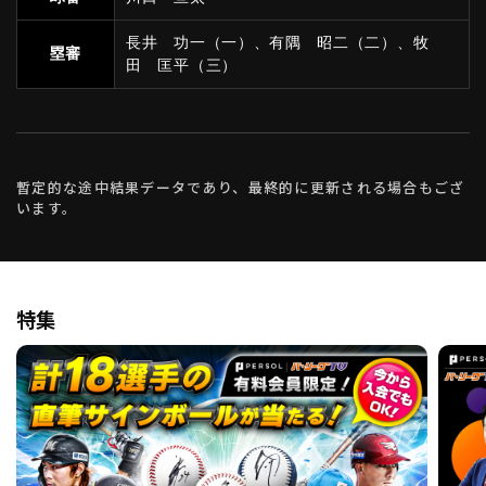
長井 功一（一）、有隅 昭二（二）、牧
塁審
田 匡平（三）
暫定的な途中結果データであり、最終的に更新される場合もござ
います。
特集