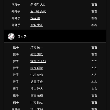
内野手
奈良間 大己
右右
外野手
五十幡 亮汰
右左
外野手
水谷 瞬
右右
外野手
万波 中正
右右
ロッテ
投手
澤村 拓一
右右
投手
菊地 吏玖
右左
投手
坂本 光士郎
左左
投手
鈴木 昭汰
左左
投手
中村 稔弥
左左
投手
益田 直也
右右
投手
横山 陸人
右右
投手
国吉 佑樹
右右
捕手
田村 龍弘
右右
内野手
池田 来翔
右右