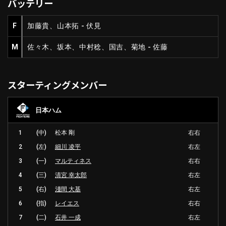
バッテリー
F
加藤貴、山本拓 - 伏見
M
佐々木、坂本、中村稔、国吉、菊地 - 佐藤
スターティングメンバー
日本ハム
1
(中)
松本 剛
右右
2
(左)
細川 凌平
右左
3
(一)
マルティネス
右右
4
(三)
清宮 幸太郎
右左
5
(右)
淺間 大基
右左
6
(指)
レイエス
右右
7
(二)
石井 一成
右左