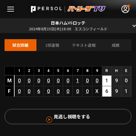
日本ハム
ロッテ
VS
2024年8月15日(木)18:00 エスコンフィールド
試合詳細
1球速報
テキスト速報
成績
無料アカウント登録
ログイン
HOME
1
2
3
4
5
6
7
8
9
R
H
E
M
0
0
0
0
0
0
1
0
0
1
9
0
動画
F
0
0
6
0
0
0
0
0
X
6
9
1
日程･結果
見逃し視聴をする
順位表･成績
1軍公式戦
選手名鑑