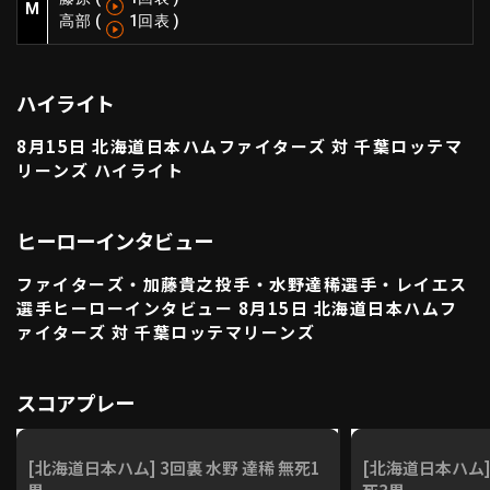
M
高部
(
1回表
)
利用規約
プライバシーポリシー
運営会社
（別ウィンドウで開く）
よくある質問
ハイライト
特定商取引法の表示
アルバイト募集
（別ウィンドウで開く
8月15日 北海道日本ハムファイターズ 対 千葉ロッテマ
リーンズ ハイライト
動画を検索（選手・チーム・プレー内容…）
ヒーローインタビュー
ファイターズ・加藤貴之投手・水野達稀選手・レイエス
選手ヒーローインタビュー 8月15日 北海道日本ハムフ
ァイターズ 対 千葉ロッテマリーンズ
スコアプレー
[北海道日本ハム] 3回裏 水野 達稀 無死1
[北海道日本ハム]