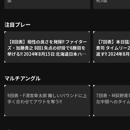
塁
死3塁
注目プレー
【8回表】相性の良さを発揮!! ファイター
【7回表】本日猛
ズ・加藤貴之 8回1失点の好投で6勝目を
貴司 タイムリー
挙げる!! 2024年8月15日 北海道日本ハム
返す!! 2024年8月15日 埼玉西武ライオン
ファイターズ 対 千葉ロッテマリーンズ
ズ 対 福岡ソフ
マルチアングル
9回表・F清宮幸太郎 難しいバウンドに上
7回表・M荻野貴
手く合わせてアウトを奪う!!
左中間へのタイム