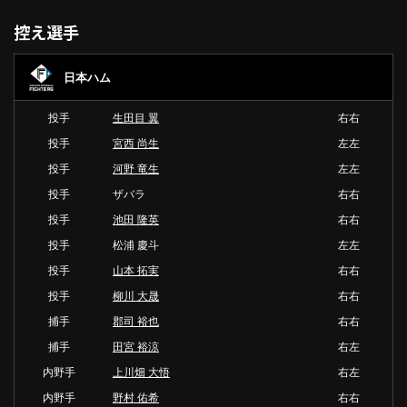
控え選手
日本ハム
投手
生田目 翼
右右
投手
宮西 尚生
左左
投手
河野 竜生
左左
投手
ザバラ
右右
投手
池田 隆英
右右
投手
松浦 慶斗
左左
投手
山本 拓実
右右
投手
柳川 大晟
右右
捕手
郡司 裕也
右右
捕手
田宮 裕涼
右左
内野手
上川畑 大悟
右左
内野手
野村 佑希
右右