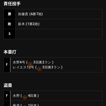
責任投手
ファーム東地区
選手名鑑トップ
ニュース
北海道日本ハムファイターズ
勝
加藤貴
(6勝7敗)
ファーム中地区
東北楽天ゴールデンイーグルス
敗
坂本
(1勝2敗)
ファーム西地区
埼玉西武ライオンズ
千葉ロッテマリーンズ
S
設定
交流戦
オリックス・バファローズ
福岡ソフトバンクホークス
本塁打
水野
4号
(
3回裏2ラン
)
F
レイエス
12号
(
3回裏3ラン
)
盗塁
F
水野
(
4回裏
)
藤原
(
1回表
)