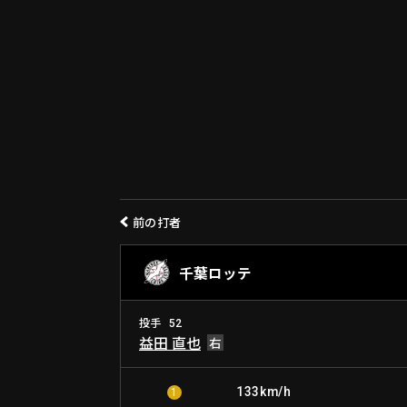
前の打者
千葉ロッテ
投手
52
益田 直也
133km/h
1