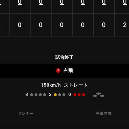
0
0
0
0
0
0
0
0
0
0
0
0
0
2
試合終了
2
右飛
150km/h
ストレート
B
S
O
ランナー
守備位置