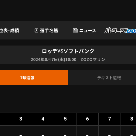
位表･成績
選手名鑑
ニュース
ロッテ
ソフトバンク
VS
2024年8月7日(水)18:00 ZOZOマリン
1球速報
テキスト速報
2
3
4
5
6
7
8