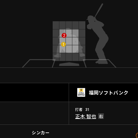
2
1
福岡ソフトバンク
打者
31
正木 智也
シンカー