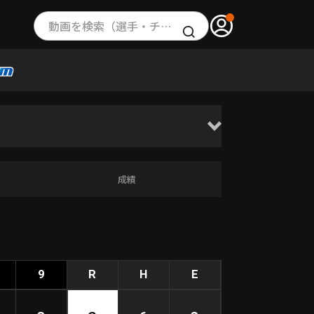
動画を検索（選手・チーム・プレー内容…）
成績
9
R
H
E