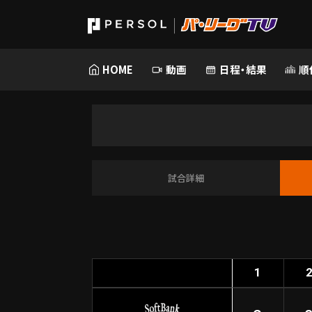
HOME
動画
日程・結果
順
試合詳細
1