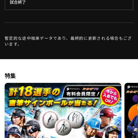
ファウル
ボール
見逃し
遊ゴロ
試合終了
ストレート
スライダー
スライダー
ストレート
152km/h
1
134km/h
132km/h
- km/h
2
3
4
暫定的な途中結果データであり、最終的に更新される場合もござ
います。
特集