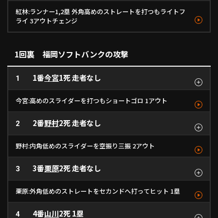
紅林:ランナー1,2塁 外角高めのストレートを打つもライトフ
利用規約
プライバシーポリシー
ライ 3アウトチェンジ
運営会社
（別ウィンドウで開く）
よくある質問
ボール
見逃し
ボール
ボール
ファウル
右飛
カットボール
ストレート
ストレート
カットボール
ストレート
ストレート
- km/h
1
- km/h
- km/h
- km/h
- km/h
- km/h
2
3
4
5
6
1回裏 福岡ソフトバンクの攻撃
特定商取引法の表示
アルバイト募集
（別ウィンドウで開く
1番
今宮
1死 走者なし
1
動画を検索（選手・チーム・プレー内容…）
今宮:高めのスライダーを打つもショートゴロ 1アウト
2番
野村
2死 走者なし
ボール
2
ファウル
空振り
ボール
ボール
ファウル
遊ゴロ
ストレート
スライダー
スライダー
ストレート
スライダー
ストレート
スライダー
- km/h
1
- km/h
- km/h
- km/h
- km/h
- km/h
- km/h
2
3
4
5
6
7
野村:内角低めのスライダーを空振り三振 2アウト
3番
栗原
2死 走者なし
空振り
3
空振り
ボール
空三振
スライダー
スライダー
フォーク
スライダー
- km/h
1
- km/h
- km/h
- km/h
2
3
4
栗原:外角低めのストレートをセカンドへ打ってヒット 1塁
4番
山川
2死 1塁
見逃し
4
ボール
二安
ストレート
ストレート
ストレート
151km/h
1
- km/h
- km/h
2
3