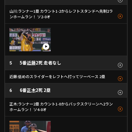
山川:ランナー1塁 カウント1-2からレフトスタンドへ先制2ラ
ンホームラン！ ソ2-0オ
ボール
空振り
空振り
左本
ストレート
スライダー
スライダー
ストレート
149km/h
1
129km/h
128km/h
- km/h
2
3
4
5番
近藤
2死 走者なし
5
近藤:低めのスライダーをレフトへ打ってツーベース 2塁
6番
正木
2死 2塁
ファウル
6
ボール
ファウル
左２
スライダー
ストレート
スライダー
スライダー
130km/h
1
151km/h
132km/h
- km/h
2
3
4
正木:ランナー2塁 カウント1-0からバックスクリーンへ2ラン
ホームラン！ ソ4-0オ
ボール
中本
スライダー
スライダー
130km/h
1
- km/h
2