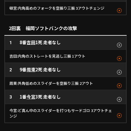
頓宮:内角高めのフォークを空振り三振 3アウトチェンジ
ボール
ボール
見逃し
空振り
ボール
ファウル
空三振
ストレート
カットボール
ストレート
フォーク
ストレート
ストレート
フォーク
153km/h
1
137km/h
152km/h
135km/h
155km/h
- km/h
- km/h
2
3
4
5
6
7
2回裏 福岡ソフトバンクの攻撃
8番
吉田
1死 走者なし
1
吉田:内角のストレートを見逃し三振 1アウト
9番
周東
2死 走者なし
見逃し
2
ファウル
ファウル
ファウル
見三振
スライダー
ストレート
スライダー
ストレート
ストレート
128km/h
1
147km/h
- km/h
146km/h
- km/h
2
3
4
5
周東:外角低めのスライダーを空振り三振 2アウト
1番
今宮
3死 走者なし
見逃し
3
ファウル
空三振
ストレート
ストレート
スライダー
148km/h
1
- km/h
- km/h
2
3
今宮:ど真ん中のスライダーを打つもサードゴロ 3アウトチェ
ンジ
見逃し
三ゴロ
チェンジアップ
スライダー
128km/h
1
- km/h