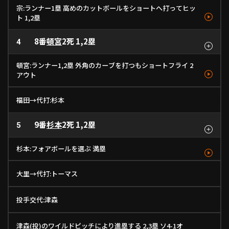
宗:ランナー1塁 高めのカットボールをショートへ打ってヒッ
ト 1,2塁
8番
頓宮
2死 1,2塁
ファウル
4
遊安
フォーク
カットボール
137km/h
1
- km/h
2
頓宮:ランナー1,2塁 外角のカーブを打つもショートフライ 2
アウト
ボール
空振り
遊飛
福田→代打:杉本
カーブ
フォーク
カーブ
121km/h
1
139km/h
- km/h
2
3
9番
杉本
2死 1,2塁
5
杉本:フォアボールを選ぶ 満塁
空振り
ボール
空振り
ボール
ボール
四球
大里→代打:トーマス
フォーク
フォーク
フォーク
フォーク
カーブ
フォーク
137km/h
1
137km/h
138km/h
140km/h
126km/h
138km/h
2
3
4
5
6
投手交代:津森
津森(投)のワイルドピッチにより進塁する 2,3塁 ソ4-1オ