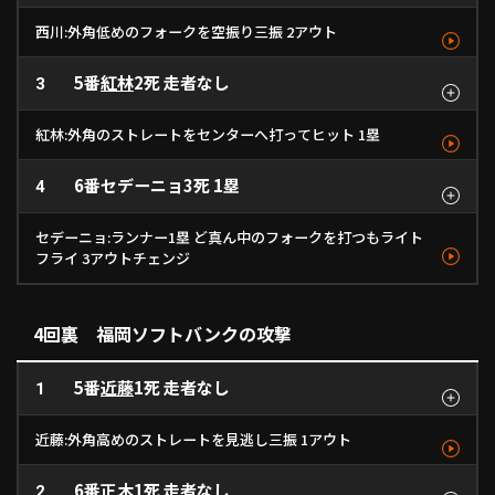
西川:外角低めのフォークを空振り三振 2アウト
5番
紅林
2死 走者なし
ボール
3
ファウル
空振り
空三振
カーブ
カットボール
カットボール
フォーク
122km/h
1
- km/h
141km/h
- km/h
2
3
4
紅林:外角のストレートをセンターへ打ってヒット 1塁
6番
セデーニョ
3死 1塁
ボール
4
ボール
ファウル
ボール
中安
カーブ
カットボール
ストレート
ストレート
ストレート
123km/h
1
138km/h
149km/h
150km/h
- km/h
2
3
4
5
セデーニョ:ランナー1塁 ど真ん中のフォークを打つもライト
フライ 3アウトチェンジ
ファウル
空振り
ボール
ボール
ボール
ファウル
右飛
フォーク
フォーク
ストレート
ストレート
フォーク
カットボール
フォーク
- km/h
1
135km/h
153km/h
153km/h
139km/h
- km/h
- km/h
2
3
4
5
6
7
4回裏 福岡ソフトバンクの攻撃
5番
近藤
1死 走者なし
1
近藤:外角高めのストレートを見逃し三振 1アウト
6番
正木
1死 走者なし
見逃し
2
空振り
見三振
ストレート
ストレート
ストレート
- km/h