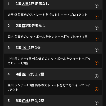
1番
大里
1死 走者なし
1
ファーム東地区
選手名鑑トップ
ニュース
北海道日本ハムファイターズ
大里:外角高めのストレートを打つもショートゴロ 1アウト
ファーム中地区
東北楽天ゴールデンイーグルス
ファーム西地区
2番
森
1死 走者なし
見逃し
2
埼玉西武ライオンズ
遊ゴロ
ストレート
ストレート
148km/h
1
- km/h
2
千葉ロッテマリーンズ
設定
交流戦
森:内角高めのカットボールをセンターへ打ってヒット 1塁
オリックス・バファローズ
福岡ソフトバンクホークス
3番
中川
1死 1塁
空振り
3
ボール
中安
フォーク
ストレート
カットボール
- km/h
1
- km/h
- km/h
2
3
中川:ランナー1塁 外角低めのカットボールをショートへ打っ
てヒット 1,2塁
4番
西川
2死 1,2塁
ボール
4
見逃し
遊安
カットボール
ストレート
カットボール
- km/h
1
- km/h
- km/h
2
3
西川:ランナー1,2塁 高めのストレートを打つもライトフライ
2アウト
5番
紅林
3死 1,2塁
ボール
5
空振り
ファウル
右飛
ストレート
カットボール
カットボール
ストレート
- km/h
1
- km/h
- km/h
- km/h
2
3
4