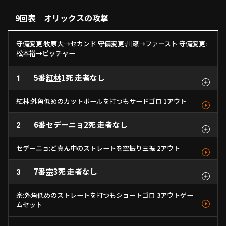
空振り
ボール
ボール
ボール
見逃し
見三振
ストレート
スライダー
ツーシーム
ツーシーム
ストレート
ストレート
- km/h
1
129km/h
135km/h
134km/h
142km/h
142km/h
2
3
4
5
6
9回表 オリックスの攻撃
守備変更:牧原大→セカンド 守備変更:川瀬→ファースト 守備変更:
松本裕→ピッチャー
5番
紅林
1死 走者なし
1
紅林:外角低めのカットボールを打つもサードゴロ 1アウト
6番
セデーニョ
2死 走者なし
見逃し
2
見逃し
ボール
三ゴロ
ストレート
ストレート
ストレート
カットボール
152km/h
1
152km/h
152km/h
- km/h
2
3
4
セデーニョ:ど真ん中のストレートを空振り三振 2アウト
7番
宗
3死 走者なし
空振り
3
ボール
見逃し
ファウル
ボール
ファウル
空三振
カットボール
ストレート
ストレート
ストレート
ストレート
フォーク
ストレート
137km/h
1
153km/h
154km/h
156km/h
154km/h
- km/h
- km/h
2
3
4
5
6
7
宗:外角低めのストレートを打つもショートゴロ 3アウトゲー
ムセット