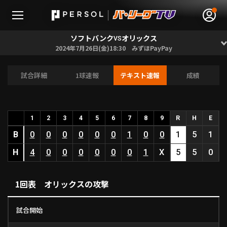
ソフトバンク
オリックス
VS
2024年7月26日(金)18:30 みずほPayPay
試合詳細
1球速報
テキスト速報
成績
無料アカウント登録
ログイン
HOME
1
2
3
4
5
6
7
8
9
R
H
E
B
0
0
0
0
0
0
1
0
0
1
5
1
動画
H
4
0
0
0
0
0
0
1
X
5
5
0
日程･結果
1回表 オリックスの攻撃
順位表･成績
試合開始
1軍公式戦
選手名鑑