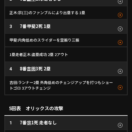
1
146km/h
- km/h
2
3
正木:宗(三)のファンブルにより出塁する 1塁
7番
甲斐
2死 1塁
見逃し
3
空振り
三失
ストレート
ストレート
ストレート
146km/h
1
145km/h
- km/h
2
3
甲斐:内角低めのスライダーを空振り三振
ボール
見逃し
ボール
ボール
ファウル
空三振
1塁走者正木:盗塁成功 2塁 2アウト
スライダー
ストレート
ストレート
スライダー
スライダー
スライダー
- km/h
1
- km/h
146km/h
130km/h
126km/h
- km/h
2
3
4
5
6
8番
吉田
3死 2塁
4
吉田:ランナー2塁 外角低めのチェンジアップを打つもショー
トゴロ 3アウトチェンジ
空振り
ボール
遊ゴロ
スライダー
フォーク
チェンジアップ
129km/h
1
136km/h
- km/h
2
3
5回表 オリックスの攻撃
7番
宗
1死 走者なし
1