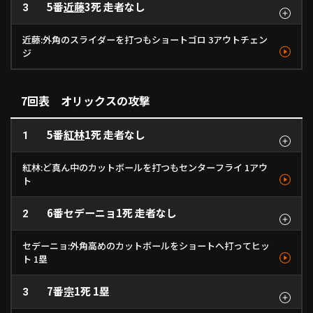
5番
近藤
3死 走者なし
見逃し
3
空振り
遊ゴロ
ストレート
フォーク
フォーク
144km/h
1
135km/h
- km/h
2
3
近藤:外角のスライダーを打つもショートゴロ 3アウトチェン
ジ
遊ゴロ
スライダー
- km/h
1
7回表 オリックスの攻撃
5番
紅林
1死 走者なし
1
紅林:ど真ん中のカットボールを打つもセンターフライ 1アウ
ト
6番
セデーニョ
1死 走者なし
中飛
2
カットボール
- km/h
1
セデーニョ:外角高めのカットボールをショートへ打ってヒッ
ト 1塁
7番
宗
1死 1塁
ボール
3
ボール
遊安
カットボール
カットボール
カットボール
- km/h
1
137km/h
- km/h
2
3