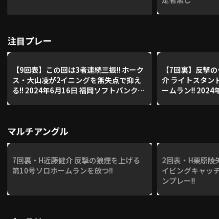
注目プレー
【9回表】この回は3者連続三振!! ホーク
【7回裏】反撃の
ス・大山凌が2イニングを無失点で抑え
介 ライトスタン
る!! 2024年6月16日 福岡ソフトバンクホ
ームラン!! 2024年6月16日 福岡ソフトバ
ークス 対 阪神タイガース
ンクホークス 対
マルチアングル
7回裏・H近藤健介 反撃の狼煙を上げる
2回表・H栗原陵
第10号ソロホームランを放つ!!
イビングキャッ
ンプレー!!