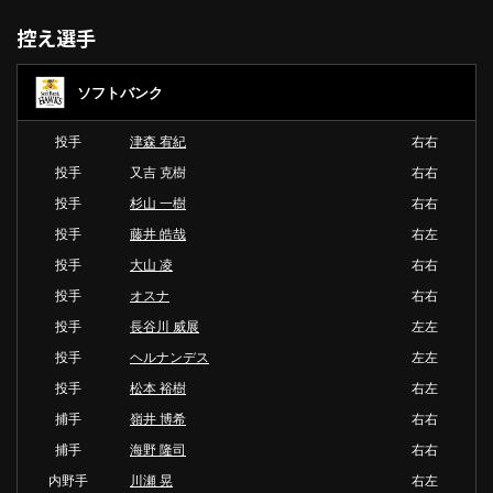
控え選手
ソフトバンク
投手
津森 宥紀
右右
投手
又吉 克樹
右右
投手
杉山 一樹
右右
投手
藤井 皓哉
右左
投手
大山 凌
右右
投手
オスナ
右右
投手
長谷川 威展
左左
投手
ヘルナンデス
左左
投手
松本 裕樹
右左
捕手
嶺井 博希
右右
捕手
海野 隆司
右右
内野手
川瀬 晃
右左