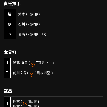
責任投手
ファーム東地区
選手名鑑トップ
ニュース
北海道日本ハムファイターズ
勝
才木
(8勝1敗)
ファーム中地区
東北楽天ゴールデンイーグルス
敗
石川
(2勝2敗)
ファーム西地区
埼玉西武ライオンズ
千葉ロッテマリーンズ
S
岩崎
(2勝3敗10S)
設定
交流戦
オリックス・バファローズ
福岡ソフトバンクホークス
本塁打
H
近藤
10号
(
7回裏ソロ
)
T
前川 2号
(
1回表満塁
)
盗塁
周東
(
1回裏
)
H
周東
(
3回裏
)