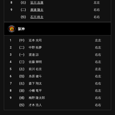
8
(右)
笹川 吉康
左左
9
(二)
廣瀬 隆太
右右
(投)
石川 柊太
右右
阪神
1
(中)
近本 光司
左左
2
(二)
中野 拓夢
右左
3
(一)
渡邉 諒
右右
4
(三)
佐藤 輝明
右左
5
(左)
前川 右京
左左
6
(指)
糸原 健斗
右左
7
(右)
森下 翔太
右右
8
(遊)
小幡 竜平
右左
9
(捕)
梅野 隆太郎
右右
(投)
才木 浩人
右右