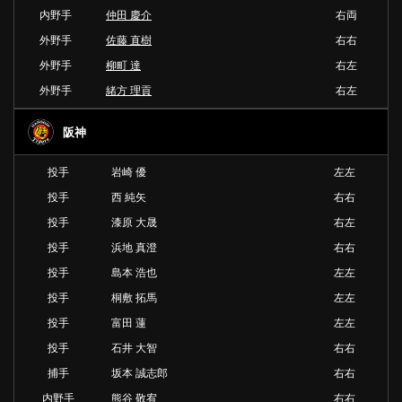
内野手
仲田 慶介
右両
外野手
佐藤 直樹
右右
外野手
柳町 達
右左
外野手
緒方 理貢
右左
阪神
投手
岩崎 優
左左
投手
西 純矢
右右
投手
漆原 大晟
右左
投手
浜地 真澄
右右
投手
島本 浩也
左左
投手
桐敷 拓馬
左左
投手
富田 蓮
左左
投手
石井 大智
右右
捕手
坂本 誠志郎
右右
内野手
熊谷 敬宥
右右