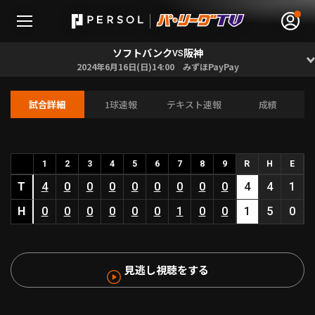
ソフトバンク
阪神
VS
2024年6月16日(日)14:00 みずほPayPay
試合詳細
1球速報
テキスト速報
成績
無料アカウント登録
ログイン
HOME
1
2
3
4
5
6
7
8
9
R
H
E
T
4
0
0
0
0
0
0
0
0
4
4
1
動画
H
0
0
0
0
0
0
1
0
0
1
5
0
日程･結果
見逃し視聴をする
順位表･成績
1軍公式戦
選手名鑑