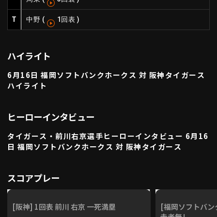
利用規約
プライバシーポリシー
T
中野
(
1回表
)
運営会社
（別ウィンドウで開く）
よくある質問
ハイライト
特定商取引法の表示
アルバイト募集
（別ウィンドウで開く
6月16日 福岡ソフトバンクホークス 対 阪神タイガース
ハイライト
動画を検索（選手・チーム・プレー内容…）
ヒーローインタビュー
タイガース・前川右京選手ヒーローインタビュー 6月16
日 福岡ソフトバンクホークス 対 阪神タイガース
スコアプレー
[阪神] 1回表 前川 右京 一死満塁
[福岡ソフトバンク
走者無し