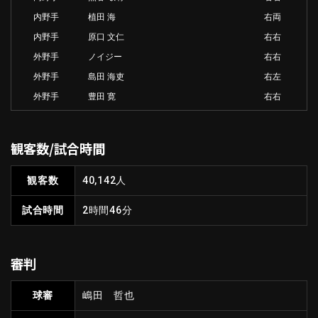
内野手
植田 海
右両
内野手
原口 文仁
右右
外野手
ノイジー
右右
外野手
島田 海吏
右左
外野手
豊田 寛
右右
観客数/試合時間
観客数
40,142人
試合時間
2時間46分
審判
球審
嶋田 哲也