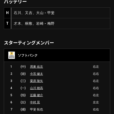
バッテリー
H
石川、又吉、大山 - 甲斐
T
才木、桐敷、岩崎 - 梅野
スターティングメンバー
ソフトバンク
1
(中)
周東 佑京
右左
2
(遊)
今宮 健太
右右
3
(三)
栗原 陵矢
右左
4
(一)
山川 穂高
右右
5
(指)
近藤 健介
右左
6
(左)
中村 晃
左左
7
(捕)
甲斐 拓也
右右