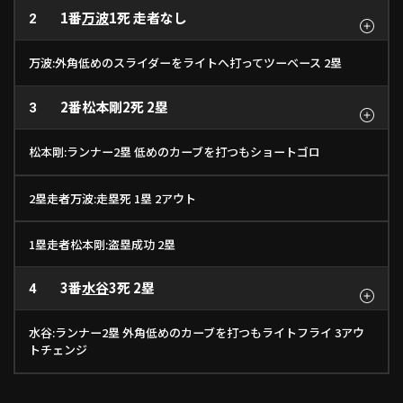
1番
万波
1死 走者なし
2
万波:外角低めのスライダーをライトへ打ってツーベース 2塁
2番
松本剛
2死 2塁
3
松本剛:ランナー2塁 低めのカーブを打つもショートゴロ
2塁走者万波:走塁死 1塁 2アウト
1塁走者松本剛:盗塁成功 2塁
3番
水谷
3死 2塁
4
水谷:ランナー2塁 外角低めのカーブを打つもライトフライ 3アウ
トチェンジ