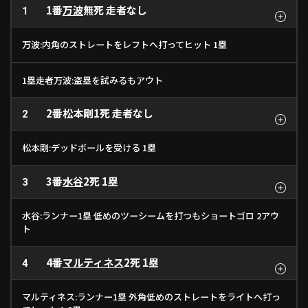
1番
万波
無死 走者なし
1
ファーム東地区
選手名鑑トップ
ニュース
北海道日本ハムファイターズ
万波:内角のストレートをレフトへ打ってヒット 1塁
ファーム中地区
東北楽天ゴールデンイーグルス
ファーム西地区
埼玉西武ライオンズ
1塁走者万波:盗塁を試みるもアウト
千葉ロッテマリーンズ
設定
交流戦
オリックス・バファローズ
2番
松本剛
1死 走者なし
2
福岡ソフトバンクホークス
松本剛:デッドボールを受ける 1塁
3番
水谷
2死 1塁
3
水谷:ランナー1塁 低めのツーシームを打つもショートゴロ 2アウ
ト
4番
マルティネス
2死 1塁
4
マルティネス:ランナー1塁 外角低めのストレートをライトへ打っ