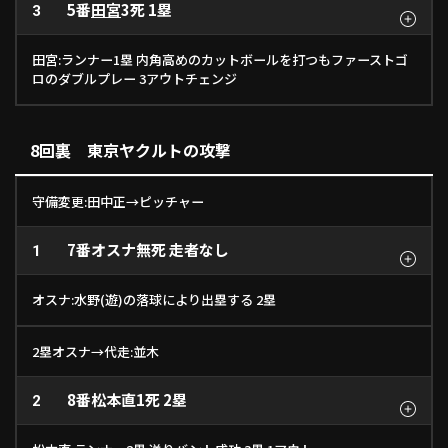
5番
田宮
3死 1塁
3
田宮:ランナー1塁 内角高めのカットボールを打つもファーストゴ
ロのダブルプレー 3アウトチェンジ
8回裏 東京ヤクルトの攻撃
守備変更:田中正→ピッチャー
7番
オスナ
無死 走者なし
1
オスナ:水野(遊)の落球により出塁する 2塁
2塁オスナ→代走:並木
8番
松本直
1死 2塁
2