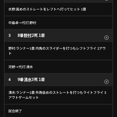
水野:高めのストレートをレフトへ打ってヒット 1塁
中島卓→代打:野村
8番
野村
2死 1塁
3
野村:ランナー1塁 内角のスライダーを打つもレフトフライ 2アウ
ト
河野→代打:清水
9番
清水
3死 1塁
4
清水:ランナー1塁 外角低めのストレートを打つもライトフライ 3
アウトゲームセット
試合終了