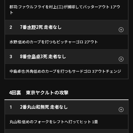
郡司:ファウルフライを村上(三)が捕球してバッターアウト 1アウ
ト
7番
水野
2死 走者なし
2
水野:低めのカーブを打つもピッチャーゴロ 2アウト
8番
中島卓
3死 走者なし
3
中島卓也:外角低めのカーブを打つもサードゴロ 3アウトチェンジ
4回裏 東京ヤクルトの攻撃
2番
丸山和
無死 走者なし
1
丸山和:低めのフォークをレフトへ打ってヒット 1塁