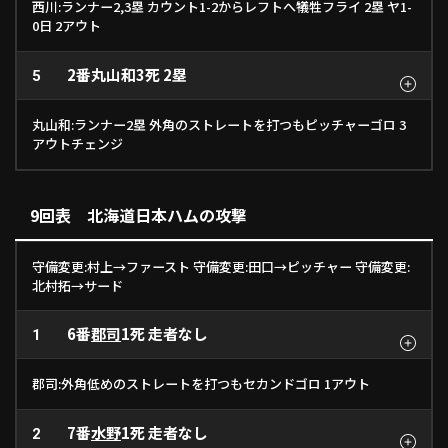
西川:ランナー2,3塁 カウント1-2からレフトへ犠牲フライ 2塁 ヤ1-
0日 2アウト
2番
丸山和
3死 2塁
5
丸山和:ランナー2塁 外角のストレートを打つもピッチャーゴロ 3
アウトチェンジ
9回表 北海道日本ハムの攻撃
守備変更:村上→ファースト 守備変更:田口→ピッチャー 守備変更:
北村拓→サード
6番
郡司
1死 走者なし
1
郡司:外角低めのストレートを打つもセカンドゴロ 1アウト
7番
水野
1死 走者なし
2