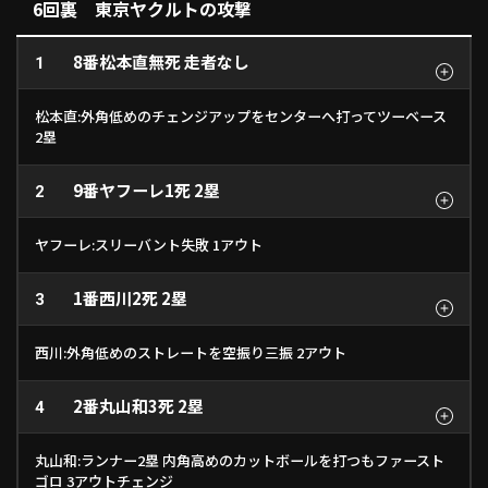
6回裏 東京ヤクルトの攻撃
8番
松本直
無死 走者なし
1
松本直:外角低めのチェンジアップをセンターへ打ってツーベース
2塁
9番
ヤフーレ
1死 2塁
2
ヤフーレ:スリーバント失敗 1アウト
1番
西川
2死 2塁
3
西川:外角低めのストレートを空振り三振 2アウト
2番
丸山和
3死 2塁
4
丸山和:ランナー2塁 内角高めのカットボールを打つもファースト
ゴロ 3アウトチェンジ