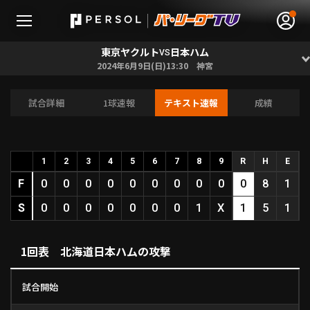
東京ヤクルト
日本ハム
VS
2024年6月9日(日)13:30 神宮
試合詳細
1球速報
テキスト速報
成績
無料アカウント登録
ログイン
HOME
1
2
3
4
5
6
7
8
9
R
H
E
F
0
0
0
0
0
0
0
0
0
0
8
1
動画
S
0
0
0
0
0
0
0
1
X
1
5
1
日程･結果
1回表 北海道日本ハムの攻撃
順位表･成績
試合開始
1軍公式戦
選手名鑑