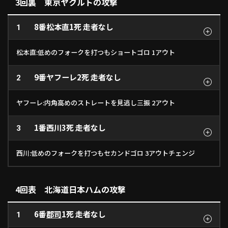
3回裏 東京ヤクルトの攻撃
8番
松本直
1死 走者なし
1
松本直:低めのフォークを打つもショートゴロ 1アウト
9番
ヤフーレ
2死 走者なし
2
ヤフーレ:内角高めのストレートを見逃し三振 2アウト
1番
西川
3死 走者なし
3
西川:低めのフォークを打つもセカンドゴロ 3アウトチェンジ
4回表 北海道日本ハムの攻撃
6番
郡司
1死 走者なし
1