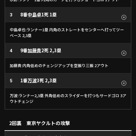
8番
中島卓
1死 1塁
3
中島卓也:ランナー1塁 内角のストレートをセンターへ打ってツー
ベース 2,3塁
9番
加藤貴
2死 2,3塁
4
加藤貴:内角低めのチェンジアップを空振り三振 2アウト
1番
万波
3死 2,3塁
5
万波:ランナー2,3塁 外角低めのスライダーを打つもサードゴロ 3ア
ウトチェンジ
2回裏 東京ヤクルトの攻撃