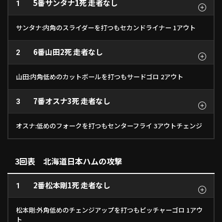
5番
サンタナ
1死 走者なし
1
サンタナ:内角のスライダーを打つもセカンドライナー 1アウト
6番
山田
2死 走者なし
2
山田:内角低めのカットボールを打つもサードゴロ 2アウト
7番
オスナ
3死 走者なし
3
オスナ:低めのフォークを打つもセンターフライ 3アウトチェンジ
3回表 北海道日本ハムの攻撃
2番
松本剛
1死 走者なし
1
松本剛:外角低めのチェンジアップを打つもピッチャーゴロ 1アウ
ト