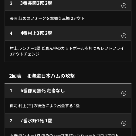
3番
長岡
2死 2塁
3
長岡:低めのフォークを空振り三振 2アウト
4番
村上
3死 2塁
4
村上:ランナー2塁 ど真ん中のカットボールを打つもレフトフライ
3アウトチェンジ
2回表 北海道日本ハムの攻撃
6番
郡司
無死 走者なし
1
郡司:村上(三)の後逸により出塁する 1塁
7番
水野
1死 1塁
2
水野:ランナー1塁 内角のカーブを打つもショートゴロ 1アウト