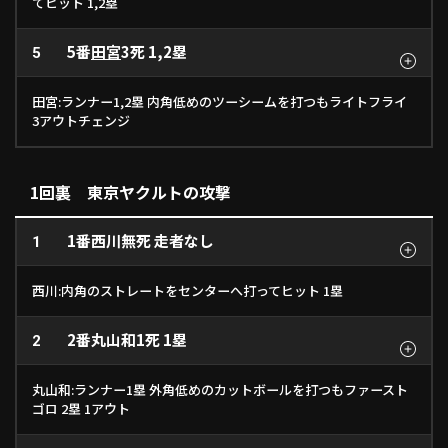
てヒット 1,2塁
利用規約
プライバシーポリシー
5番
田宮
3死 1,2塁
5
運営会社
（別ウィンドウで開く）
よくある質問
田宮:ランナー1,2塁 内角低めのツーシームを打つもライトフライ
特定商取引法の表示
アルバイト募集
（別ウィンドウで開く
3アウトチェンジ
1回裏 東京ヤクルトの攻撃
動画を検索（選手・チーム・プレー内容…）
1番
西川
無死 走者なし
1
西川:内角のストレートをセンターへ打ってヒット 1塁
2番
丸山和
1死 1塁
2
丸山和:ランナー1塁 外角低めのカットボールを打つもファースト
ゴロ 2塁 1アウト