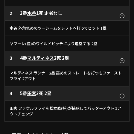
3番
水谷
1死 走者なし
2
水谷:外角低めのツーシームをレフトへ打ってヒット 1塁
ヤフーレ(投)のワイルドピッチにより進塁する 2塁
4番
マルティネス
2死 2塁
3
マルティネス:ランナー2塁 高めのストレートを打つもファースト
フライ 2アウト
5番
田宮
3死 2塁
4
田宮:ファウルフライを松本直(捕)が捕球してバッターアウト 3ア
ウトチェンジ