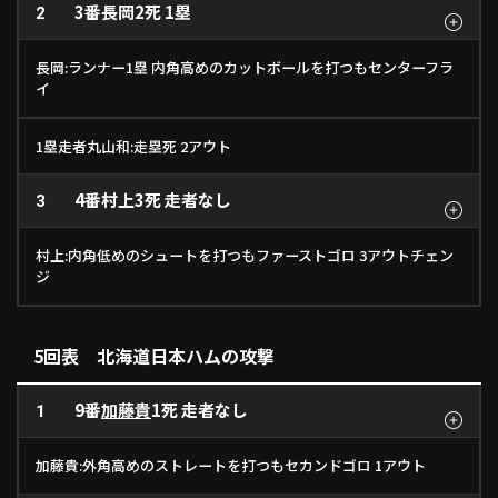
3番
長岡
2死 1塁
2
長岡:ランナー1塁 内角高めのカットボールを打つもセンターフラ
イ
1塁走者丸山和:走塁死 2アウト
4番
村上
3死 走者なし
3
村上:内角低めのシュートを打つもファーストゴロ 3アウトチェン
ジ
5回表 北海道日本ハムの攻撃
9番
加藤貴
1死 走者なし
1
加藤貴:外角高めのストレートを打つもセカンドゴロ 1アウト