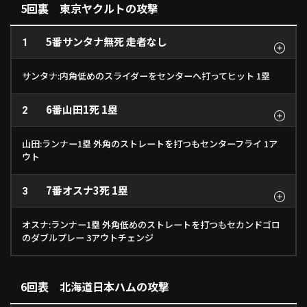
5回裏 東京ヤクルトの攻撃
5番
サンタナ
無死 走者なし
1
サンタナ:内角低めのスライダーをセンターへ打ってヒット 1塁
6番
山田
1死 1塁
2
山田:ランナー1塁 外角のストレートを打つもセンターフライ 1ア
ウト
7番
オスナ
3死 1塁
3
オスナ:ランナー1塁 外角低めのストレートを打つもセカンドゴロ
のダブルプレー 3アウトチェンジ
6回表 北海道日本ハムの攻撃