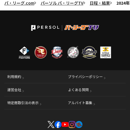
パ・リーグ.com
パーソル パ・リーグTV
日程・結果
202
利用規約
プライバシーポリシー
運営会社
（別ウィンドウで開く）
よくある質問
特定商取引法の表示
アルバイト募集
（別ウィンドウで開く