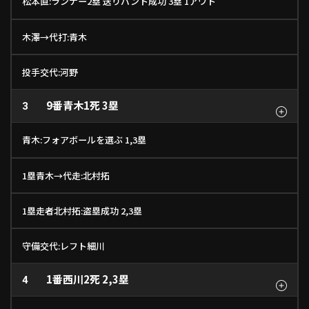
松本直:ランナー2塁 送りバント成功 3塁 1アウト
木澤→代打:青木
投手交代:河野
9番
青木
1死 3塁
3
青木:フォアボールを選ぶ 1,3塁
1塁青木→代走:北村拓
1塁走者北村拓:盗塁成功 2,3塁
守備交代:レフト細川
1番
西川
2死 2,3塁
4