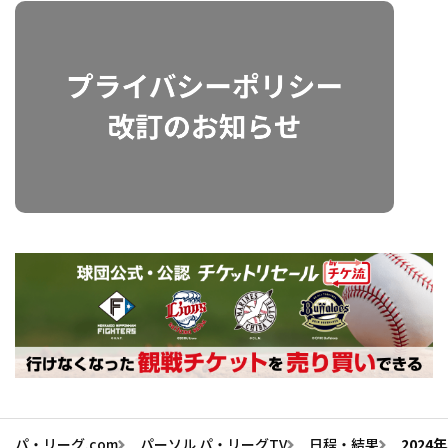
パ・リーグ.com
パーソル パ・リーグTV
日程・結果
2024