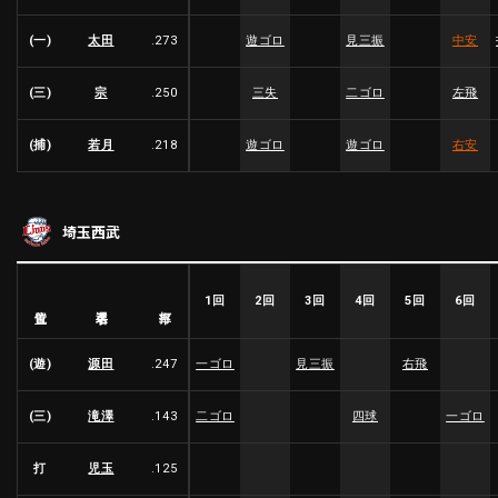
(一)
太田
.273
遊ゴロ
見三振
中安
利用規約
プライバシーポリシー
(三)
宗
.250
三失
二ゴロ
左飛
運営会社
（別ウィンドウで開く）
よくある質問
(捕)
若月
.218
遊ゴロ
遊ゴロ
右安
特定商取引法の表示
アルバイト募集
（別ウィンドウで開く
埼玉西武
動画を検索（選手・チーム・プレー内容…）
1回
2回
3回
4回
5回
6回
選手名
位置
打率
(遊)
源田
.247
一ゴロ
見三振
右飛
(三)
滝澤
.143
二ゴロ
四球
一ゴロ
打
児玉
.125