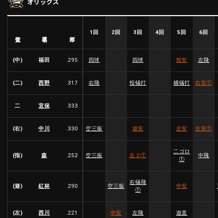
オリックス
ファーム東地区
選手名鑑トップ
ニュース
北海道日本ハムファイターズ
ファーム中地区
東北楽天ゴールデンイーグルス
1回
2回
3回
4回
5回
6回
選手名
位置
打率
ファーム西地区
埼玉西武ライオンズ
千葉ロッテマリーンズ
(中)
福田
.295
四球
四球
投安
左飛
設定
交流戦
オリックス・バファローズ
福岡ソフトバンクホークス
(二)
西野
.317
右飛
投犠打
捕犠打
右安
①
二
宜保
.333
(右)
中川
.330
空三振
遊安
左安
左安
①
二ゴロ
(指)
森
.252
空三振
左２
①
中飛
①
右犠飛
(遊)
紅林
.290
空三振
中安
①
(左)
西川
.221
中安
左飛
遊直