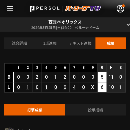
西武
オリックス
VS
2024年5月25日(土)14:00 ベルーナドーム
試合詳細
1球速報
テキスト速報
成績
無料アカウント登録
ログイン
HOME
1
2
3
4
5
6
7
8
9
R
H
E
B
動画
0
0
2
0
1
2
0
0
0
5
11
0
L
0
1
0
1
0
0
4
0
X
6
10
1
日程･結果
順位表･成績
打撃成績
投手成績
1軍公式戦
選手名鑑