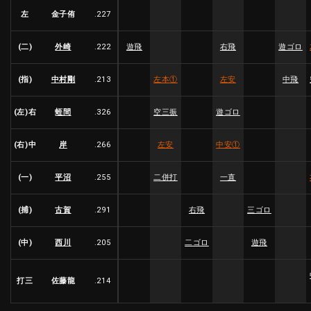
左
金子侑
.227
(二)
外崎
.222
遊飛
右飛
遊ゴロ
(指)
中村剛
.213
左本
①
左安
中飛
(左)右
蛭間
.326
空三振
遊ゴロ
(右)中
岸
.266
左安
中安
①
(一)
平沼
.255
二併打
一直
(捕)
古賀
.291
右飛
三ゴロ
(中)
西川
.205
二ゴロ
遊飛
打三
佐藤龍
.214