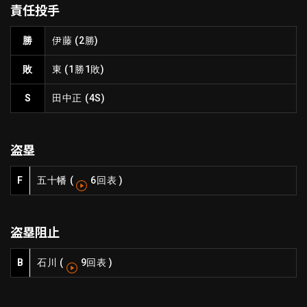
責任投手
ファーム東地区
選手名鑑トップ
ニュース
北海道日本ハムファイターズ
勝
伊藤
(2勝)
ファーム中地区
東北楽天ゴールデンイーグルス
敗
東
(1勝1敗)
ファーム西地区
埼玉西武ライオンズ
千葉ロッテマリーンズ
S
田中正
(4S)
設定
交流戦
オリックス・バファローズ
福岡ソフトバンクホークス
盗塁
F
五十幡
(
6回表
)
盗塁阻止
B
石川
(
9回表
)