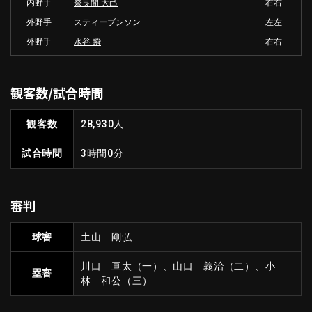
内野手
奈良間 大己
右右
外野手
スティーブンソン
左左
外野手
水谷 瞬
右右
観客数/試合時間
観客数
28,930人
試合時間
3時間0分
審判
球審
土山 剛弘
川口 亘太（一）、山口 義治（二）、小
塁審
林 和公（三）