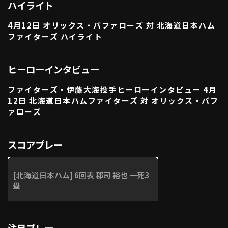
ハイライト
利用規約
プライバシーポリシー
4月12日 オリックス・バファローズ 対 北海道日本ハム
運営会社
（別ウィンドウで開く）
よくある質問
ファイターズ ハイライト
特定商取引法の表示
アルバイト募集
（別ウィンドウで開く
ヒーローインタビュー
ファイターズ・伊藤大海投手ヒーローインタビュー 4月
12日 北海道日本ハムファイターズ 対 オリックス・バフ
動画を検索（選手・チーム・プレー内容…）
ァローズ
スコアプレー
[北海道日本ハム] 6回表 郡司 裕也 一死3
塁