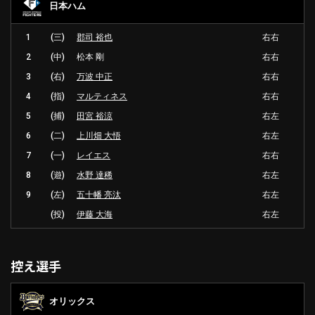
日本ハム
1
(三)
郡司 裕也
右右
2
(中)
松本 剛
右右
3
(右)
万波 中正
右右
4
(指)
マルティネス
右右
5
(捕)
田宮 裕涼
右左
6
(二)
上川畑 大悟
右左
7
(一)
レイエス
右右
8
(遊)
水野 達稀
右左
9
(左)
五十幡 亮汰
右左
(投)
伊藤 大海
右左
控え選手
オリックス