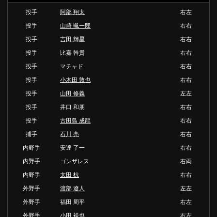
投手
阿部 翔太
右左
投手
山崎 颯一郎
右右
投手
吉田 輝星
右右
投手
比嘉 幹貴
右右
投手
マチャド
右右
投手
小木田 敦也
右右
投手
山田 修義
左左
投手
井口 和朋
右右
投手
古田島 成龍
右右
捕手
石川 亮
右右
内野手
安達 了一
右右
内野手
ゴンザレス
右両
内野手
太田 椋
右右
外野手
渡部 遼人
左左
外野手
福田 周平
右左
外野手
小田 裕也
右左