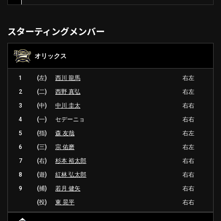
スターティングメンバー
オリックス
1
(左)
西川 龍馬
右左
2
(二)
西野 真弘
右左
3
(中)
中川 圭太
右右
4
(一)
セデーニョ
右右
5
(指)
森 友哉
右左
6
(三)
宗 佑磨
右左
7
(右)
杉本 裕太郎
右右
8
(遊)
紅林 弘太郎
右右
9
(捕)
若月 健矢
右右
(投)
東 晃平
右右