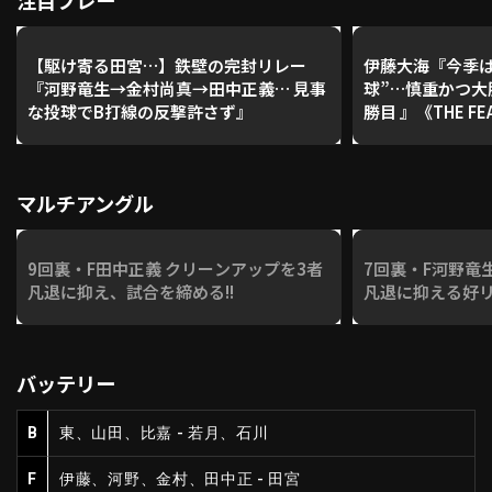
注目プレー
【駆け寄る田宮…】鉄壁の完封リレー
伊藤大海『今季は
『河野竜生→金村尚真→田中正義… 見事
球”…慎重かつ大
な投球でB打線の反撃許さず』
勝目 』《THE FEA
マルチアングル
9回裏・F田中正義 クリーンアップを3者
7回裏・F河野竜生
凡退に抑え、試合を締める!!
凡退に抑える好リ
バッテリー
B
東、山田、比嘉 - 若月、石川
F
伊藤、河野、金村、田中正 - 田宮