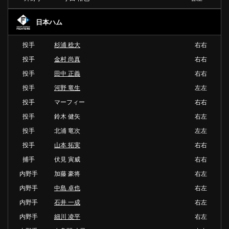
日本ハム
投手
杉浦 稔大
右右
投手
金村 尚真
右右
投手
田中 正義
右右
投手
河野 竜生
左左
投手
マーフィー
右右
投手
鈴木 健矢
右左
投手
北浦 竜次
左左
投手
山本 拓実
右右
捕手
伏見 寅威
右右
内野手
加藤 豪将
右左
内野手
中島 卓也
右左
内野手
石井 一成
右左
内野手
細川 凌平
右左