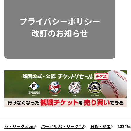
パ・リーグ.com
パーソル パ・リーグTV
日程・結果
2024