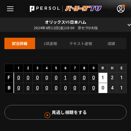
オリックス
日本ハム
VS
2024年4月12日(金)18:00 京セラD大阪
試合詳細
1球速報
テキスト速報
成績
無料アカウント登録
ログイン
HOME
1
2
3
4
5
6
7
8
9
R
H
E
F
0
0
0
0
0
1
0
0
0
1
2
1
動画
B
0
0
0
0
0
0
0
0
0
0
4
1
日程･結果
見逃し視聴をする
順位表･成績
1軍公式戦
選手名鑑