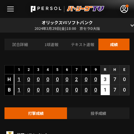
オリックス
ソフトバンク
VS
2024年3月29日(金)18:00 京セラD大阪
試合詳細
1球速報
テキスト速報
成績
無料アカウント登録
ログイン
HOME
1
2
3
4
5
6
7
8
9
R
H
E
H
動画
1
0
0
0
0
0
2
0
0
3
7
0
B
1
0
0
0
0
0
0
0
0
1
7
0
日程･結果
順位表･成績
打撃成績
投手成績
1軍公式戦
選手名鑑