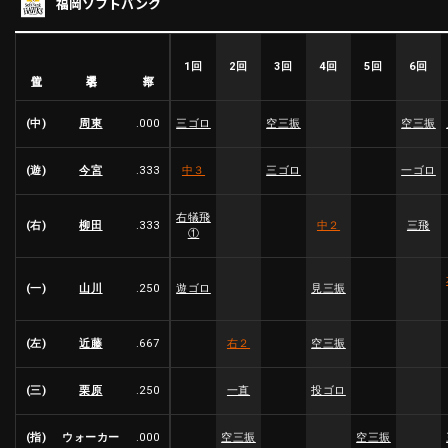
福岡ソフトバンク
ファーム東地区
選手名鑑トップ
ニュース
北海道日本ハムファイターズ
ファーム中地区
東北楽天ゴールデンイーグルス
1回
2回
3回
4回
5回
6回
選手名
位置
打率
ファーム西地区
埼玉西武ライオンズ
千葉ロッテマリーンズ
(中)
周東
.000
三ゴロ
空三振
空三振
設定
交流戦
オリックス・バファローズ
福岡ソフトバンクホークス
(遊)
今宮
.333
中３
三ゴロ
一ゴロ
右犠飛
(右)
柳田
.333
中２
三飛
①
(一)
山川
.250
遊ゴロ
見三振
(左)
近藤
.667
右２
空三振
(三)
栗原
.250
一直
投ゴロ
(指)
ウォーカー
.000
空三振
空三振