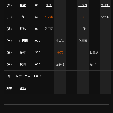
(指)
頓宮
.000
死球
三ゴロ
投併打
(三)
宗
.500
左２
①
右安
遊ゴロ
(遊)
紅林
.000
見三振
中飛
(一)
Ｔ-岡田
.000
捕ゴロ
空三振
(右)
杉本
.333
中安
見三振
(中)
廣岡
.000
遊併打
遊ゴロ
打
セデーニョ
1.000
走中
渡部
.---