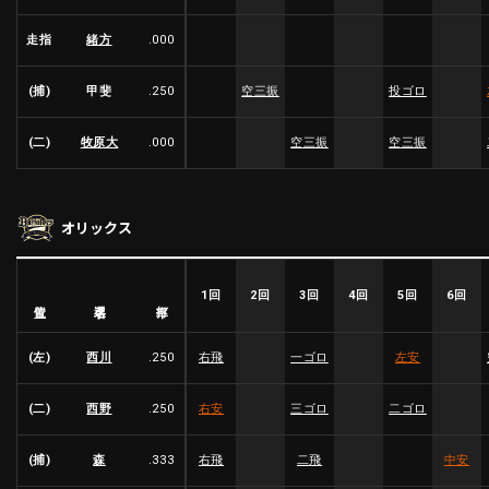
走指
緒方
.000
利用規約
プライバシーポリシー
(捕)
甲斐
.250
空三振
投ゴロ
運営会社
（別ウィンドウで開く）
よくある質問
(二)
牧原大
.000
空三振
空三振
特定商取引法の表示
アルバイト募集
（別ウィンドウで開く
オリックス
動画を検索（選手・チーム・プレー内容…）
1回
2回
3回
4回
5回
6回
選手名
位置
打率
(左)
西川
.250
右飛
一ゴロ
左安
(二)
西野
.250
右安
三ゴロ
二ゴロ
(捕)
森
.333
右飛
二飛
中安