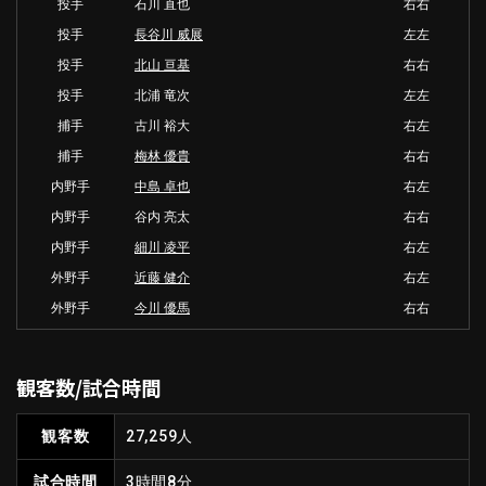
投手
石川 直也
右右
投手
長谷川 威展
左左
投手
北山 亘基
右右
投手
北浦 竜次
左左
捕手
古川 裕大
右左
捕手
梅林 優貴
右右
内野手
中島 卓也
右左
内野手
谷内 亮太
右右
内野手
細川 凌平
右左
外野手
近藤 健介
右左
外野手
今川 優馬
右右
観客数/試合時間
観客数
27,259人
試合時間
3時間8分