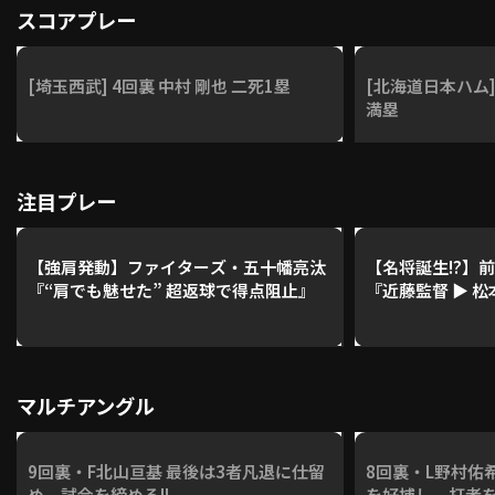
スコアプレー
[埼玉西武] 4回裏 中村 剛也 二死1塁
[北海道日本ハム]
満塁
注目プレー
【強肩発動】ファイターズ・五十幡亮汰
【名将誕生!?】
『“肩でも魅せた” 超返球で得点阻止』
『近藤監督 ▶︎ 
マルチアングル
9回裏・F北山亘基 最後は3者凡退に仕留
8回裏・L野村佑
め、試合を締める!!
を好捕し、打者を