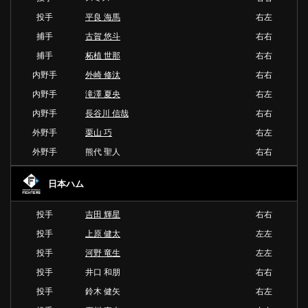
投手
平良 海馬
右左
捕手
古賀 悠斗
右右
捕手
柘植 世那
右右
内野手
外崎 修汰
右右
内野手
滝澤 夏央
右左
内野手
長谷川 信哉
右右
外野手
栗山 巧
右左
外野手
熊代 聖人
右右
日本ハム
投手
吉田 輝星
右右
投手
上原 健太
左左
投手
河野 竜生
左左
投手
井口 和朋
右右
投手
鈴木 健矢
右左