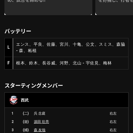
バッテリー
エンス、平良、佐藤、宮川、十亀、公文、スミス、森脇
L
- 森、柘植
F
根本、鈴木、長谷威、河野、北山 - 宇佐見、梅林
スターティングメンバー
西武
1
(二)
呉 念庭
右左
2
(遊)
源田 壮亮
右左
3
(捕)
森 友哉
右左