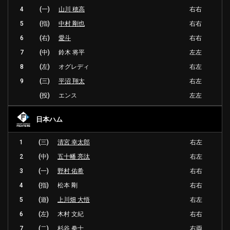
4
(一)
山川 穂高
右右
5
(指)
中村 剛也
右右
6
(右)
愛斗
右右
7
(中)
鈴木 将平
左左
8
(左)
オグレディ
右左
9
(三)
平沼 翔太
右左
(投)
エンス
左左
日本ハム
1
(三)
清宮 幸太郎
右左
2
(中)
五十幡 亮汰
右左
3
(一)
野村 佑希
右右
4
(指)
松本 剛
右右
5
(遊)
上川畑 大悟
右左
6
(左)
木村 文紀
右右
7
(二)
杉谷 拳士
右両