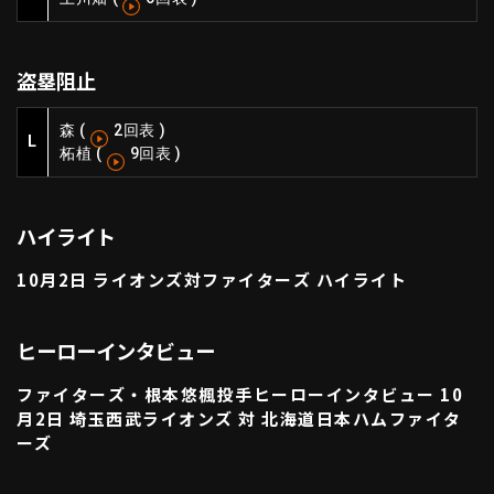
利用規約
プライバシーポリシー
盗塁阻止
運営会社
（別ウィンドウで開く）
よくある質問
特定商取引法の表示
アルバイト募集
（別ウィンドウで開く
森
(
2回表
)
L
柘植
(
9回表
)
動画を検索（選手・チーム・プレー内容…）
ハイライト
10月2日 ライオンズ対ファイターズ ハイライト
ヒーローインタビュー
ファイターズ・根本悠楓投手ヒーローインタビュー 10
月2日 埼玉西武ライオンズ 対 北海道日本ハムファイタ
ーズ