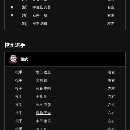
8
(捕)
宇佐見 真吾
右左
9
(右)
石井 一成
右左
(投)
根本 悠楓
左左
控え選手
西武
投手
増田 達至
右右
投手
宮川 哲
右右
投手
佐藤 隼輔
左左
投手
十亀 剣
右右
投手
公文 克彦
左左
投手
森脇 亮介
右右
投手
本田 圭佑
右右
投手
スミス
右右