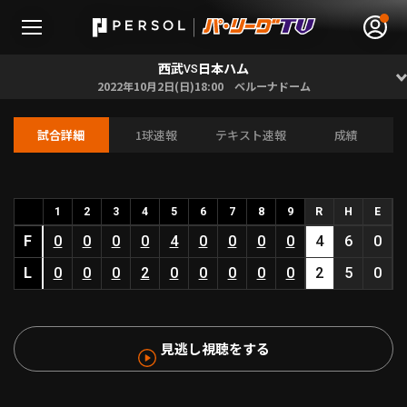
西武
日本ハム
VS
2022年10月2日(日)18:00 ベルーナドーム
試合詳細
1球速報
テキスト速報
成績
無料アカウント登録
ログイン
HOME
1
2
3
4
5
6
7
8
9
R
H
E
F
0
0
0
0
4
0
0
0
0
4
6
0
動画
L
0
0
0
2
0
0
0
0
0
2
5
0
日程･結果
見逃し視聴をする
順位表･成績
1軍公式戦
選手名鑑