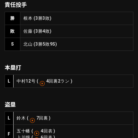
責任投手
ファーム東地区
選手名鑑トップ
ニュース
北海道日本ハムファイターズ
勝
根本
(3勝3敗)
ファーム中地区
東北楽天ゴールデンイーグルス
敗
佐藤
(3勝4敗)
ファーム西地区
埼玉西武ライオンズ
千葉ロッテマリーンズ
S
北山
(3勝5敗9S)
設定
交流戦
オリックス・バファローズ
福岡ソフトバンクホークス
本塁打
L
中村
12号
(
4回裏2ラン
)
盗塁
L
鈴木
(
7回裏
)
五十幡
(
4回表
)
F
上川畑
(
6回表
)