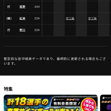
打
西野
.243
(遊)
紅林
.224
空三振
空三振
打
野口
.224
暫定的な途中結果データであり、最終的に更新される場合もござ
います。
特集