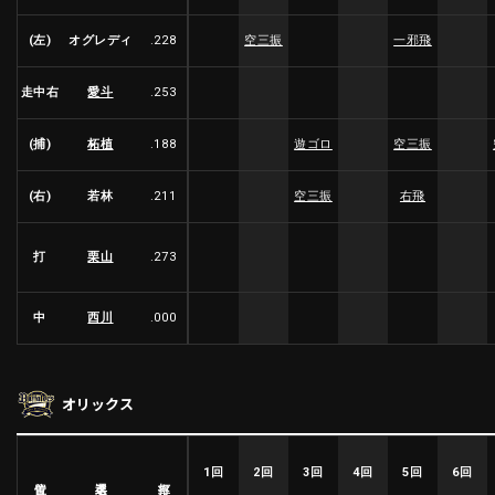
(左)
オグレディ
.228
空三振
一邪飛
利用規約
プライバシーポリシー
走中右
愛斗
.253
運営会社
（別ウィンドウで開く）
よくある質問
(捕)
柘植
.188
遊ゴロ
空三振
特定商取引法の表示
アルバイト募集
（別ウィンドウで開く
(右)
若林
.211
空三振
右飛
動画を検索（選手・チーム・プレー内容…）
打
栗山
.273
中
西川
.000
オリックス
1回
2回
3回
4回
5回
6回
選手名
位置
打率