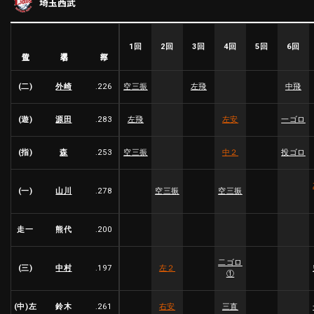
埼玉西武
ファーム東地区
選手名鑑トップ
ニュース
北海道日本ハムファイターズ
ファーム中地区
東北楽天ゴールデンイーグルス
1回
2回
3回
4回
5回
6回
選手名
位置
打率
ファーム西地区
埼玉西武ライオンズ
千葉ロッテマリーンズ
(二)
外崎
.226
空三振
左飛
中飛
設定
交流戦
オリックス・バファローズ
福岡ソフトバンクホークス
(遊)
源田
.283
左飛
左安
一ゴロ
(指)
森
.253
空三振
中２
投ゴロ
(一)
山川
.278
空三振
空三振
走一
熊代
.200
二ゴロ
(三)
中村
.197
左２
①
(中)左
鈴木
.261
右安
三直