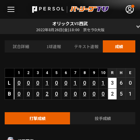
オリックス
西武
VS
2022年8月26日(金)18:00 京セラD大阪
試合詳細
1球速報
テキスト速報
成績
無料アカウント登録
ログイン
HOME
1
2
3
4
5
6
7
8
9
10
R
H
E
L
動画
0
0
0
1
0
0
1
0
0
1
3
6
0
B
0
0
0
2
0
0
0
0
0
0
2
5
1
日程･結果
順位表･成績
打撃成績
投手成績
1軍公式戦
選手名鑑