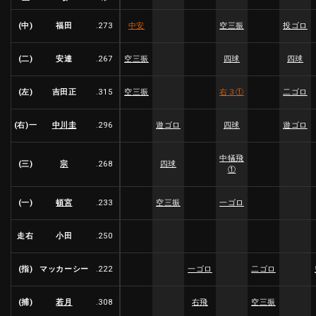
(中)
福田
.273
中安
空三振
投ゴロ
(二)
安達
.267
空三振
四球
四球
(左)
吉田正
.315
空三振
右３
①
二ゴロ
(右)一
中川圭
.296
遊ゴロ
四球
遊ゴロ
中犠飛
(三)
宗
.268
四球
①
(一)
頓宮
.233
空三振
一ゴロ
走右
小田
.250
(指)
マッカーシー
.222
一ゴロ
二ゴロ
(捕)
若月
.308
右飛
空三振