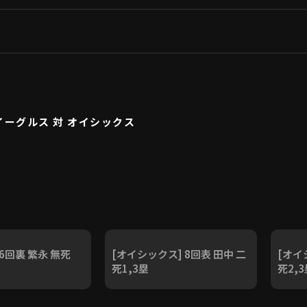
イーグルス 対 オイシックス
 6回裏 繁永 無死
[オイシックス] 8回表 田中 二
[オイ
死1,3塁
死2,