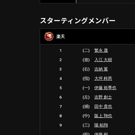
スターティングメンバー
楽天
1
(二)
繁永 晟
2
(遊)
入江 大樹
3
(右)
吉納 翼
4
(指)
大坪 梓恩
5
(一)
伊藤 裕季也
6
(左)
吉野 創士
7
(捕)
田中 貴也
8
(中)
阪上 翔也
9
(三)
陽 柏翔
(投)
伊藤 樹