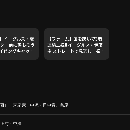
】イーグルス・阪
【ファーム】回を跨いで3者
ンター前に落ちそう
連続三振!! イーグルス・伊藤
イビングキャッ
樹 ストレートで見逃し三振を
6年7月3日 東北楽天
奪う!! 2026年7月3日 東北楽
イーグルス 対 オイ
天ゴールデンイーグルス 対 オ
潟アルビレックス
イシックス新潟アルビレック
スBC
西口、宋家豪、中沢 - 田中貴、島原
村 - 中澤