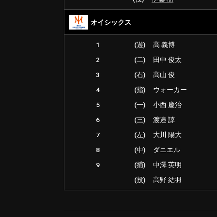
オイシックス
1
(遊)
高 義博
2
(二)
田中 俊太
3
(右)
高山 俊
4
(指)
ウォーカー
5
(一)
小西 慶治
6
(三)
渡邉 諒
7
(左)
大川 陽大
8
(中)
ダニエル
9
(捕)
中澤 英明
(投)
高野 結羽