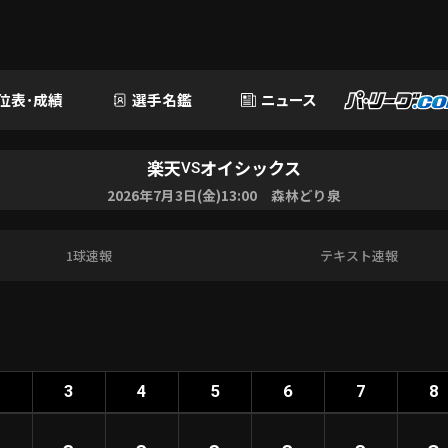
位表･成績
選手名鑑
ニュース
楽天
オイシックス
VS
2026年7月3日(金)13:00 森林どり泉
1球速報
テキスト速報
2
3
4
5
6
7
8