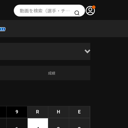
動画を検索（選手・チーム・プレー内容…）
成績
9
R
H
E