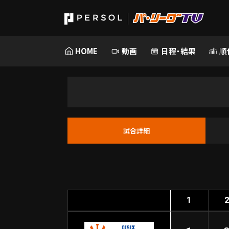
HOME
動画
日程・結果
順
試合詳細
1