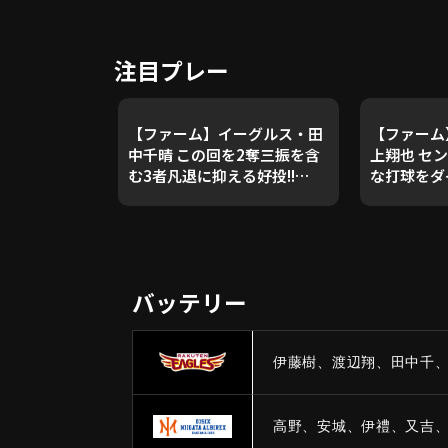
注目プレー
【ファーム】イーグルス・田
【ファーム
中千晴 この回を2奪三振を含
上翔也 セ
む3者凡退に抑える好投!!
な打球をダ
2026年7月3日 東北楽天ゴー
チ!! 202
ルデンイーグルス 対 オイシッ
ゴールデン
クス新潟アルビレックスBC
シックス新
BC
バッテリー
伊藤樹、渡辺翔、田中千、
高野、安城、伊禮、又吉、上