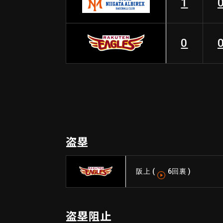
1
0
盗塁
阪上
(
6回裏
)
盗塁阻止