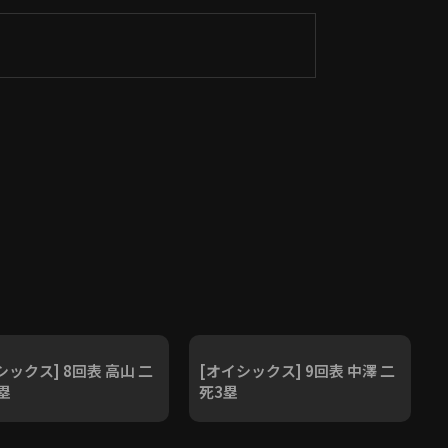
シックス] 8回表 高山 二
[オイシックス] 9回表 中澤 二
3塁
死3塁