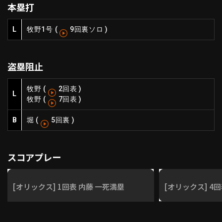
本塁打
ファーム東地区
選手名鑑トップ
ニュース
北海道日本ハムファイターズ
L
牧野
1号
(
9回裏ソロ
)
ファーム中地区
東北楽天ゴールデンイーグルス
ファーム西地区
埼玉西武ライオンズ
盗塁阻止
千葉ロッテマリーンズ
設定
交流戦
オリックス・バファローズ
牧野
(
2回表
)
福岡ソフトバンクホークス
L
牧野
(
7回表
)
B
堀
(
5回裏
)
スコアプレー
[オリックス] 1回表 内藤 一死満塁
[オリックス] 4回