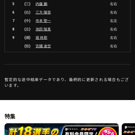
5
(三)
内藤 鵬
右右
6
(右)
三方 陽登
右右
7
(中)
寺本 聖一
右左
8
(左)
池田 陵真
右右
9
(捕)
堀 柊那
右右
(投)
宮國 凌空
右右
暫定的な途中結果データであり、最終的に更新される場合もござ
います。
特集