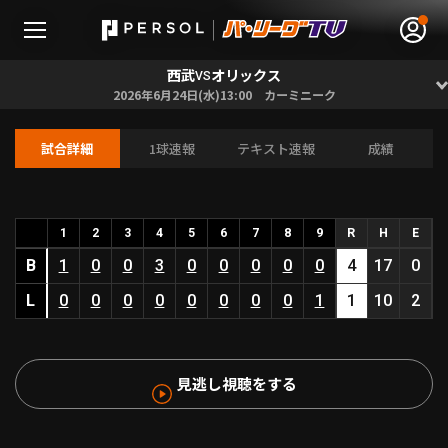
西武
オリックス
VS
2026年6月24日(水)13:00 カーミニーク
試合詳細
1球速報
テキスト速報
成績
無料アカウント登録
ログイン
HOME
1
2
3
4
5
6
7
8
9
R
H
E
B
1
0
0
3
0
0
0
0
0
4
17
0
動画
L
0
0
0
0
0
0
0
0
1
1
10
2
日程･結果
見逃し視聴をする
順位表･成績
1軍公式戦
選手名鑑