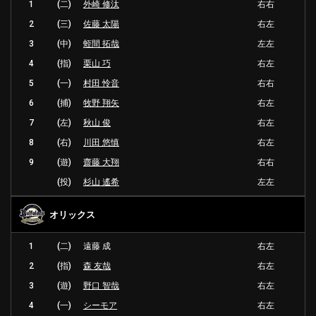
1
(二)
外崎 修汰
右右
2
(三)
佐藤 太陽
右左
3
(中)
蛭間 拓哉
左左
4
(指)
栗山 巧
右左
5
(一)
村田 怜音
右右
6
(捕)
牧野 翔矢
右左
7
(左)
秋山 俊
右左
8
(右)
川田 悠慎
右左
9
(遊)
齋藤 大翔
右右
(投)
杉山 遙希
左左
オリックス
1
(二)
遠藤 成
右左
2
(指)
森 友哉
右左
3
(遊)
野口 智哉
右左
4
(一)
シーモア
右左