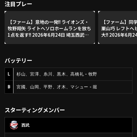
注目プレー
利用規約
プライバシーポリシー
【ファーム】意地の一発!! ライオンズ・
【ファーム】同学
牧野翔矢 ライトへソロホームランを放ち
栗山巧 レフトへ
1点を返す!! 2026年6月24日 埼玉西武ラ
大!! 2026年6
運営会社
（別ウィンドウで開く）
よくある質問
イオンズ 対 オリックス・バファローズ
対 オリックス・
特定商取引法の表示
アルバイト募集
（別ウィンドウで開く
バッテリー
動画を検索（選手・チーム・プレー内容…）
L
杉山、宮澤、糸川、黒木、高橋礼 - 牧野
B
宮國、山岡、平野、才木、マシュー - 堀
スターティングメンバー
西武