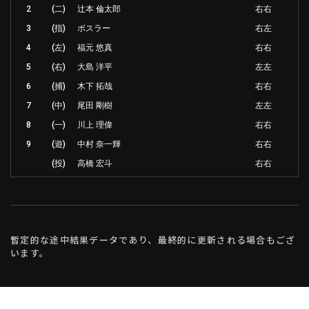
2
(二)
辻本 倫太郎
右右
3
(指)
ボスラー
右左
4
(左)
福元 悠真
右右
5
(右)
大島 洋平
左左
6
(捕)
木下 拓哉
右右
7
(中)
尾田 剛樹
左左
8
(一)
川上 理偉
右右
9
(遊)
中村 奈一輝
右右
(投)
高橋 宏斗
右右
暫定的な途中結果データであり、最終的に更新される場合もござ
います。