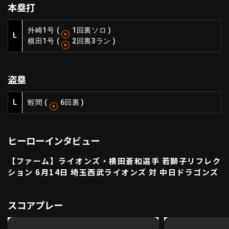
本塁打
ファーム東地区
選手名鑑トップ
ニュース
北海道日本ハムファイターズ
外崎
1号
(
1回裏ソロ
)
ファーム中地区
L
横田
1号
(
2回裏3ラン
)
東北楽天ゴールデンイーグルス
ファーム西地区
埼玉西武ライオンズ
千葉ロッテマリーンズ
設定
交流戦
盗塁
オリックス・バファローズ
福岡ソフトバンクホークス
L
蛭間
(
6回裏
)
ヒーローインタビュー
【ファーム】ライオンズ・横田蒼和選手 若獅子リフレク
ション 6月14日 埼玉西武ライオンズ 対 中日ドラゴンズ
スコアプレー