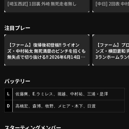
[埼玉西武] 1回裏 外崎 無死走者無し
[中日] 2回表 中
利用規約
プライバシーポリシー
注目プレー
運営会社
（別ウィンドウで開く）
よくある質問
【ファーム】復帰後初登板!! ライオン
【ファーム】プロ
特定商取引法の表示
アルバイト募集
（別ウィンドウで開く
ズ・中村祐太 無死満塁のピンチを招くも
ンズ・横田蒼和 
無失点で切り抜ける!! 2026年6月14日 埼
3ランホームラン!!
玉西武ライオンズ 対 中日ドラゴンズ
西武ライオンズ 
動画を検索（選手・チーム・プレー内容…）
バッテリー
L
佐藤爽、E.ラミレス、堀越、中村祐、三浦 - 是澤
D
高橋宏、森博、牧野、メヒア - 木下、日渡
スターティングメンバー