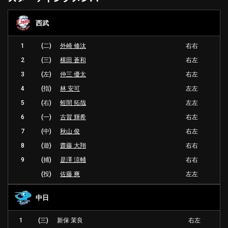
西武
1
(二)
外崎 修汰
右右
2
(三)
横田 蒼和
右左
3
(左)
仲三 優太
右左
4
(指)
林 安可
左左
5
(右)
蛭間 拓哉
左左
6
(一)
古賀 輝希
右左
7
(中)
秋山 俊
右左
8
(遊)
齋藤 大翔
右右
9
(捕)
是澤 涼輔
右右
(投)
佐藤 爽
左左
中日
1
(三)
新保 茉良
右左