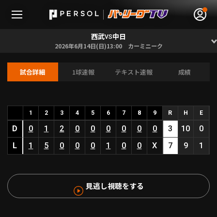
西武
中日
VS
2026年6月14日(日)13:00 カーミニーク
試合詳細
1球速報
テキスト速報
成績
無料アカウント登録
ログイン
HOME
1
2
3
4
5
6
7
8
9
R
H
E
D
0
1
2
0
0
0
0
0
0
3
10
0
動画
L
1
5
0
0
0
1
0
0
X
7
9
1
日程･結果
見逃し視聴をする
順位表･成績
1軍公式戦
選手名鑑