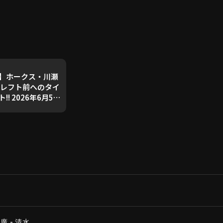
】ホークス・川瀬
でレフト前へのタイ
! 2026年6月5日
バンクホークス 対
ープ
 - 清水