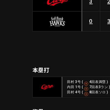
3
0
本塁打
田村 3号
(
4回表満塁
)
内田 1号
(
7回表3ラン
田村 4号
(
8回表ソロ
)