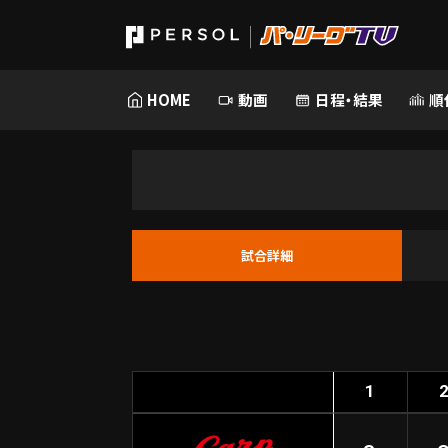
HOME
動画
日程・結果
順
試合詳細
1