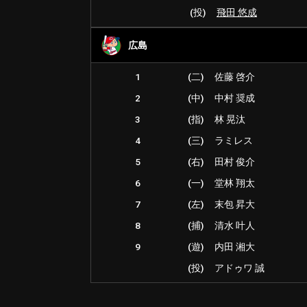
(投)
飛田 悠成
広島
1
(二)
佐藤 啓介
2
(中)
中村 奨成
3
(指)
林 晃汰
4
(三)
ラミレス
5
(右)
田村 俊介
6
(一)
堂林 翔太
7
(左)
末包 昇大
8
(捕)
清水 叶人
9
(遊)
内田 湘大
(投)
アドゥワ 誠