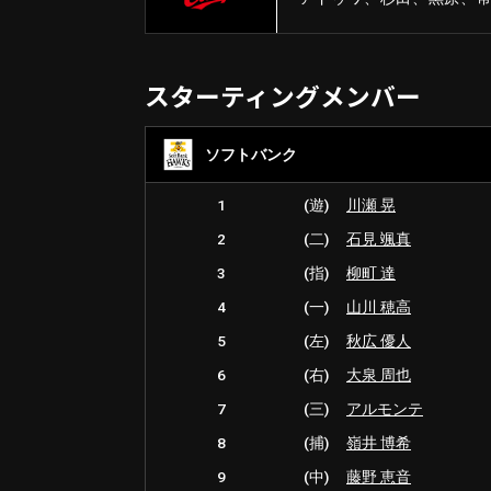
スターティングメンバー
ソフトバンク
1
(遊)
川瀬 晃
2
(二)
石見 颯真
3
(指)
柳町 達
4
(一)
山川 穂高
5
(左)
秋広 優人
6
(右)
大泉 周也
7
(三)
アルモンテ
8
(捕)
嶺井 博希
9
(中)
藤野 恵音