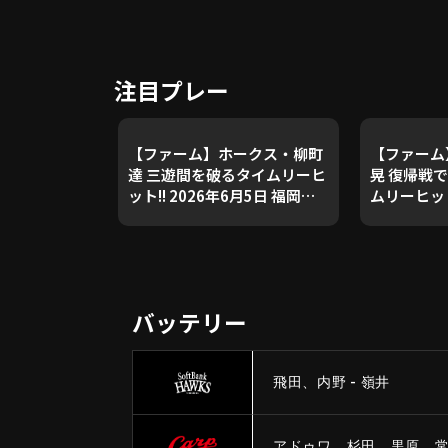
注目プレー
【ファーム】ホークス・柳町
【ファーム
達 三遊間を破るタイムリーヒ
晃 復帰戦
ット!! 2026年6月5日 福岡ソ
ムリーヒット!
フトバンクホークス 対 広島東
福岡ソフト
洋カープ
広島東洋カ
バッテリー
飛田、内野 - 嶺井
アドゥワ、杉田、黒原、常廣