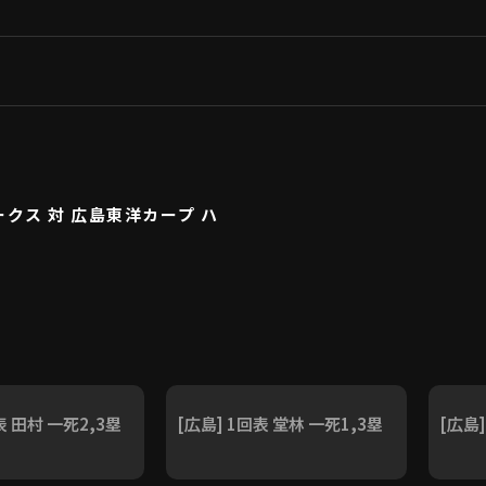
クス 対 広島東洋カープ ハ
表 田村 一死2,3塁
[広島] 1回表 堂林 一死1,3塁
[広島]