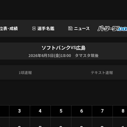
位表･成績
選手名鑑
ニュース
ソフトバンク
広島
VS
2026年6月5日(金)18:00 タマスタ筑後
1球速報
テキスト速報
2
3
4
5
6
7
8