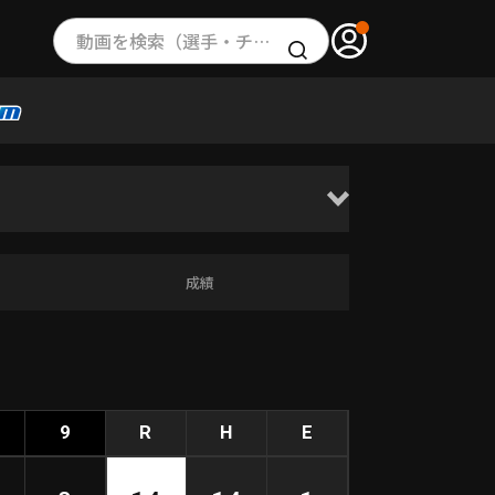
動画を検索（選手・チーム・プレー内容…）
成績
9
R
H
E