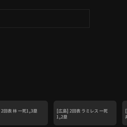
 2回表 林 一死1,3塁
[広島] 2回表 ラミレス 一死
1,2塁