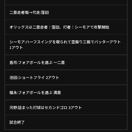
二塁走者堀→代走:窪田
オリックスは二塁走者：窪田、打者：シーモアで攻撃開始
シーモア:ハーフスイングを取られて空振り三振でバッターアウト
1アウト
香月:フォアボールを選ぶ 一二塁
池田:ショートフライ 2アウト
福永:フォアボールを選ぶ 満塁
河野:詰まった打球はセカンドゴロ 3アウト
試合終了