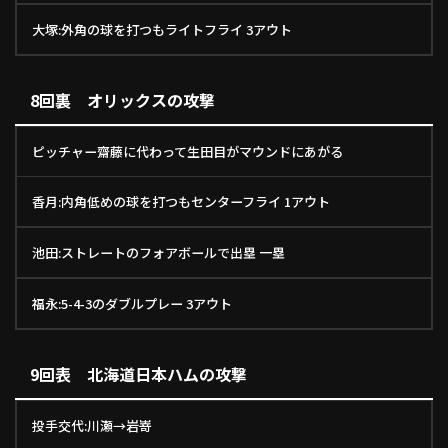
大塚:外角の球を打つもライトフライ 3アウト
8回裏 オリックスの攻撃
ピッチャー齋藤に代わって生田目がマウンドにあがる
香月:内角低めの球を打つもセンターフライ 1アウト
池田:ストレートのフォアボールで出塁 一塁
福永:5-4-3のダブルプレー 3アウト
9回表 北海道日本ハムの攻撃
投手交代:川瀬→岩嵜