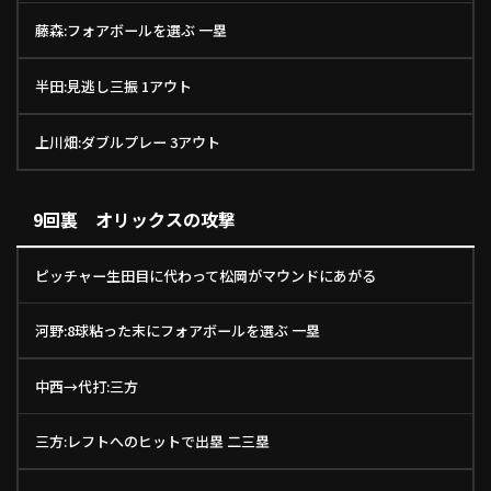
藤森:フォアボールを選ぶ 一塁
半田:見逃し三振 1アウト
上川畑:ダブルプレー 3アウト
9回裏 オリックスの攻撃
ピッチャー生田目に代わって松岡がマウンドにあがる
河野:8球粘った末にフォアボールを選ぶ 一塁
中西→代打:三方
三方:レフトへのヒットで出塁 二三塁