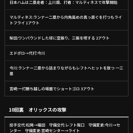
日本ハムは二塁走者：上川畑、打者：マルティネスで攻撃開始
マルティネス:ランナー二塁から内角高めの真っ直ぐを打つもライ
トフライ 1アウト
柴田:ワンバウンドした球に空振り、三振を喫する 2アウト
エドポロ→代打:今川
今川:ランナー二塁から詰まりながらもレフトへヒットを放つ 一三
塁
宮崎:一打勝ち越しの場面でショートゴロ 3アウト
10回裏 オリックスの攻撃
投手交代:松岡→福田 守備交代:レフト阪口 守備変更:今川→セ
ンター 守備変更:宮崎センター→ライト