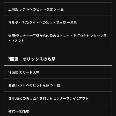
上川畑:レフトへのヒットを放つ 一塁
マルティネス:ライトへのヒットで出塁 一三塁
柴田:ランナー一三塁から内角のストレートを打つもセンターフラ
イ 3アウト
7回裏 オリックスの攻撃
守備交代:サード大塚
麦谷:レフトへのヒットを放つ 一塁
寺本:高めの真っ直ぐを打つもセンターフライ 1アウト
頓宮→代打:堀