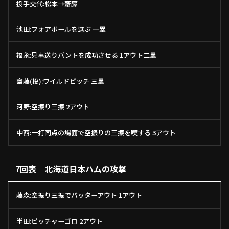
投手交代:松本→齋藤
池田:フォアボールを選ぶ 一塁
福永:見事送りバントを成功させる 1アウト二塁
齋藤(投):ワイルドピッチ 三塁
河野:空振り三振 2アウト
中西:一打同点の場面で空振りの三振を喫する 3アウト
7回表 北海道日本ハムの攻撃
藤森:空振り三振でバッターアウト 1アウト
半田:ピッチャーゴロ 2アウト