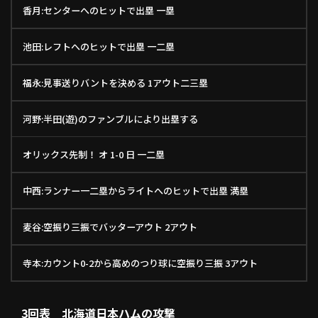
香月:センターへのヒットで出塁 一塁
池田:レフトへのヒットで出塁 一二塁
福永:見事送りバントを決める 1アウト二三塁
河野:半田(遊)のファンブルにより出塁する
オリックス先制！ オ 1-0 日 一二塁
中西:ランナー一二塁からライトへのヒットで出塁 満塁
麦谷:空振り三振でバッターアウト 2アウト
寺本:カウント0-2から高めのつり球に空振り三振 3アウト
3回表 北海道日本ハムの攻撃