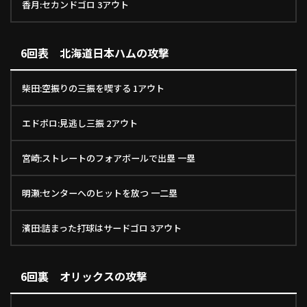
香月:セカンドゴロ 3アウト
6回表 北海道日本ハムの攻撃
柴田:空振りの三振を喫する 1アウト
エドポロ:見逃し三振 2アウト
宮崎:ストレートのフォアボールで出塁 一塁
明瀬:センターへのヒットを放つ 一二塁
濱田:詰まった打球はサードゴロ 3アウト
6回裏 オリックスの攻撃