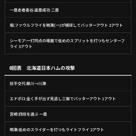
一塁走者麦谷:盗塁成功 二塁
堀:ファウルフライを明瀬(一)が捕球してバッターアウト 2アウト
シーモア:一打同点の場面で低めのスプリットを打つもセンターフ
ライ 3アウト
8回表 北海道日本ハムの攻撃
投手交代:藤川→川瀬
エドポロ:全く手が出ず見逃し三振でバッターアウト 1アウト
宮崎:四球を選ぶ 一塁
明瀬:低めのスライダーを打つもライトフライ 2アウト