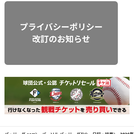
パ・リーグ.com
パーソル パ・リーグTV
日程・結果
2026