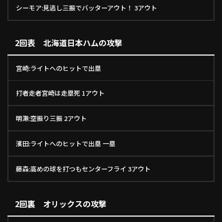
シーモア:見逃し三振でバッターアウト！ 3アウト
利用規約
プライバシーポリシー
運営会社
（別ウィンドウで開く）
よくある質問
2回表 北海道日本ハムの攻撃
特定商取引法の表示
アルバイト募集
（別ウィンドウで開く
宮崎:ライトへのヒットで出塁
打者走者宮崎は走塁死 1アウト
動画を検索（選手・チーム・プレー内容…）
明瀬:空振り三振 2アウト
濱田:ライトへのヒットで出塁 一塁
藤森:高めの球を打つもセンターフライ 3アウト
2回裏 オリックスの攻撃