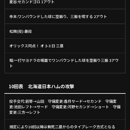
麦谷:セカンドゴロ 1アウト
寺本:ワンバウンドした球に空振り、三振を喫する 2アウト
松岡(投):暴投
オリックス同点！ オ 3-3 日 三塁
堀:一打サヨナラの場面でワンバウンドした球を空振り三振 3アウ
ト
10回表 北海道日本ハムの攻撃
投手交代:岩嵜→山田 守備変更:香月サード→セカンド 守備変
更:池田レフト→サード 守備変更:河野セカンド→ショート 守備
変更:三方→レフト
規定により10回以降は無死二塁からのタイブレーク方式となる