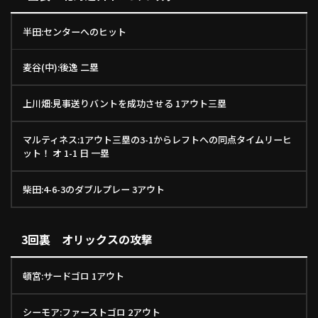
半田:センターへのヒット
麦谷(中):後逸 二塁
上川畑:見事送りバントを成功させる 1アウト三塁
マルティネス:1アウト三塁の3-1からレフトへの同点タイムリーヒ
ット！ オ 1-1 日 一塁
柴田:4-6-3のダブルプレー 3アウト
3回裏 オリックスの攻撃
頓宮:サードゴロ 1アウト
シーモア:ファーストゴロ 2アウト