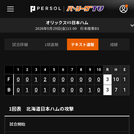
オリックス
日本ハム
VS
2026年5月29日(金)13:00 杉本商事BS
試合詳細
1球速報
テキスト速報
成績
無料アカウント登録
ログイン
HOME
1
2
3
4
5
6
7
8
9
10
R
H
E
F
0
0
1
2
0
0
0
0
0
0
3
10
1
動画
B
0
1
0
1
0
0
0
0
1
0
3
7
1
日程･結果
1回表 北海道日本ハムの攻撃
順位表･成績
試合開始
1軍公式戦
選手名鑑