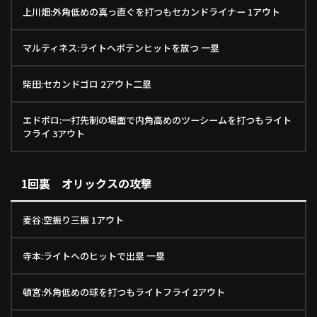
上川畑:外角低めの真っ直ぐを打つもセカンドライナー 1アウト
ファーム東地区
選手名鑑トップ
ニュース
北海道日本ハムファイターズ
ファーム中地区
マルティネス:ライトへポテンヒットを放つ 一塁
東北楽天ゴールデンイーグルス
ファーム西地区
埼玉西武ライオンズ
柴田:セカンドゴロ 2アウト二塁
千葉ロッテマリーンズ
設定
交流戦
オリックス・バファローズ
エドポロ:一打先制の場面で内角高めのツーシームを打つもライト
福岡ソフトバンクホークス
フライ 3アウト
1回裏 オリックスの攻撃
麦谷:空振り三振 1アウト
寺本:ライトへのヒットで出塁 一塁
頓宮:外角低めの球を打つもライトフライ 2アウト