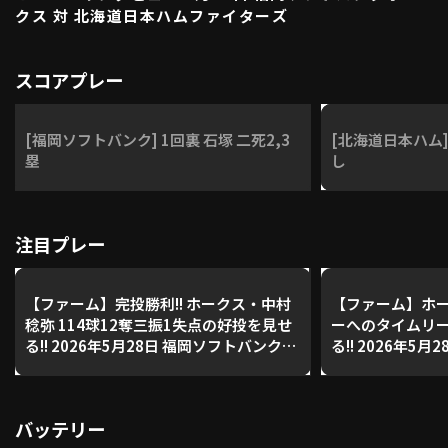
クス 対 北海道日本ハムファイターズ
利用規約
プライバシーポリシー
スコアプレー
運営会社
（別ウィンドウで開く）
よくある質問
[福岡ソフトバンク] 1回裏 石塚 二死2,3
[北海道日本ハム]
特定商取引法の表示
アルバイト募集
（別ウィンドウで開く
塁
し
動画を検索（選手・チーム・プレー内容…）
注目プレー
【ファーム】完投勝利!! ホークス・中村
【ファーム】ホー
稔弥 114球12奪三振1失点の好投を見せ
ーへのタイムリ
る!! 2026年5月28日 福岡ソフトバンクホ
る!! 2026年5
ークス 対 北海道日本ハムファイターズ
ークス 対 北海
バッテリー