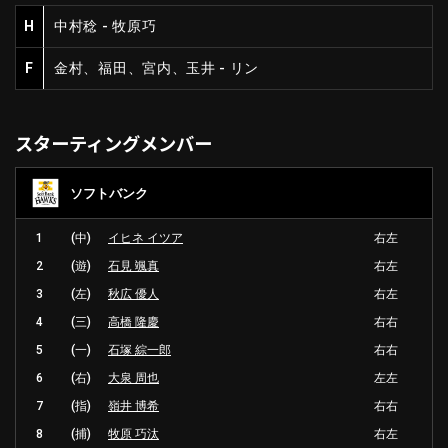
H
中村稔 - 牧原巧
F
金村、福田、宮内、玉井 - リン
スターティングメンバー
ソフトバンク
1
(中)
イヒネ イツア
右左
2
(遊)
石見 颯真
右左
3
(左)
秋広 優人
右左
4
(三)
高橋 隆慶
右右
5
(一)
石塚 綜一郎
右右
6
(右)
大泉 周也
左左
7
(指)
嶺井 博希
右右
8
(捕)
牧原 巧汰
右左