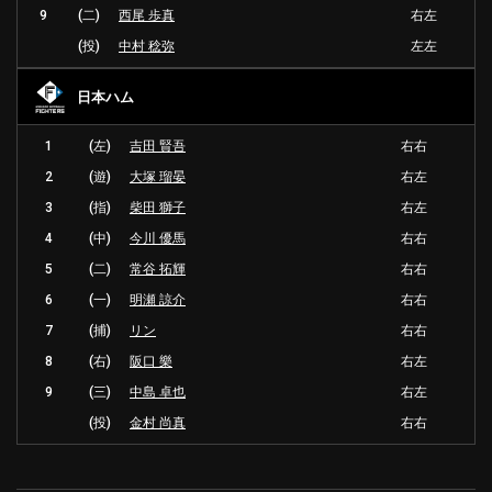
9
(二)
西尾 歩真
右左
(投)
中村 稔弥
左左
日本ハム
1
(左)
吉田 賢吾
右右
2
(遊)
大塚 瑠晏
右左
3
(指)
柴田 獅子
右左
4
(中)
今川 優馬
右右
5
(二)
常谷 拓輝
右右
6
(一)
明瀬 諒介
右右
7
(捕)
リン
右右
8
(右)
阪口 樂
右左
9
(三)
中島 卓也
右左
(投)
金村 尚真
右右