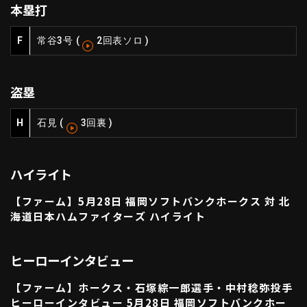
本塁打
ファーム東地区
選手名鑑トップ
ニュース
北海道日本ハムファイターズ
F
常谷
3号
(
2回表ソロ
)
ファーム中地区
東北楽天ゴールデンイーグルス
ファーム西地区
埼玉西武ライオンズ
盗塁
千葉ロッテマリーンズ
設定
交流戦
オリックス・バファローズ
H
石見
(
3回裏
)
福岡ソフトバンクホークス
ハイライト
【ファーム】5月28日 福岡ソフトバンクホークス 対 北
海道日本ハムファイターズ ハイライト
ヒーローインタビュー
【ファーム】ホークス・石塚綜一郎選手・中村稔弥投手
ヒーローインタビュー 5月28日 福岡ソフトバンクホー