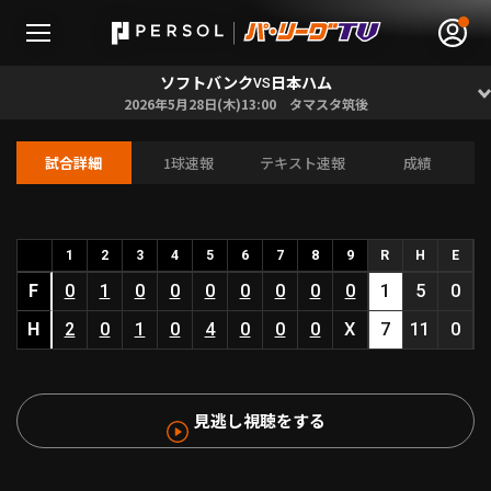
ソフトバンク
日本ハム
VS
2026年5月28日(木)13:00 タマスタ筑後
試合詳細
1球速報
テキスト速報
成績
無料アカウント登録
ログイン
HOME
1
2
3
4
5
6
7
8
9
R
H
E
F
0
1
0
0
0
0
0
0
0
1
5
0
動画
H
2
0
1
0
4
0
0
0
X
7
11
0
日程･結果
見逃し視聴をする
順位表･成績
1軍公式戦
選手名鑑