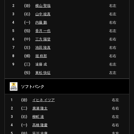
2
(遊)
横山 聖哉
右左
3
(右)
山中 稜真
右左
4
(一)
内藤 鵬
右右
5
(指)
香月 一也
右左
6
(中)
三方 陽登
右右
7
(左)
池田 陵真
右右
8
(捕)
堀 柊那
右右
9
(三)
遠藤 成
右左
(投)
東松 快征
左左
ソフトバンク
1
(遊)
イヒネ イツア
右左
2
(二)
廣瀬 隆太
右右
3
(右)
柳町 達
右左
4
(一)
高橋 隆慶
右右
5
(中)
笹川 吉康
左左