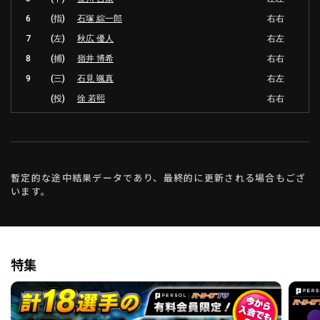
6
(指)
石塚 綜一郎
右右
7
(左)
秋広 優人
右左
8
(捕)
嶺井 博希
右右
9
(三)
石見 颯真
右左
(投)
徐 若熙
右右
暫定的な途中結果データであり、最終的に更新される場合もござ
います。
特集