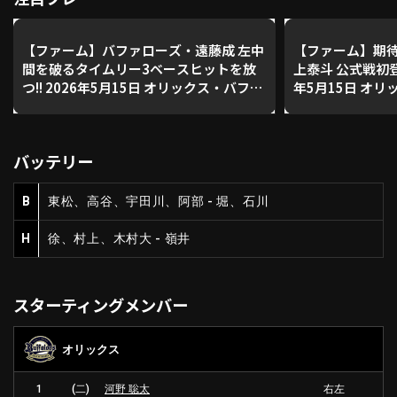
【ファーム】バファローズ・遠藤成 左中
【ファーム】期待
利用規約
プライバシーポリシー
間を破るタイムリー3ベースヒットを放
上泰斗 公式戦初登
つ!! 2026年5月15日 オリックス・バファ
年5月15日 オリ
運営会社
（別ウィンドウで開く）
よくある質問
ローズ 対 福岡ソフトバンクホークス
福岡ソフトバン
特定商取引法の表示
アルバイト募集
（別ウィンドウで開く
バッテリー
B
東松、高谷、宇田川、阿部 - 堀、石川
動画を検索（選手・チーム・プレー内容…）
H
徐、村上、木村大 - 嶺井
スターティングメンバー
オリックス
1
(二)
河野 聡太
右左