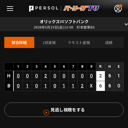
オリックス
ソフトバンク
VS
2026年5月15日(金)13:00 杉本商事BS
試合詳細
1球速報
テキスト速報
成績
無料アカウント登録
ログイン
HOME
1
2
3
4
5
6
7
8
9
R
H
E
H
0
0
0
2
0
0
0
0
0
2
8
1
動画
B
0
1
0
1
0
1
1
2
X
6
8
0
日程･結果
見逃し視聴をする
順位表･成績
1軍公式戦
選手名鑑