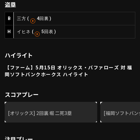
盗塁
ファーム東地区
選手名鑑トップ
ニュース
北海道日本ハムファイターズ
B
三方
(
4回裏
)
ファーム中地区
東北楽天ゴールデンイーグルス
H
イヒネ
(
5回表
)
ファーム西地区
埼玉西武ライオンズ
千葉ロッテマリーンズ
設定
交流戦
オリックス・バファローズ
ハイライト
福岡ソフトバンクホークス
【ファーム】5月15日 オリックス・バファローズ 対 福
岡ソフトバンクホークス ハイライト
スコアプレー
[オリックス] 2回裏 堀 二死3塁
[福岡ソフトバンク
注目プレー