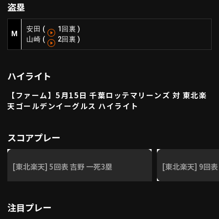
盗塁
ファーム東地区
選手名鑑トップ
ニュース
北海道日本ハムファイターズ
安田
(
1回裏
)
ファーム中地区
M
山崎
(
2回裏
)
東北楽天ゴールデンイーグルス
ファーム西地区
埼玉西武ライオンズ
千葉ロッテマリーンズ
設定
交流戦
ハイライト
オリックス・バファローズ
福岡ソフトバンクホークス
【ファーム】5月15日 千葉ロッテマリーンズ 対 東北楽
天ゴールデンイーグルス ハイライト
スコアプレー
[東北楽天] 5回表 吉野 一死3塁
[東北楽天] 9回表
注目プレー