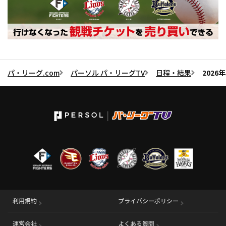
パ・リーグ.com
パーソル パ・リーグTV
日程・結果
2026
利用規約
プライバシーポリシー
運営会社
（別ウィンドウで開く）
よくある質問