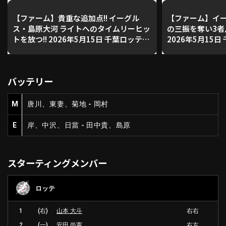
【ファーム】貴重な追加点!! イーグル
【ファーム】イー
ス・島原大河 ライトへのタイムリーヒッ
の三振を奪い3者
利用規約
プライバシーポリシー
トを放つ!! 2026年5月15日 千葉ロッテマ
2026年5月15
リーンズ 対 東北楽天ゴールデンイーグ
対 東北楽天ゴー
運営会社
（別ウィンドウで開く）
よくある質問
ルス
バッテリー
特定商取引法の表示
アルバイト募集
（別ウィンドウで開く
M
唐川、東妻、菊地 - 岡村
動画を検索（選手・チーム・プレー内容…）
E
岸、中沢、日當 - 田中貴、島原
スターティングメンバー
ロッテ
1
(右)
山本 大斗
右右
2
(一)
安田 尚憲
右左