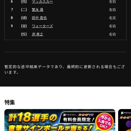
6
(指)
マッカスカー
右右
7
(二)
繁永 晟
右右
8
(捕)
田中 貴也
右左
9
(遊)
ワォーターズ
右右
(投)
岸 孝之
右右
暫定的な途中結果データであり、最終的に更新される場合もござ
います。
特集