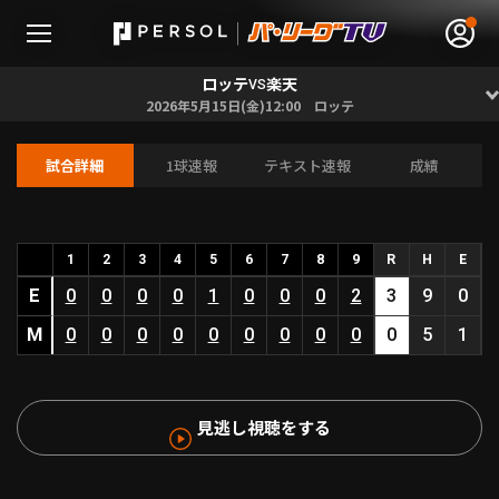
ロッテ
楽天
VS
2026年5月15日(金)12:00 ロッテ
試合詳細
1球速報
テキスト速報
成績
無料アカウント登録
ログイン
HOME
1
2
3
4
5
6
7
8
9
R
H
E
E
0
0
0
0
1
0
0
0
2
3
9
0
動画
M
0
0
0
0
0
0
0
0
0
0
5
1
日程･結果
見逃し視聴をする
順位表･成績
1軍公式戦
選手名鑑