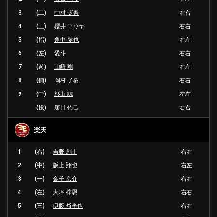
3
(二)
中村 奨吾
右右
4
(三)
櫻井 ユウヤ
右右
5
(指)
角中 勝也
右左
6
(左)
愛斗
右右
7
(遊)
山崎 剛
右左
8
(捕)
岡村 了樹
右右
9
(中)
杉山 諒
左左
(投)
唐川 侑己
右右
楽天
1
(右)
吉野 創士
右右
2
(中)
阪上 翔也
右左
3
(一)
金子 京介
右右
4
(左)
大坪 梓恩
右右
5
(三)
伊藤 裕季也
右右