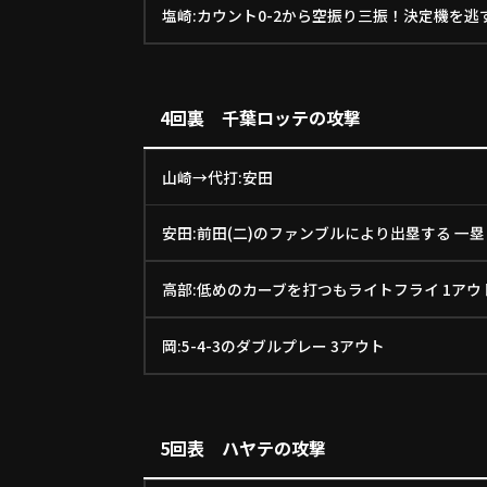
塩崎:カウント0-2から空振り三振！決定機を逃す
4回裏 千葉ロッテの攻撃
山崎→代打:安田
安田:前田(二)のファンブルにより出塁する 一塁
高部:低めのカーブを打つもライトフライ 1アウ
岡:5-4-3のダブルプレー 3アウト
5回表 ハヤテの攻撃