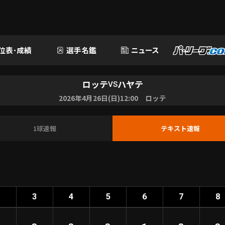
位表･成績
選手名鑑
ニュース
ロッテ
ハヤテ
VS
2026年4月26日(日)12:00 ロッテ
1球速報
テキスト速報
2
3
4
5
6
7
8