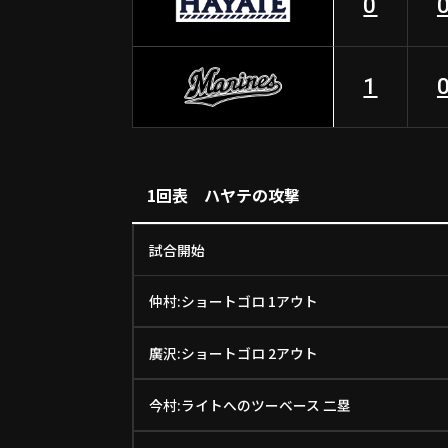
0
1
1回表 ハヤテの攻撃
試合開始
仲村:ショートゴロ 1アウト
廣沢:ショートゴロ 2アウト
今村:ライトへのツーベース 二塁