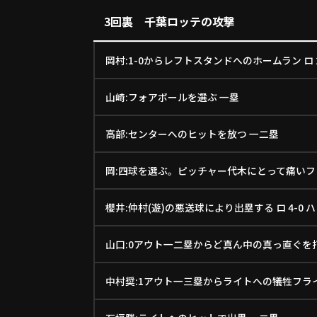
3回裏 千葉ロッテの攻撃
岡村:1-0からレフトスタンドへのホームラン ロ 2
山崎:フォアボールを選ぶ 一塁
高部:センターへのヒットを放つ 一二塁
岡:四球を選ぶ。ピッチャー代木にとって痛いフ
櫻井:仲村(遊)の悪送球により出塁する ロ 4-0 ハ
山口:0アウト一二塁からど真ん中の真っ直ぐを
中村奨:1アウト一三塁からライトへの犠牲フライを放