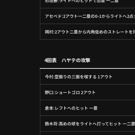
石垣勝:ライトへのヒットで出塁 一二塁
アセベド:2アウト一二塁の0-1からライトへ2点タ
岡村:2アウト二塁から内角低めのストレートを
4回表 ハヤテの攻撃
今村:空振りの三振を喫する 1アウト
野口:ショートゴロ 2アウト
倉本:レフトへのヒット 一塁
鈴木将:高めの球をライトへ打ってヒット 一二