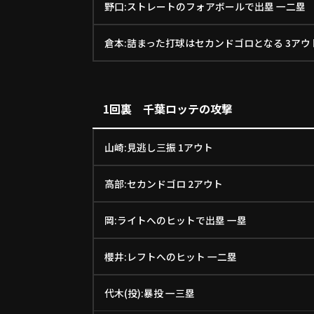
野口:ストレートのフォアボールで出塁 一二塁
倉本:詰まった打球はセカンドゴロとなる 3アウ
1回裏 千葉ロッテの攻撃
山崎:見逃し三振 1アウト
高部:セカンドゴロ 2アウト
岡:ライトへのヒットで出塁 一塁
櫻井:レフトへのヒット 一二塁
代木(投):暴投 一三塁