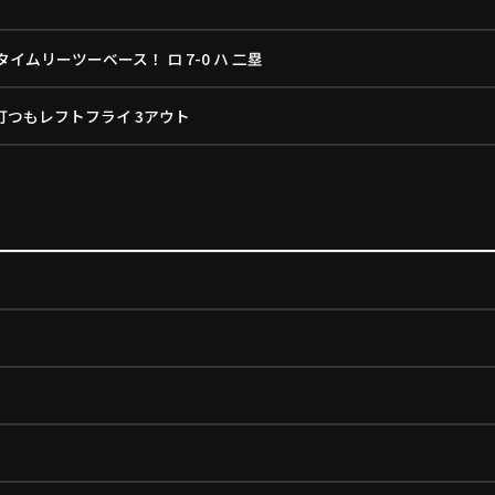
イムリーツーベース！ ロ 7-0 ハ 二塁
打つもレフトフライ 3アウト
塁