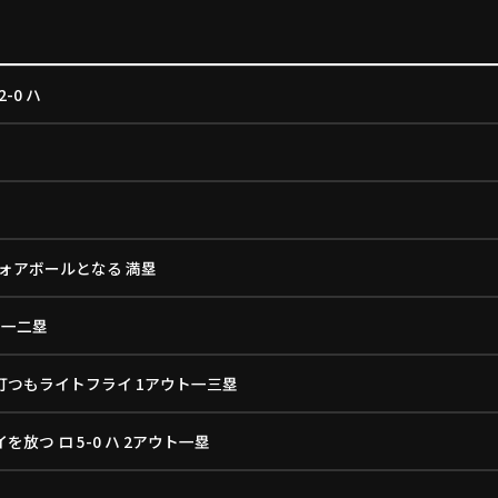
-0 ハ
ォアボールとなる 満塁
 一二塁
打つもライトフライ 1アウト一三塁
つ ロ 5-0 ハ 2アウト一塁