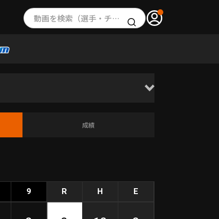
動画を検索（選手・チーム・プレー内容…）
成績
9
R
H
E