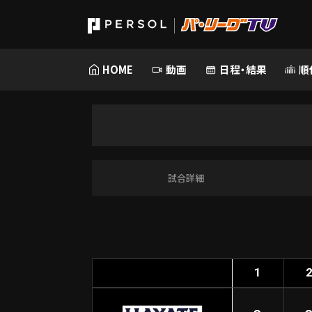
HOME
動画
日程・結果
順
試合詳細
1