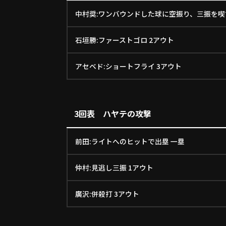
中村奨:ワンバウンドした球に空振り、三振を喫
石垣勝:ファーストゴロ 2アウト
アセベド:ショートフライ 3アウト
3回表 ハヤテの攻撃
前田:ライトへのヒットで出塁 一塁
仲村:見逃し三振 1アウト
廣沢:併殺打 3アウト